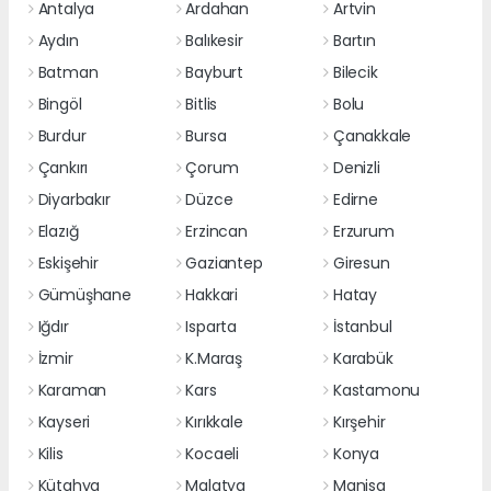
Antalya
Ardahan
Artvin
Aydın
Balıkesir
Bartın
Batman
Bayburt
Bilecik
Bingöl
Bitlis
Bolu
Burdur
Bursa
Çanakkale
Çankırı
Çorum
Denizli
Diyarbakır
Düzce
Edirne
Elazığ
Erzincan
Erzurum
Eskişehir
Gaziantep
Giresun
Gümüşhane
Hakkari
Hatay
Iğdır
Isparta
İstanbul
İzmir
K.Maraş
Karabük
Karaman
Kars
Kastamonu
Kayseri
Kırıkkale
Kırşehir
Kilis
Kocaeli
Konya
Kütahya
Malatya
Manisa