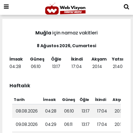
Muğla
için namaz vakitleri
8 Ağustos 2026, Cumartesi
İmsak
Güneş
Öğle
İkindi
Akşam
Yatsı
04:28
06:10
13:17
17:04
20:14
21:40
Haftalık
Tarih
İmsak
Güneş
Öğle
İkindi
Akşam
08.08.2026
04:28
06:10
13:17
17:04
20:14
09.08.2026
04:29
06:11
13:17
17:04
20:13