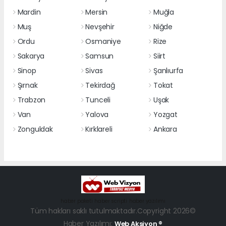
Mardin
Mersin
Muğla
Muş
Nevşehir
Niğde
Ordu
Osmaniye
Rize
Sakarya
Samsun
Siirt
Sinop
Sivas
Şanlıurfa
Şırnak
Tekirdağ
Tokat
Trabzon
Tunceli
Uşak
Van
Yalova
Yozgat
Zonguldak
Kırklareli
Ankara
haber paketi
haber scripti
haber yazılımı
Tüm hakları saklı tutulmaktadır.Copyright 2026©
Haber Yazılımı:
Web Aksiyon ®