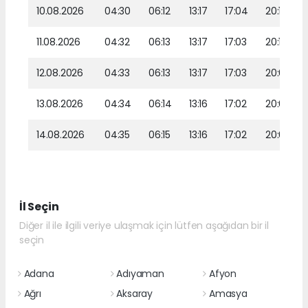
10.08.2026
04:30
06:12
13:17
17:04
20:12
11.08.2026
04:32
06:13
13:17
17:03
20:11
12.08.2026
04:33
06:13
13:17
17:03
20:09
13.08.2026
04:34
06:14
13:16
17:02
20:08
14.08.2026
04:35
06:15
13:16
17:02
20:07
İl Seçin
Diğer il ile ilgili veriye ulaşmak için lütfen aşağıdan bir il
seçin
Adana
Adıyaman
Afyon
Ağrı
Aksaray
Amasya