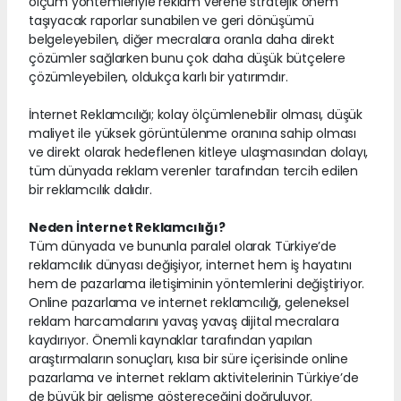
ölçüm yöntemleriyle reklam verene stratejik önem
taşıyacak raporlar sunabilen ve geri dönüşümü
belgeleyebilen, diğer mecralara oranla daha direkt
çözümler sağlarken bunu çok daha düşük bütçelere
çözümleyebilen, oldukça karlı bir yatırımdır.
İnternet Reklamcılığı; kolay ölçümlenebilir olması, düşük
maliyet ile yüksek görüntülenme oranına sahip olması
ve direkt olarak hedeflenen kitleye ulaşmasından dolayı,
tüm dünyada reklam verenler tarafından tercih edilen
bir reklamcılık dalıdır.
Neden İnternet Reklamcılığı?
Tüm dünyada ve bununla paralel olarak Türkiye’de
reklamcılık dünyası değişiyor, internet hem iş hayatını
hem de pazarlama iletişiminin yöntemlerini değiştiriyor.
Online pazarlama ve internet reklamcılığı, geleneksel
reklam harcamalarını yavaş yavaş dijital mecralara
kaydırıyor. Önemli kaynaklar tarafından yapılan
araştırmaların sonuçları, kısa bir süre içerisinde online
pazarlama ve internet reklam aktivitelerinin Türkiye’de
de büyük bir gelişme göstereceğini doğruluyor.