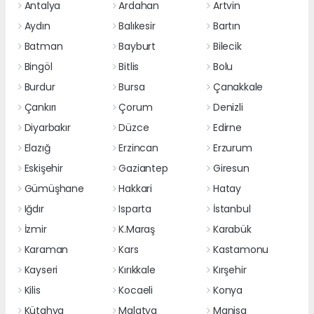
Antalya
Ardahan
Artvin
Aydın
Balıkesir
Bartın
Batman
Bayburt
Bilecik
Bingöl
Bitlis
Bolu
Burdur
Bursa
Çanakkale
Çankırı
Çorum
Denizli
Diyarbakır
Düzce
Edirne
Elazığ
Erzincan
Erzurum
Eskişehir
Gaziantep
Giresun
Gümüşhane
Hakkari
Hatay
Iğdır
Isparta
İstanbul
İzmir
K.Maraş
Karabük
Karaman
Kars
Kastamonu
Kayseri
Kırıkkale
Kırşehir
Kilis
Kocaeli
Konya
Kütahya
Malatya
Manisa