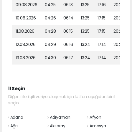
09.08.2026
04:25
06:13
13:25
17:16
20:26
10.08.2026
04:26
06:14
13:25
17:15
20:25
11.08.2026
04:28
06:15
13:25
17:15
20:24
12.08.2026
04:29
06:16
13:24
17:14
20:23
13.08.2026
04:30
06:17
13:24
17:14
20:21
İl Seçin
Diğer il ile ilgili veriye ulaşmak için lütfen aşağıdan bir il
seçin
Adana
Adıyaman
Afyon
Ağrı
Aksaray
Amasya