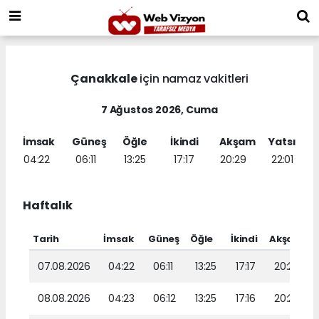
Çanakkale
için namaz vakitleri
7 Ağustos 2026, Cuma
İmsak
Güneş
Öğle
İkindi
Akşam
Yatsı
04:22
06:11
13:25
17:17
20:29
22:01
Haftalık
Tarih
İmsak
Güneş
Öğle
İkindi
Akşam
Y
07.08.2026
04:22
06:11
13:25
17:17
20:29
08.08.2026
04:23
06:12
13:25
17:16
20:28