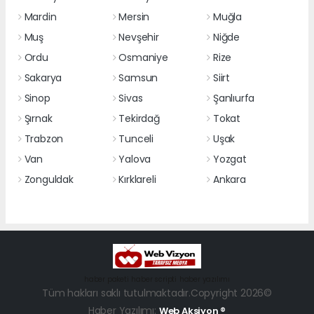
Mardin
Mersin
Muğla
Muş
Nevşehir
Niğde
Ordu
Osmaniye
Rize
Sakarya
Samsun
Siirt
Sinop
Sivas
Şanlıurfa
Şırnak
Tekirdağ
Tokat
Trabzon
Tunceli
Uşak
Van
Yalova
Yozgat
Zonguldak
Kırklareli
Ankara
haber paketi
haber scripti
haber yazılımı
Tüm hakları saklı tutulmaktadır.Copyright 2026©
Haber Yazılımı:
Web Aksiyon ®