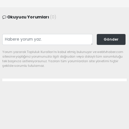
Okuyucu Yorumları
(0)
Gönder
Yorum yazarak Topluluk Kuralları’nı kabul etmiş bulunuyor ve webtvhaber.com
sitesine yaptığınız yorumunuzla ilgili doğrudan veya dolaylı tüm sorumluluğu
tek başınıza üstleniyorsunuz. Yazılan tüm yorumlardan site yönetimi hiçbir
şekilde sorumlu tutulamaz.
Anasayfa
Siyaset
Ekrandan Siyasete: Didem
Türkmen’e Kritik Görev
SIYASET
27.07.2026 - 11:58, Güncelleme: 27.07.2026 - 12:13