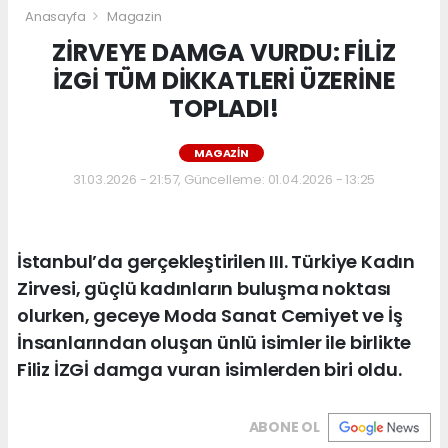
Anasayfa
Magazin
ZİRVEYE DAMGA VURDU: FİLİZ
İZGİ TÜM DİKKATLERİ ÜZERİNE
TOPLADI!
MAGAZIN
31.03.2026 - 21:57, Güncelleme: 01.04.2026 - 13:25
İstanbul’da gerçekleştirilen III. Türkiye Kadın
Zirvesi, güçlü kadınların buluşma noktası
olurken, geceye Moda Sanat Cemiyet ve İş
İnsanlarından oluşan ünlü isimler ile birlikte
Filiz İZGİ damga vuran isimlerden biri oldu.
ABONE OL