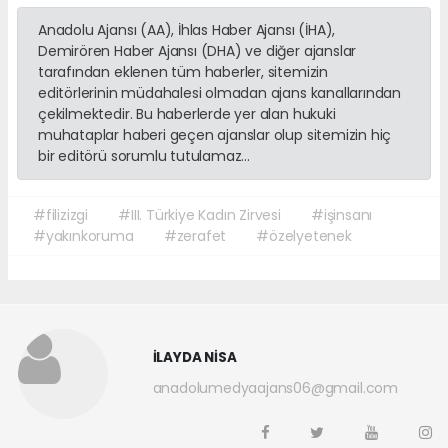
Anadolu Ajansı (AA), İhlas Haber Ajansı (İHA),
Demirören Haber Ajansı (DHA) ve diğer ajanslar
tarafından eklenen tüm haberler, sitemizin
editörlerinin müdahalesi olmadan ajans kanallarından
çekilmektedir. Bu haberlerde yer alan hukuki
muhataplar haberi geçen ajanslar olup sitemizin hiç
bir editörü sorumlu tutulamaz...
#filizizgi
#III. Türkiye Kadın Zirvesi
#işinsanı
#yakınkoruma
#zerafet
#özelyetenek
İLAYDA NİSA
anadolumedyaajans06@gmail.com