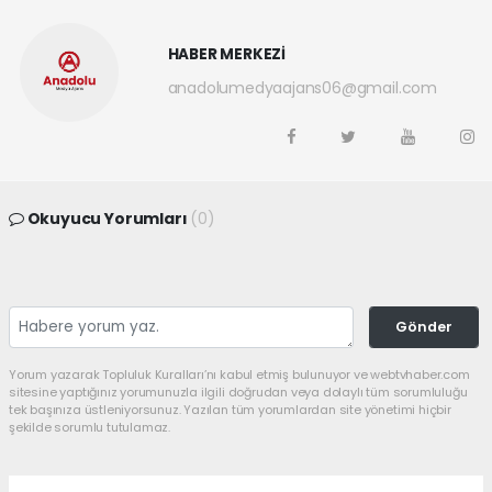
HABER MERKEZİ
anadolumedyaajans06@gmail.com
Okuyucu Yorumları
(0)
Gönder
Yorum yazarak Topluluk Kuralları’nı kabul etmiş bulunuyor ve webtvhaber.com
sitesine yaptığınız yorumunuzla ilgili doğrudan veya dolaylı tüm sorumluluğu
tek başınıza üstleniyorsunuz. Yazılan tüm yorumlardan site yönetimi hiçbir
şekilde sorumlu tutulamaz.