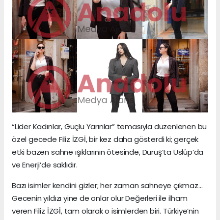
“Lider Kadınlar, Güçlü Yarınlar” temasıyla düzenlenen bu
özel gecede Filiz İZGİ, bir kez daha gösterdi ki; gerçek
etki bazen sahne ışıklarının ötesinde, Duruş’ta Üslûp’da
ve Enerji’de saklıdır.
Bazı isimler kendini gizler; her zaman sahneye çıkmaz…
Gecenin yıldızı yine de onlar olur Değerleri ile ilham
veren Filiz İZGİ, tam olarak o isimlerden biri. Türkiye’nin