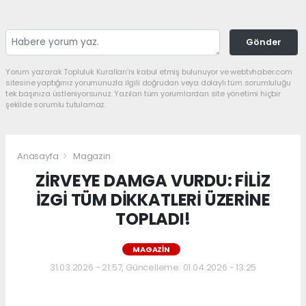
Gönder
Yorum yazarak Topluluk Kuralları’nı kabul etmiş bulunuyor ve webtvhaber.com
sitesine yaptığınız yorumunuzla ilgili doğrudan veya dolaylı tüm sorumluluğu
tek başınıza üstleniyorsunuz. Yazılan tüm yorumlardan site yönetimi hiçbir
şekilde sorumlu tutulamaz.
Anasayfa
Magazin
ZİRVEYE DAMGA VURDU: FİLİZ
İZGİ TÜM DİKKATLERİ ÜZERİNE
TOPLADI!
MAGAZIN
31.03.2026 - 21:57, Güncelleme: 01.04.2026 - 13:25