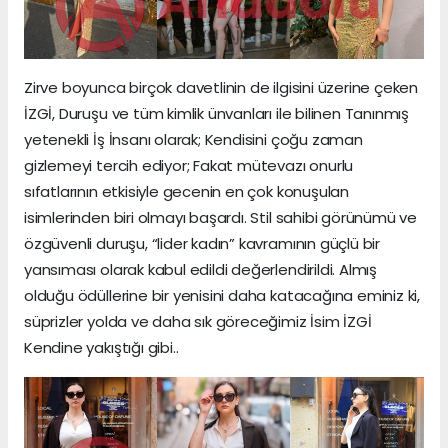
Zirve boyunca birçok davetlinin de ilgisini üzerine çeken
İZGİ, Duruşu ve tüm kimlik ünvanları ile bilinen Tanınmış
yetenekli İş İnsanı olarak; Kendisini çoğu zaman
gizlemeyi tercih ediyor; Fakat mütevazı onurlu
sıfatlarının etkisiyle gecenin en çok konuşulan
isimlerinden biri olmayı başardı. Stil sahibi görünümü ve
özgüvenli duruşu, “lider kadın” kavramının güçlü bir
yansıması olarak kabul edildi değerlendirildi. Almış
olduğu ödüllerine bir yenisini daha katacağına eminiz ki,
süprizler yolda ve daha sık göreceğimiz İsim İZGİ
Kendine yakıştığı gibi..