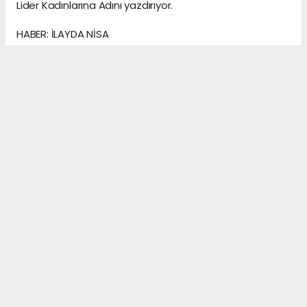
Lider Kadınlarına Adını yazdırıyor.
HABER: İLAYDA NİSA
KAYNAK: ANADOLU MEDYA AJANS
Anadolu Ajansı (AA), İhlas Haber Ajansı (İHA),
Demirören Haber Ajansı (DHA) ve diğer ajanslar
tarafından eklenen tüm haberler, sitemizin
editörlerinin müdahalesi olmadan ajans kanallarından
çekilmektedir. Bu haberlerde yer alan hukuki
muhataplar haberi geçen ajanslar olup sitemizin hiç
bir editörü sorumlu tutulamaz...
#filizizgi
#III. Türkiye Kadın Zirvesi
#işinsanı
#yakınkoruma
#zerafet
#özelyetenek