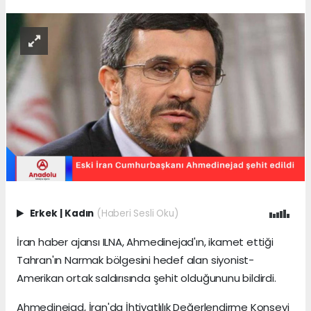
Erkek
|
Kadın
(Haberi Sesli Oku)
İran haber ajansı ILNA, Ahmedinejad'ın, ikamet ettiği
Tahran'ın Narmak bölgesini hedef alan siyonist-
Amerikan ortak saldırısında şehit olduğununu bildirdi.
Ahmedinejad, İran'da İhtiyatlılık Değerlendirme Konseyi