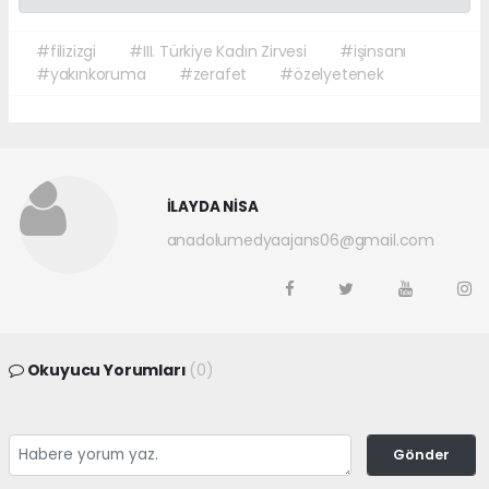
#filizizgi
#III. Türkiye Kadın Zirvesi
#işinsanı
#yakınkoruma
#zerafet
#özelyetenek
İLAYDA NİSA
anadolumedyaajans06@gmail.com
Okuyucu Yorumları
(0)
Gönder