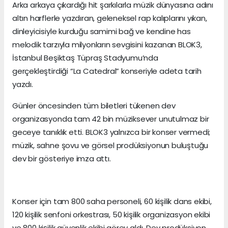
Arka arkaya çıkardığı hit şarkılarla müzik dünyasına adını
altın harflerle yazdıran, geleneksel rap kalıplarını yıkan,
dinleyicisiyle kurduğu samimi bağ ve kendine has
melodik tarzıyla milyonların sevgisini kazanan BLOK3,
İstanbul Beşiktaş Tüpraş Stadyumu’nda
gerçekleştirdiği “La Catedral” konseriyle adeta tarih
yazdı.
Günler öncesinden tüm biletleri tükenen dev
organizasyonda tam 42 bin müziksever unutulmaz bir
geceye tanıklık etti. BLOK3 yalnızca bir konser vermedi;
müzik, sahne şovu ve görsel prodüksiyonun buluştuğu
dev bir gösteriye imza attı.
Konser için tam 800 saha personeli, 60 kişilik dans ekibi,
120 kişilik senfoni orkestrası, 50 kişilik organizasyon ekibi
ve 800 kişilik güvenlik ekibi görev aldı. Dev prodüksiyon,