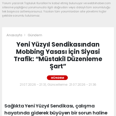
Yorum yazarak Topluluk Kuralları’nı kabul etmiş bulunuyor ve webtvhaber.com
sitesine yaptığınız yorumunuzla ilgili doğrudan veya dolaylı tüm sorumluluğu
tek başınıza üstleniyorsunuz. Yazılan tüm yorumlardan site yönetimi hiçbir
şekilde sorumlu tutulamaz.
Anasayfa
Gündem
Yeni Yüzyıl Sendikasından
Mobbing Yasası İçin Siyasi
Trafik: “Müstakil Düzenleme
Şart”
GÜNDEM
21.07.2026 - 21:31, Güncelleme: 21.07.2026 - 21:36
Sağlıkta Yeni Yüzyıl Sendikası, çalışma
hayatında giderek büyüyen bir sorun haline