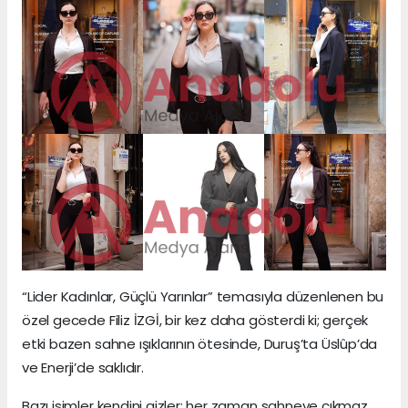
“Lider Kadınlar, Güçlü Yarınlar” temasıyla düzenlenen bu
özel gecede Filiz İZGİ, bir kez daha gösterdi ki; gerçek
etki bazen sahne ışıklarının ötesinde, Duruş’ta Üslûp’da
ve Enerji’de saklıdır.
Bazı isimler kendini gizler; her zaman sahneye çıkmaz…