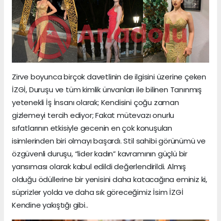
Zirve boyunca birçok davetlinin de ilgisini üzerine çeken
İZGİ, Duruşu ve tüm kimlik ünvanları ile bilinen Tanınmış
yetenekli İş İnsanı olarak; Kendisini çoğu zaman
gizlemeyi tercih ediyor; Fakat mütevazı onurlu
sıfatlarının etkisiyle gecenin en çok konuşulan
isimlerinden biri olmayı başardı. Stil sahibi görünümü ve
özgüvenli duruşu, “lider kadın” kavramının güçlü bir
yansıması olarak kabul edildi değerlendirildi. Almış
olduğu ödüllerine bir yenisini daha katacağına eminiz ki,
süprizler yolda ve daha sık göreceğimiz İsim İZGİ
Kendine yakıştığı gibi..