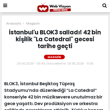
Anasayfa
Magazin
İstanbul'u BLOK3 salladı! 42 bin
kişilik "La Catedral" gecesi
tarihe geçti
MAGAZIN
29.06.2026 - 09:49, Güncelleme: 29.06.2026 - 11:08
BLOK3, İstanbul Beşiktaş Tüpraş
Stadyumu’nda düzenlediği “La Catedral”
konseriyle 42 bin müziksevere unutulmaz bir
gece yaşattı. Dev prodüksiyon ve orkestra