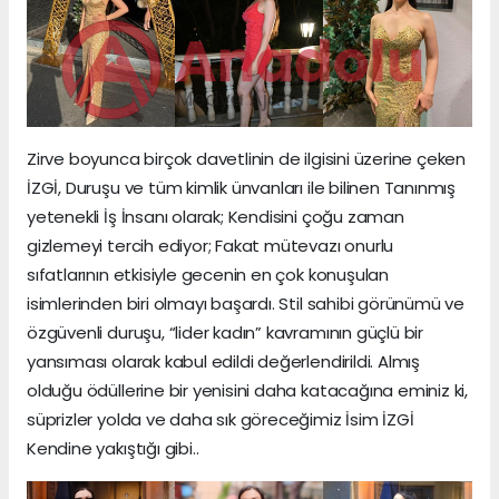
Zirve boyunca birçok davetlinin de ilgisini üzerine çeken
İZGİ, Duruşu ve tüm kimlik ünvanları ile bilinen Tanınmış
yetenekli İş İnsanı olarak; Kendisini çoğu zaman
gizlemeyi tercih ediyor; Fakat mütevazı onurlu
sıfatlarının etkisiyle gecenin en çok konuşulan
isimlerinden biri olmayı başardı. Stil sahibi görünümü ve
özgüvenli duruşu, “lider kadın” kavramının güçlü bir
yansıması olarak kabul edildi değerlendirildi. Almış
olduğu ödüllerine bir yenisini daha katacağına eminiz ki,
süprizler yolda ve daha sık göreceğimiz İsim İZGİ
Kendine yakıştığı gibi..