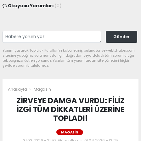
Okuyucu Yorumları
(0)
Gönder
Yorum yazarak Topluluk Kuralları’nı kabul etmiş bulunuyor ve webtvhaber.com
sitesine yaptığınız yorumunuzla ilgili doğrudan veya dolaylı tüm sorumluluğu
tek başınıza üstleniyorsunuz. Yazılan tüm yorumlardan site yönetimi hiçbir
şekilde sorumlu tutulamaz.
Anasayfa
Magazin
ZİRVEYE DAMGA VURDU: FİLİZ
İZGİ TÜM DİKKATLERİ ÜZERİNE
TOPLADI!
MAGAZIN
31.03.2026 - 21:57, Güncelleme: 01.04.2026 - 13:25