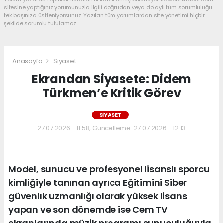
sitesine yaptığınız yorumunuzla ilgili doğrudan veya dolaylı tüm sorumluluğu
tek başınıza üstleniyorsunuz. Yazılan tüm yorumlardan site yönetimi hiçbir
şekilde sorumlu tutulamaz.
Anasayfa
Siyaset
Ekrandan Siyasete: Didem
Türkmen’e Kritik Görev
SIYASET
27.07.2026 - 11:58, Güncelleme: 27.07.2026 - 12:13
Model, sunucu ve profesyonel lisanslı sporcu
kimliğiyle tanınan ayrıca Eğitimini Siber
güvenlık uzmanlığı olarak yüksek lisans
yapan ve son dönemde ise Cem TV
ekranlarında müzik programı sunuculuğuyla