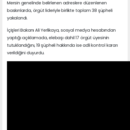
Mersin genelinde belirlenen adreslere düzenlenen
baskınlarda, örgüt lideriyle birlikte toplam 38 şüpheli
yakalandı.
İçişleri Bakanı Ali Yerlikaya, sosyal medya hesabından
yaptığı açıklamada, elebaşı dahil 17 örgüt üyesinin
tutuklandığını, 19 şüpheli hakkında ise adli kontrol kararı
verildiğini duyurdu.