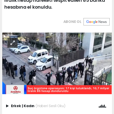
liralık hesap hareketi tespit edilen 85 banka
hesabına el konuldu.
ABONE OL
Erkek
|
Kadın
(Haberi Sesli Oku)