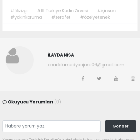
#filizizgi
#III. Türkiye Kadın Zirvesi
#işinsanı
#yakınkoruma
#zerafet
#özelyetenek
İLAYDA NİSA
anadolumedyaajans06@gmail.com
Okuyucu Yorumları
(0)
Gönder
Yorum yazarak Topluluk Kuralları’nı kabul etmiş bulunuyor ve webtvhaber.com