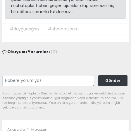
muhataplar haberi geçen ajanslar olup sitemizin hiç
bir editörü sorumlu tutulamaz...
#duygudoğan
#isharatasarım
Okuyucu Yorumları
(0)
Gönder
Yorum yazarak Topluluk Kuralları’nı kabul etmiş bulunuyor ve webtvhaber.com
sitesine yaptığınız yorumunuzla ilgili doğrudan veya dolaylı tüm sorumluluğu
tek başınıza üstleniyorsunuz. Yazılan tüm yorumlardan site yönetimi hiçbir
şekilde sorumlu tutulamaz.
Anasayfa
Magazin