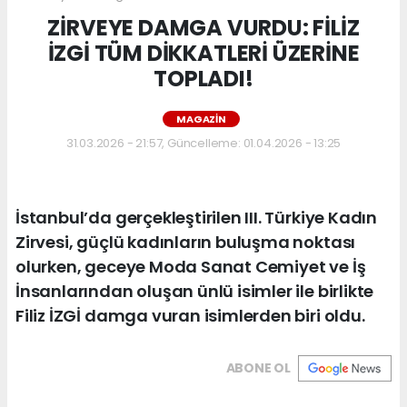
ZİRVEYE DAMGA VURDU: FİLİZ
İZGİ TÜM DİKKATLERİ ÜZERİNE
TOPLADI!
MAGAZIN
31.03.2026 - 21:57, Güncelleme: 01.04.2026 - 13:25
İstanbul’da gerçekleştirilen III. Türkiye Kadın
Zirvesi, güçlü kadınların buluşma noktası
olurken, geceye Moda Sanat Cemiyet ve İş
İnsanlarından oluşan ünlü isimler ile birlikte
Filiz İZGİ damga vuran isimlerden biri oldu.
ABONE OL