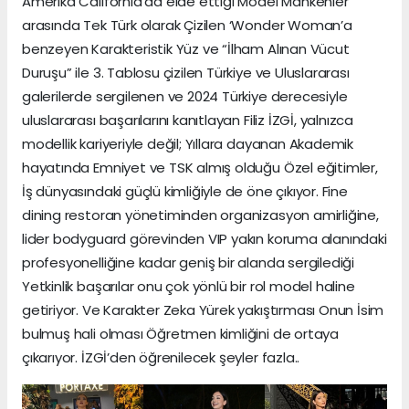
Amerika California’da elde ettiği Model Mankenler
arasında Tek Türk olarak Çizilen ‘Wonder Woman’a
benzeyen Karakteristik Yüz ve “İlham Alınan Vücut
Duruşu” ile 3. Tablosu çizilen Türkiye ve Uluslararası
galerilerde sergilenen ve 2024 Türkiye derecesiyle
uluslararası başarılarını kanıtlayan Filiz İZGİ, yalnızca
modellik kariyeriyle değil; Yıllara dayanan Akademik
hayatında Emniyet ve TSK almış olduğu Özel eğitimler,
İş dünyasındaki güçlü kimliğiyle de öne çıkıyor. Fine
dining restoran yönetiminden organizasyon amirliğine,
lider bodyguard görevinden VIP yakın koruma alanındaki
profesyonelliğine kadar geniş bir alanda sergilediği
Yetkinlik başarılar onu çok yönlü bir rol model haline
getiriyor. Ve Karakter Zeka Yürek yakıştırması Onun İsim
bulmuş hali olması Öğretmen kimliğini de ortaya
çıkarıyor. İZGİ’den öğrenilecek şeyler fazla..