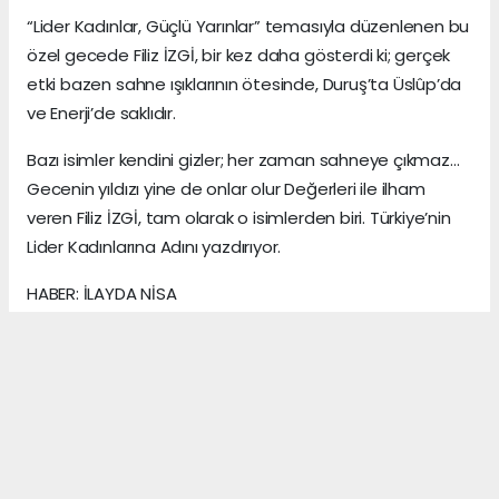
“Lider Kadınlar, Güçlü Yarınlar” temasıyla düzenlenen bu
özel gecede Filiz İZGİ, bir kez daha gösterdi ki; gerçek
etki bazen sahne ışıklarının ötesinde, Duruş’ta Üslûp’da
ve Enerji’de saklıdır.
Bazı isimler kendini gizler; her zaman sahneye çıkmaz…
Gecenin yıldızı yine de onlar olur Değerleri ile ilham
veren Filiz İZGİ, tam olarak o isimlerden biri. Türkiye’nin
Lider Kadınlarına Adını yazdırıyor.
HABER: İLAYDA NİSA
KAYNAK: ANADOLU MEDYA AJANS