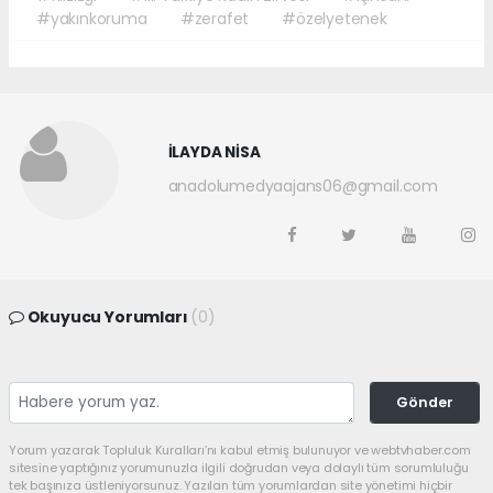
#yakınkoruma
#zerafet
#özelyetenek
İLAYDA NİSA
anadolumedyaajans06@gmail.com
Okuyucu Yorumları
(0)
Gönder
Yorum yazarak Topluluk Kuralları’nı kabul etmiş bulunuyor ve webtvhaber.com
sitesine yaptığınız yorumunuzla ilgili doğrudan veya dolaylı tüm sorumluluğu
tek başınıza üstleniyorsunuz. Yazılan tüm yorumlardan site yönetimi hiçbir