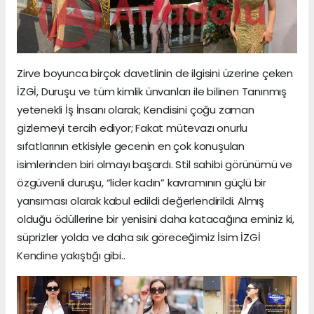
Zirve boyunca birçok davetlinin de ilgisini üzerine çeken
İZGİ, Duruşu ve tüm kimlik ünvanları ile bilinen Tanınmış
yetenekli İş İnsanı olarak; Kendisini çoğu zaman
gizlemeyi tercih ediyor; Fakat mütevazı onurlu
sıfatlarının etkisiyle gecenin en çok konuşulan
isimlerinden biri olmayı başardı. Stil sahibi görünümü ve
özgüvenli duruşu, “lider kadın” kavramının güçlü bir
yansıması olarak kabul edildi değerlendirildi. Almış
olduğu ödüllerine bir yenisini daha katacağına eminiz ki,
süprizler yolda ve daha sık göreceğimiz İsim İZGİ
Kendine yakıştığı gibi..