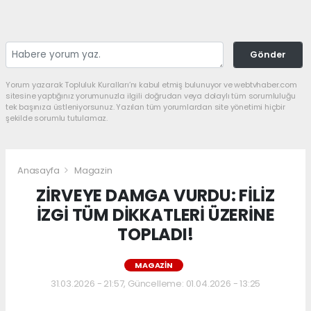
Gönder
Yorum yazarak Topluluk Kuralları’nı kabul etmiş bulunuyor ve webtvhaber.com
sitesine yaptığınız yorumunuzla ilgili doğrudan veya dolaylı tüm sorumluluğu
tek başınıza üstleniyorsunuz. Yazılan tüm yorumlardan site yönetimi hiçbir
şekilde sorumlu tutulamaz.
Anasayfa
Magazin
ZİRVEYE DAMGA VURDU: FİLİZ
İZGİ TÜM DİKKATLERİ ÜZERİNE
TOPLADI!
MAGAZIN
31.03.2026 - 21:57, Güncelleme: 01.04.2026 - 13:25