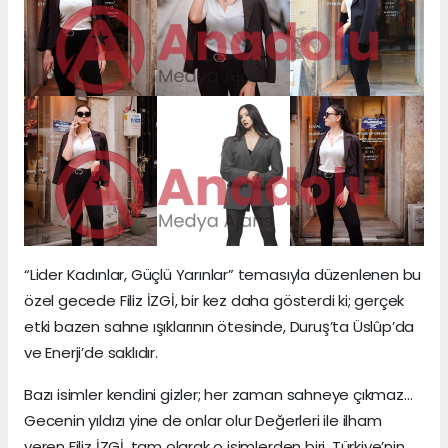
“Lider Kadınlar, Güçlü Yarınlar” temasıyla düzenlenen bu
özel gecede Filiz İZGİ, bir kez daha gösterdi ki; gerçek
etki bazen sahne ışıklarının ötesinde, Duruş’ta Üslûp’da
ve Enerji’de saklıdır.
Bazı isimler kendini gizler; her zaman sahneye çıkmaz…
Gecenin yıldızı yine de onlar olur Değerleri ile ilham
veren Filiz İZGİ, tam olarak o isimlerden biri. Türkiye’nin