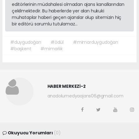
editörlerinin müdahalesi olmadan ajans kanallarından
çekilmektedir. Bu haberlerde yer alan hukuki
muhataplar haberi geçen ajanslar olup sitemizin hiç
bir editörü sorumlu tutulamaz...
#duygudoğan
#ödül
#mimarduygudoğan
#başkent
#mimarlık
HABER MERKEZİ-2
anadolumedyaajans06@gmail.com
Okuyucu Yorumları
(0)