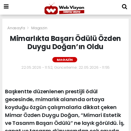
Anasayfa
Magazin
Mimarlıkta Başarı Ödülü Özden
Duygu Doğan’ın Oldu
MAGAZIN
22.05.2026 - 11:52, Güncelleme: 22.05.2026 - 11:55
Başkentte düzenlenen prestijli ödül
gecesinde, mimarlık alanında ortaya
koyduğu özgün çalışmalarla dikkat çeken
Mimar Özden Duygu Doğan, “Mimari Estetik
ve Tasarım Başarı Ödülü” ne layık görüldü. İş,
sanat ve tasarım dünyasından çok sayıda