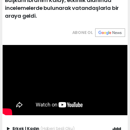
Başkanı İbrahim Kalay, etkinlik alanında
incelemelerde bulunarak vatandaşlarla bir
araya geldi.
ABONE OL
Erkek
|
Kadın
(Haberi Sesli Oku)