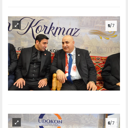
5
/7
6
/7