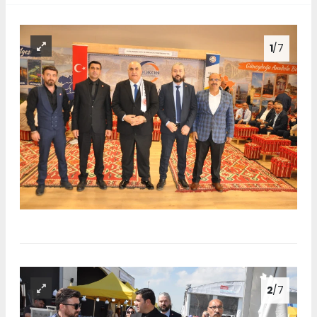
1
/7
2
/7