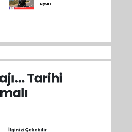
uyarı
jı... Tarihi
lmalı
İlginizi Çekebilir