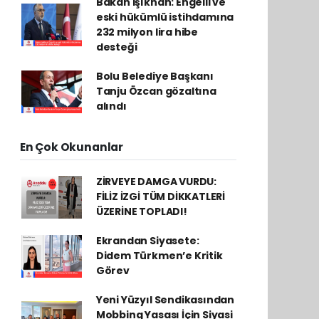
Bakan Işıkhan: Engelli ve
eski hükümlü istihdamına
232 milyon lira hibe
desteği
Bolu Belediye Başkanı
Tanju Özcan gözaltına
alındı
En Çok Okunanlar
ZİRVEYE DAMGA VURDU:
FİLİZ İZGİ TÜM DİKKATLERİ
ÜZERİNE TOPLADI!
Ekrandan Siyasete:
Didem Türkmen’e Kritik
Görev
Yeni Yüzyıl Sendikasından
Mobbing Yasası İçin Siyasi