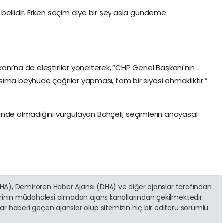
bellidir. Erken seçim diye bir şey asla gündeme
nı’na da eleştiriler yönelterek, “CHP Genel Başkanı'nın
ıma beyhude çağrılar yapması, tam bir siyasi ahmaklıktır.”
inde olmadığını vurgulayan Bahçeli, seçimlerin anayasal
(İHA), Demirören Haber Ajansı (DHA) ve diğer ajanslar tarafından
erinin müdahalesi olmadan ajans kanallarından çekilmektedir.
r haberi geçen ajanslar olup sitemizin hiç bir editörü sorumlu