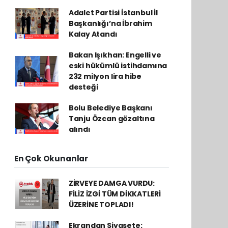
Adalet Partisi İstanbul İl
Başkanlığı’na İbrahim
Kalay Atandı
Bakan Işıkhan: Engelli ve
eski hükümlü istihdamına
232 milyon lira hibe
desteği
Bolu Belediye Başkanı
Tanju Özcan gözaltına
alındı
En Çok Okunanlar
ZİRVEYE DAMGA VURDU:
FİLİZ İZGİ TÜM DİKKATLERİ
ÜZERİNE TOPLADI!
Ekrandan Siyasete: