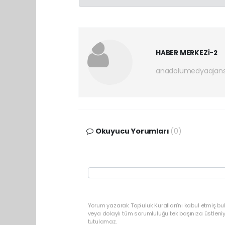
HABER MERKEZİ-2
anadolumedyaajan
Okuyucu Yorumları
(0)
Yorum yazarak Topluluk Kuralları’nı kabul etmiş b
veya dolaylı tüm sorumluluğu tek başınıza üstleni
tutulamaz.