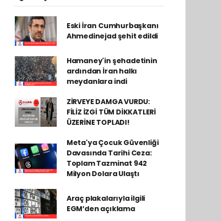
Eski İran Cumhurbaşkanı
Ahmedinejad şehit edildi
Hamaney'in şehadetinin
ardından İran halkı
meydanlara indi
ZİRVEYE DAMGA VURDU:
FİLİZ İZGİ TÜM DİKKATLERİ
ÜZERİNE TOPLADI!
Meta'ya Çocuk Güvenliği
Davasında Tarihi Ceza:
Toplam Tazminat 942
Milyon Dolara Ulaştı
Araç plakalarıyla ilgili
EGM’den açıklama