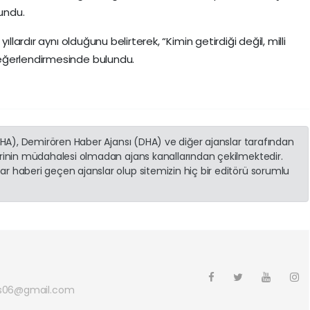
undu.
llardır aynı olduğunu belirterek, “Kimin getirdiği değil, milli
eğerlendirmesinde bulundu.
(İHA), Demirören Haber Ajansı (DHA) ve diğer ajanslar tarafından
erinin müdahalesi olmadan ajans kanallarından çekilmektedir.
r haberi geçen ajanslar olup sitemizin hiç bir editörü sorumlu
s06@gmail.com