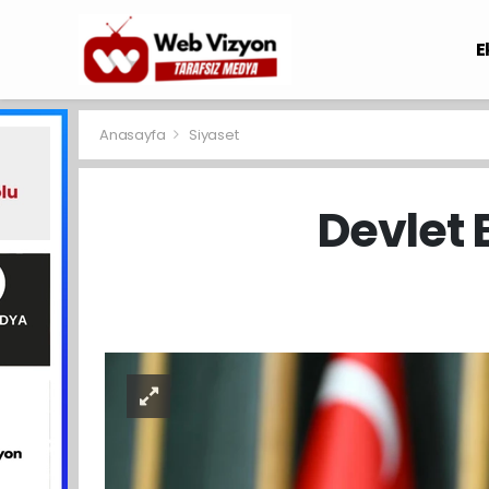
E
Anasayfa
Siyaset
Devlet B