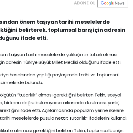
ABONE OL
çısından önem taşıyan tarihi meselelerde
ktiğini belirterek, toplumsal barış için adresin
duğunu ifade etti.
nem taşıyan tarihi meselelerde yaklaşımın tutarlı olması
çin adresin Türkiye Büyük Millet Meclisi olduğunu ifade etti.
medya hesabından yaptığı paylaşımda tarihi ve toplumsal
ndirmelerde bulundu.
lçütün “tutarlılık” olması gerektiğini belirten Tekin, sosyal
bir konu doğru bulunuyorsa arkasında durulması, yanlış
erektiğini ifade etti. Açıklamasında popülizm yerine ilkelere
arihi meselelerde pusula nettir: Tutarlılık” ifadelerini kullandı.
 dikkate alınması gerektiğini belirten Tekin, toplumsal barışın