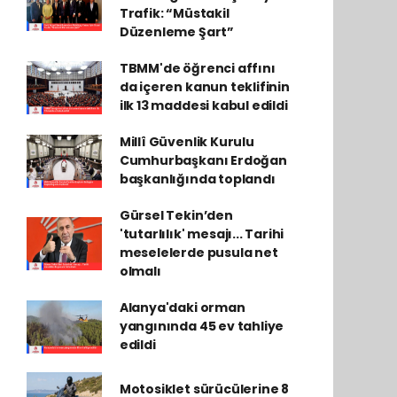
Trafik: “Müstakil
Düzenleme Şart”
TBMM'de öğrenci affını
da içeren kanun teklifinin
ilk 13 maddesi kabul edildi
Millî Güvenlik Kurulu
Cumhurbaşkanı Erdoğan
başkanlığında toplandı
Gürsel Tekin’den
'tutarlılık' mesajı... Tarihi
meselelerde pusula net
olmalı
Alanya'daki orman
yangınında 45 ev tahliye
edildi
Motosiklet sürücülerine 8