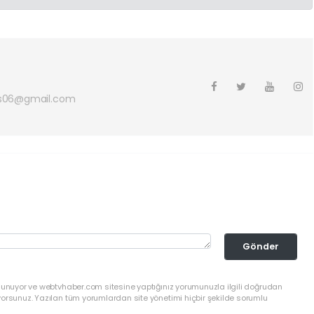
s06@gmail.com
Gönder
ulunuyor ve webtvhaber.com sitesine yaptığınız yorumunuzla ilgili doğrudan
yorsunuz. Yazılan tüm yorumlardan site yönetimi hiçbir şekilde sorumlu