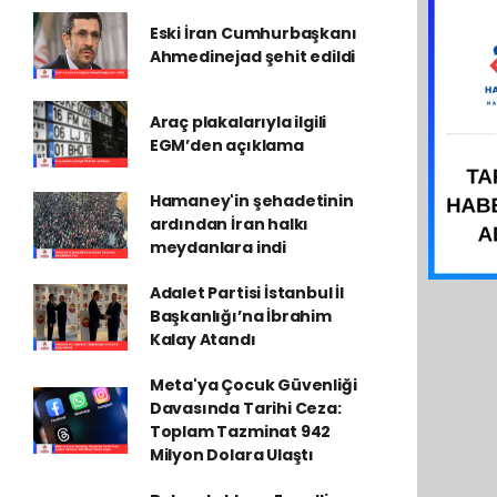
Eski İran Cumhurbaşkanı
Ahmedinejad şehit edildi
Araç plakalarıyla ilgili
EGM’den açıklama
Hamaney'in şehadetinin
ardından İran halkı
meydanlara indi
Adalet Partisi İstanbul İl
Başkanlığı’na İbrahim
Kalay Atandı
Meta'ya Çocuk Güvenliği
Davasında Tarihi Ceza:
Toplam Tazminat 942
Milyon Dolara Ulaştı