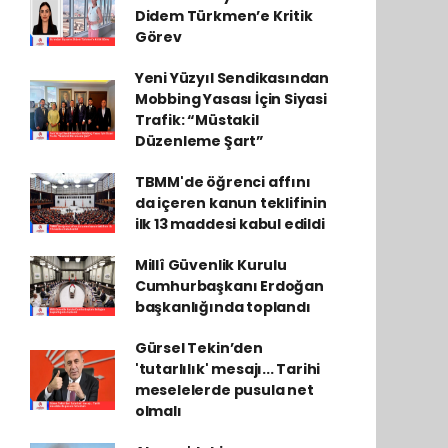
Didem Türkmen’e Kritik
Görev
Yeni Yüzyıl Sendikasından
Mobbing Yasası İçin Siyasi
Trafik: “Müstakil
Düzenleme Şart”
TBMM'de öğrenci affını
da içeren kanun teklifinin
ilk 13 maddesi kabul edildi
Millî Güvenlik Kurulu
Cumhurbaşkanı Erdoğan
başkanlığında toplandı
Gürsel Tekin’den
'tutarlılık' mesajı... Tarihi
meselelerde pusula net
olmalı