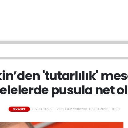
n’den 'tutarlılık' mesa
lelerde pusula net o
06.08.2026 - 17:35, Güncelleme: 06.08.2026 - 18:13
SIYASET