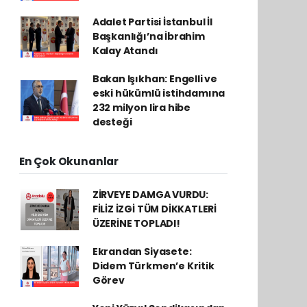
Adalet Partisi İstanbul İl
Başkanlığı’na İbrahim
Kalay Atandı
Bakan Işıkhan: Engelli ve
eski hükümlü istihdamına
232 milyon lira hibe
desteği
En Çok Okunanlar
ZİRVEYE DAMGA VURDU:
FİLİZ İZGİ TÜM DİKKATLERİ
ÜZERİNE TOPLADI!
Ekrandan Siyasete:
Didem Türkmen’e Kritik
Görev