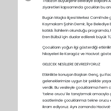
Trabzon Büyükşehir Belediye Başkanı A
ziyaretleri kapsamında çocukları bu anla
Bugün Maçka ilçesi Merkez Camii’nde g
Kaymakam Şahin Demir, İlçe Belediye Ba
katıldı. İlahilerin okunduğu programda, 
Eren Bülbül için dualar edilerek büyük Tü
Çocukların yoğun ilgi gösterdiği etki
hikayeleri ile Karagöz ve Hacivat gösteri
GELECEK NESİLLERE DEVREDİYORUZ
Etkinlikte konuşan Başkan Genç, şu ifad
geleneklerimize uygun bir şekilde ya
verdik. Bu vesileyle çocuklarımızı hem
‘tekne orucu’ ile tanıştırmak amacıyla 
saatlerinde çocuklarımızı tekne orucu etk
ikram ediyoruz. Aynı zamanda Hacivat-