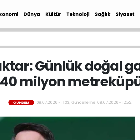
konomi
Dünya
Kültür
Teknoloji
Sağlık
Siyaset
ktar: Günlük doğal ga
 40 milyon metreküp
08.07.2026 - 11:03, Güncelleme: 08.07.2026 - 12:52
GÜNDEM