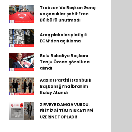
Trabzon’da Başkan Genç
ve çocuklar şehit Eren
Bülbül’ü unutmadı
Araç plakalarıyla ilgili
EGM’den açıklama
Bolu Belediye Başkanı
Tanju Özcan gözaltına
alındı
Adalet Partisi İstanbul İl
Başkanlığı’na İbrahim
Kalay Atandı
ZİRVEYE DAMGA VURDU:
FİLİZ İZGİ TÜM DİKKATLERİ
ÜZERİNE TOPLADI!