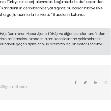
nın Türkiye'nin enerji alanındaki bağımsızlık hedefi açısından
aradeniz'in derinliklerinde yazdığımız bu başarı hikâyesiyle,
 güçlü adımlarla ilerliyoruz." ifadelerini kullandı.
(İHA), Demirören Haber Ajansı (DHA) ve diğer ajanslar tarafından
erinin müdahalesi olmadan ajans kanallarından çekilmektedir.
r haberi geçen ajanslar olup sitemizin hiç bir editörü sorumlu
s06@gmail.com