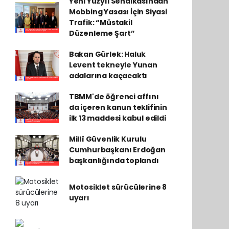
Yeni Yüzyıl Sendikasından
Mobbing Yasası İçin Siyasi
Trafik: “Müstakil
Düzenleme Şart”
Bakan Gürlek: Haluk
Levent tekneyle Yunan
adalarına kaçacaktı
TBMM'de öğrenci affını
da içeren kanun teklifinin
ilk 13 maddesi kabul edildi
Millî Güvenlik Kurulu
Cumhurbaşkanı Erdoğan
başkanlığında toplandı
Motosiklet sürücülerine 8
uyarı