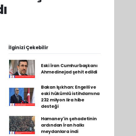
dı
İlginizi Çekebilir
Eski İran Cumhurbaşkanı
Ahmedinejad şehit edildi
Bakan Işıkhan: Engelli ve
eski hükümlü istihdamına
232 milyon lira hibe
desteği
Hamaney'in şehadetinin
ardından İran halkı
meydanlara indi