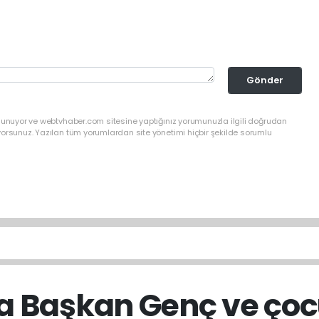
Gönder
ulunuyor ve webtvhaber.com sitesine yaptığınız yorumunuzla ilgili doğrudan
yorsunuz. Yazılan tüm yorumlardan site yönetimi hiçbir şekilde sorumlu
a Başkan Genç ve çocu