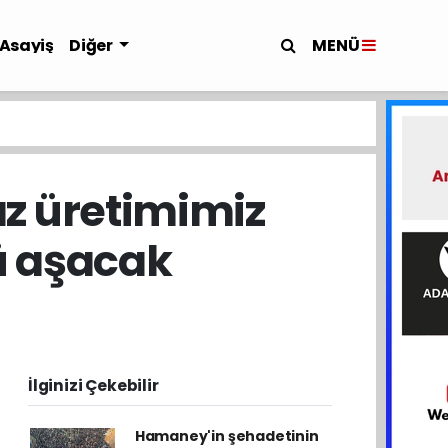
MENÜ
Asayiş
Diğer
z üretimimiz
ü aşacak
İlginizi Çekebilir
Hamaney'in şehadetinin