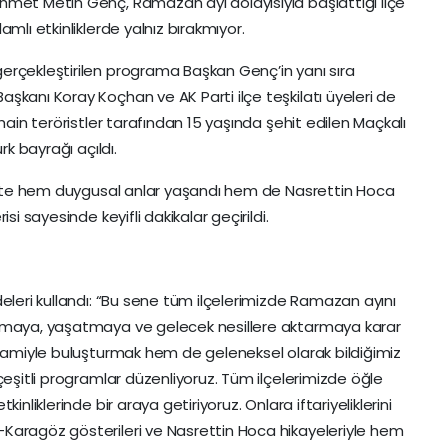
hmet Metin Genç, Ramazan ayı dolayısıyla başlattığı ilçe
mlı etkinliklerde yalnız bırakmıyor.
erçekleştirilen programa Başkan Genç’in yanı sıra
şkanı Koray Koçhan ve AK Parti ilçe teşkilatı üyeleri de
hain teröristler tarafından 15 yaşında şehit edilen Maçkalı
rk bayrağı açıldı.
nlikte hem duygusal anlar yaşandı hem de Nasrettin Hoca
si sayesinde keyifli dakikalar geçirildi.
eleri kullandı: “Bu sene tüm ilçelerimizde Ramazan ayını
şamaya, yaşatmaya ve gelecek nesillere aktarmaya karar
 camiyle buluşturmak hem de geleneksel olarak bildiğimiz
çeşitli programlar düzenliyoruz. Tüm ilçelerimizde öğle
inliklerinde bir araya getiriyoruz. Onlara iftariyeliklerini
Karagöz gösterileri ve Nasrettin Hoca hikayeleriyle hem