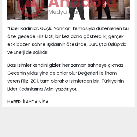
“Lider Kadınlar, Güçlü Yarınlar” temasıyla düzenlenen bu
özel gecede Filiz İZGİ, bir kez daha gösterdi ki; gerçek
etki bazen sahne ışıklarının ötesinde, Duruş’ta Üslûp’da
ve Enerji’de saklıdır.
Bazı isimler kendini gizler; her zaman sahneye çıkmaz…
Gecenin yıldızı yine de onlar olur Değerleri ile ilham
veren Filiz İZGİ, tam olarak o isimlerden biri. Türkiye’nin
Lider Kadınlarına Adını yazdırıyor.
HABER: İLAYDA NİSA
KAYNAK: ANADOLU MEDYA AJANS