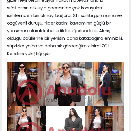
gizlemeyi tercih ediyor; Fakat mütevazı onurlu
sıfatlarının etkisiyle gecenin en çok konuşulan
isimlerinden biri olmayı başardı. Stil sahibi görünümü ve
özgüvenli duruşu, “lider kadın” kavramının güçlü bir
yansıması olarak kabul edildi değerlendirildi. Almış
olduğu ödüllerine bir yenisini daha katacağına eminiz ki,
süprizler yolda ve daha sık göreceğimiz İsim İZGİ
Kendine yakıştığı gibi..