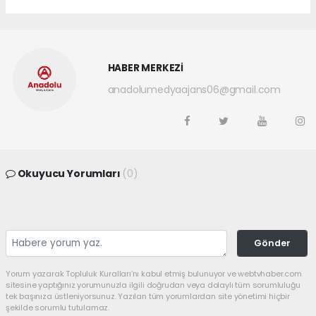
HABER MERKEZİ
anadolumedyaajans06@gmail.com
Okuyucu Yorumları
(0)
Gönder
Yorum yazarak Topluluk Kuralları’nı kabul etmiş bulunuyor ve webtvhaber.com
sitesine yaptığınız yorumunuzla ilgili doğrudan veya dolaylı tüm sorumluluğu
tek başınıza üstleniyorsunuz. Yazılan tüm yorumlardan site yönetimi hiçbir
şekilde sorumlu tutulamaz.