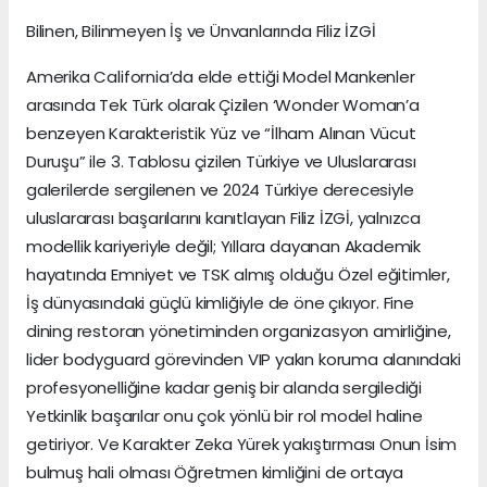
Bilinen, Bilinmeyen İş ve Ünvanlarında Filiz İZGİ
Amerika California’da elde ettiği Model Mankenler
arasında Tek Türk olarak Çizilen ‘Wonder Woman’a
benzeyen Karakteristik Yüz ve “İlham Alınan Vücut
Duruşu” ile 3. Tablosu çizilen Türkiye ve Uluslararası
galerilerde sergilenen ve 2024 Türkiye derecesiyle
uluslararası başarılarını kanıtlayan Filiz İZGİ, yalnızca
modellik kariyeriyle değil; Yıllara dayanan Akademik
hayatında Emniyet ve TSK almış olduğu Özel eğitimler,
İş dünyasındaki güçlü kimliğiyle de öne çıkıyor. Fine
dining restoran yönetiminden organizasyon amirliğine,
lider bodyguard görevinden VIP yakın koruma alanındaki
profesyonelliğine kadar geniş bir alanda sergilediği
Yetkinlik başarılar onu çok yönlü bir rol model haline
getiriyor. Ve Karakter Zeka Yürek yakıştırması Onun İsim
bulmuş hali olması Öğretmen kimliğini de ortaya