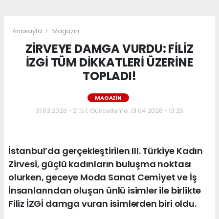
Anasayfa
Magazin
ZİRVEYE DAMGA VURDU: FİLİZ
İZGİ TÜM DİKKATLERİ ÜZERİNE
TOPLADI!
MAGAZIN
31.03.2026 - 21:57, Güncelleme: 01.04.2026 - 13:25
İstanbul’da gerçekleştirilen III. Türkiye Kadın
Zirvesi, güçlü kadınların buluşma noktası
olurken, geceye Moda Sanat Cemiyet ve İş
İnsanlarından oluşan ünlü isimler ile birlikte
Filiz İZGİ damga vuran isimlerden biri oldu.