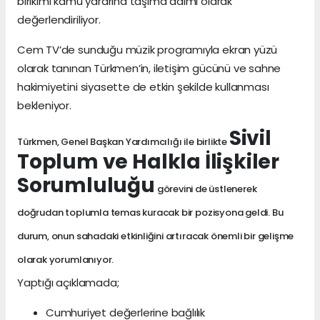
birikimi kamu yararına taşıma adımı olarak
değerlendiriliyor.
Cem TV’de sunduğu müzik programıyla ekran yüzü
olarak tanınan Türkmen’in, iletişim gücünü ve sahne
hakimiyetini siyasette de etkin şekilde kullanması
bekleniyor.
Sivil
Türkmen, Genel Başkan Yardımcılığı ile birlikte
Toplum ve Halkla İlişkiler
Sorumluluğu
görevini de üstlenerek
doğrudan toplumla temas kuracak bir pozisyona geldi. Bu
durum, onun sahadaki etkinliğini artıracak önemli bir gelişme
olarak yorumlanıyor.
Yaptığı açıklamada;
Cumhuriyet değerlerine bağlılık