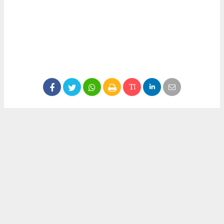
Anadolu Ajansı (AA), İhlas Haber Ajansı (İHA),
Demirören Haber Ajansı (DHA) ve diğer ajanslar
tarafından eklenen tüm haberler, sitemizin
editörlerinin müdahalesi olmadan ajans kanallarından
çekilmektedir. Bu haberlerde yer alan hukuki
muhataplar haberi geçen ajanslar olup sitemizin hiç
bir editörü sorumlu tutulamaz...
#didemtürkmen
#siyaset
#görev