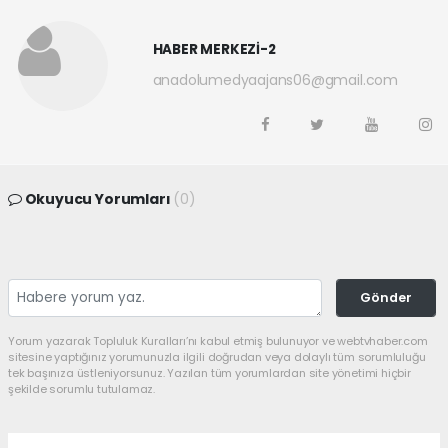
HABER MERKEZİ-2
anadolumedyaajans06@gmail.com
Okuyucu Yorumları
(0)
Gönder
Yorum yazarak Topluluk Kuralları’nı kabul etmiş bulunuyor ve webtvhaber.com
sitesine yaptığınız yorumunuzla ilgili doğrudan veya dolaylı tüm sorumluluğu
tek başınıza üstleniyorsunuz. Yazılan tüm yorumlardan site yönetimi hiçbir
şekilde sorumlu tutulamaz.