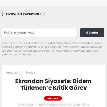
Okuyucu Yorumları
(0)
Gönder
Yorum yazarak Topluluk Kuralları’nı kabul etmiş bulunuyor ve webtvhaber.com
sitesine yaptığınız yorumunuzla ilgili doğrudan veya dolaylı tüm sorumluluğu
tek başınıza üstleniyorsunuz. Yazılan tüm yorumlardan site yönetimi hiçbir
şekilde sorumlu tutulamaz.
Anasayfa
Siyaset
Ekrandan Siyasete: Didem
Türkmen’e Kritik Görev
SIYASET
27.07.2026 - 11:58, Güncelleme: 27.07.2026 - 12:13