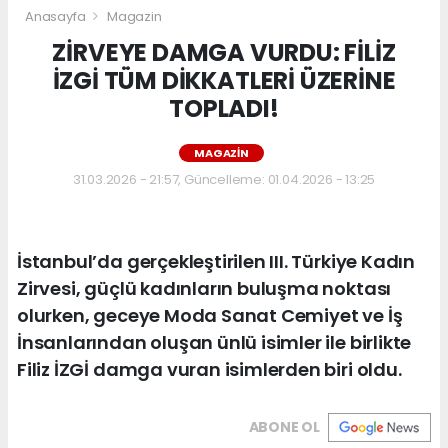
Anasayfa
Magazin
ZİRVEYE DAMGA VURDU: FİLİZ
İZGİ TÜM DİKKATLERİ ÜZERİNE
TOPLADI!
MAGAZIN
31.03.2026 - 21:57, Güncelleme: 01.04.2026 - 13:25
İstanbul’da gerçekleştirilen III. Türkiye Kadın
Zirvesi, güçlü kadınların buluşma noktası
olurken, geceye Moda Sanat Cemiyet ve İş
İnsanlarından oluşan ünlü isimler ile birlikte
Filiz İZGİ damga vuran isimlerden biri oldu.
ABONE OL