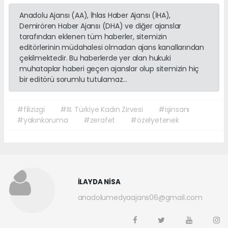
Anadolu Ajansı (AA), İhlas Haber Ajansı (İHA),
Demirören Haber Ajansı (DHA) ve diğer ajanslar
tarafından eklenen tüm haberler, sitemizin
editörlerinin müdahalesi olmadan ajans kanallarından
çekilmektedir. Bu haberlerde yer alan hukuki
muhataplar haberi geçen ajanslar olup sitemizin hiç
bir editörü sorumlu tutulamaz...
#filizizgi
#III. Türkiye Kadın Zirvesi
#işinsanı
#yakınkoruma
#zerafet
#özelyetenek
İLAYDA NİSA
anadolumedyaajans06@gmail.com