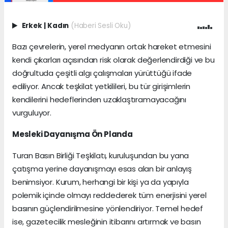
Erkek
|
Kadın
(Haberi Sesli Oku)
Bazı çevrelerin, yerel medyanın ortak hareket etmesini
kendi çıkarları açısından risk olarak değerlendirdiği ve bu
doğrultuda çeşitli algı çalışmaları yürüttüğü ifade
ediliyor. Ancak teşkilat yetkilileri, bu tür girişimlerin
kendilerini hedeflerinden uzaklaştıramayacağını
vurguluyor.
Mesleki Dayanışma Ön Planda
Turan Basın Birliği Teşkilatı, kuruluşundan bu yana
çatışma yerine dayanışmayı esas alan bir anlayış
benimsiyor. Kurum, herhangi bir kişi ya da yapıyla
polemik içinde olmayı reddederek tüm enerjisini yerel
basının güçlendirilmesine yönlendiriyor. Temel hedef
ise, gazetecilik mesleğinin itibarını artırmak ve basın