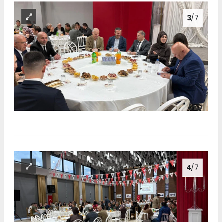
3
/7
4
/7