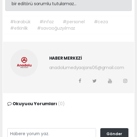
bir editörü sorumlu tutulamaz...
#karabük
#infaz
#personel
#ceza
#etkinlik
#savcıoğuzyılmaz
HABER MERKEZİ
anadolumedyaajans06@gmail.com
Okuyucu Yorumları
(0)
Gönder