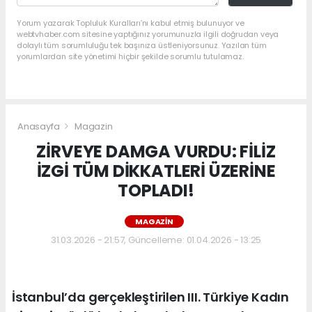
Yorum yazarak Topluluk Kuralları’nı kabul etmiş bulunuyor ve
webtvhaber.com sitesine yaptığınız yorumunuzla ilgili doğrudan veya
dolaylı tüm sorumluluğu tek başınıza üstleniyorsunuz. Yazılan tüm
yorumlardan site yönetimi hiçbir şekilde sorumlu tutulamaz.
Anasayfa
Magazin
ZİRVEYE DAMGA VURDU: FİLİZ
İZGİ TÜM DİKKATLERİ ÜZERİNE
TOPLADI!
MAGAZIN
31.03.2026 - 21:57, Güncelleme: 01.04.2026 - 13:25
İstanbul’da gerçekleştirilen III. Türkiye Kadın