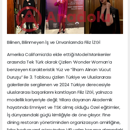
Bilinen, Bilinmeyen İş ve Ünvanlarında Filiz İZGİ
Amerika California’da elde ettiği Model Mankenler
arasında Tek Türk olarak Çizilen ‘Wonder Woman’a
benzeyen Karakteristik Yüz ve “İlham Alınan Vücut
Duruşu” ile 3. Tablosu çizilen Türkiye ve Uluslararası
galerilerde sergilenen ve 2024 Türkiye derecesiyle
uluslararası başarılarını kanıtlayan Filiz İZGİ, yalnızca
modellik kariyeriyle değil; Yıllara dayanan Akademik
hayatında Emniyet ve TSK almış olduğu Özel eğitimler,
İş dünyasındaki güçlü kimliğiyle de öne çıkıyor. Fine
dining restoran yönetiminden organizasyon amirliğine,
lider bodyguard görevinden VIP yakın koruma alanındaki