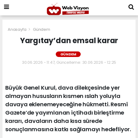
Anasayfa
Gündem
Yargıtay’dan emsal karar
GÜNDEM
30.06.2026 - 11:47, Güncelleme: 30.06.2026 - 12:25
Büyük Genel Kurul, dava dilekçesinde yer
almayan hususların kısmen ıslah yoluyla
davaya eklenemeyeceğine hükmetti. Resmî
Gazete’de yayımlanan içtihadı birleştirme
kararı, davaların daha kısa sürede
sonuçlanmasına katkı sağlamayı hedefliyor.