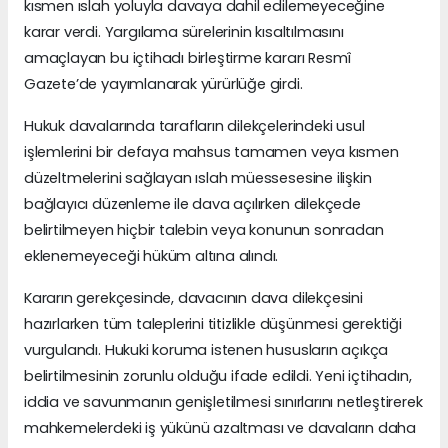
kısmen ıslah yoluyla davaya dahil edilemeyeceğine
karar verdi. Yargılama sürelerinin kısaltılmasını
amaçlayan bu içtihadı birleştirme kararı Resmî
Gazete’de yayımlanarak yürürlüğe girdi.
Hukuk davalarında tarafların dilekçelerindeki usul
işlemlerini bir defaya mahsus tamamen veya kısmen
düzeltmelerini sağlayan ıslah müessesesine ilişkin
bağlayıcı düzenleme ile dava açılırken dilekçede
belirtilmeyen hiçbir talebin veya konunun sonradan
eklenemeyeceği hüküm altına alındı.
Kararın gerekçesinde, davacının dava dilekçesini
hazırlarken tüm taleplerini titizlikle düşünmesi gerektiği
vurgulandı. Hukuki koruma istenen hususların açıkça
belirtilmesinin zorunlu olduğu ifade edildi. Yeni içtihadın,
iddia ve savunmanın genişletilmesi sınırlarını netleştirerek
mahkemelerdeki iş yükünü azaltması ve davaların daha