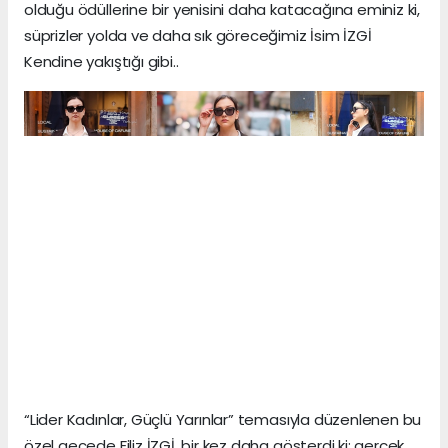
olduğu ödüllerine bir yenisini daha katacağına eminiz ki,
süprizler yolda ve daha sık göreceğimiz İsim İZGİ
Kendine yakıştığı gibi..
“Lider Kadınlar, Güçlü Yarınlar” temasıyla düzenlenen bu
özel gecede Filiz İZGİ, bir kez daha gösterdi ki; gerçek