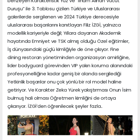
benzeyen Karakteristik Yüz ve “İlham Alınan Vücut
Duruşu” ile 3. Tablosu çizilen Türkiye ve Uluslararası
galerilerde sergilenen ve 2024 Türkiye derecesiyle
uluslararası başarılarını kanıtlayan Filiz İZGİ, yalnızca
modellik kariyeriyle değil; Yıllara dayanan Akademik
hayatında Emniyet ve TSK almış olduğu Özel eğitimler,
İş dünyasındaki güçlü kimliğiyle de öne çıkıyor. Fine
dining restoran yönetiminden organizasyon amirliğine,
lider bodyguard görevinden VIP yakın koruma alanındaki
profesyonelliğine kadar geniş bir alanda sergilediği
Yetkinlik başarılar onu çok yönlü bir rol model haline
getiriyor. Ve Karakter Zeka Yürek yakıştırması Onun İsim
bulmuş hali olması Öğretmen kimliğini de ortaya
çıkarıyor. İZGİ’den öğrenilecek şeyler fazla..