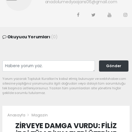
anadolumedyaajans06@gmail.com
Okuyucu Yorumları
(0)
Gönder
Yorum yazarak Topluluk Kuralları’nı kabul etmiş bulunuyor ve webtvhaber.com
sitesine yaptığınız yorumunuzla ilgili doğrudan veya dolaylı tüm sorumluluğu
tek başınıza üstleniyorsunuz. Yazılan tüm yorumlardan site yönetimi hiçbir
şekilde sorumlu tutulamaz.
Anasayfa
Magazin
ZİRVEYE DAMGA VURDU: FİLİZ