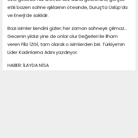
etki bazen sahne ışıklarının ötesinde, Duruş’ta Üslûp’da
ve Enerji’de saklıdır.
Bazı isimler kendini gizler; her zaman sahneye çıkmaz…
Gecenin yıldızı yine de onlar olur Değerleri ile ilham
veren Filiz İZGİ, tam olarak o isimlerden biri. Türkiye’nin
Lider Kadınlarına Adını yazdırıyor.
HABER: İLAYDA NİSA
KAYNAK: ANADOLU MEDYA AJANS
Anadolu Ajansı (AA), İhlas Haber Ajansı (İHA),
Demirören Haber Ajansı (DHA) ve diğer ajanslar
tarafından eklenen tüm haberler, sitemizin