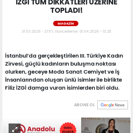
İZGİ TÜM DİKKATLERİ ÜZERİNE
TOPLADI!
MAGAZIN
31.03.2026 - 21:57, Güncelleme: 01.04.2026 - 13:25
İstanbul’da gerçekleştirilen III. Türkiye Kadın
Zirvesi, güçlü kadınların buluşma noktası
olurken, geceye Moda Sanat Cemiyet ve İş
İnsanlarından oluşan ünlü isimler ile birlikte
Filiz İZGİ damga vuran isimlerden biri oldu.
ABONE OL