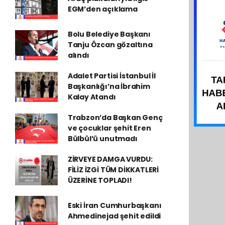
EGM’den açıklama
Bolu Belediye Başkanı
Tanju Özcan gözaltına
alındı
Adalet Partisi İstanbul İl
Başkanlığı’na İbrahim
Kalay Atandı
Trabzon’da Başkan Genç
ve çocuklar şehit Eren
Bülbül’ü unutmadı
ZİRVEYE DAMGA VURDU:
FİLİZ İZGİ TÜM DİKKATLERİ
ÜZERİNE TOPLADI!
Eski İran Cumhurbaşkanı
Ahmedinejad şehit edildi