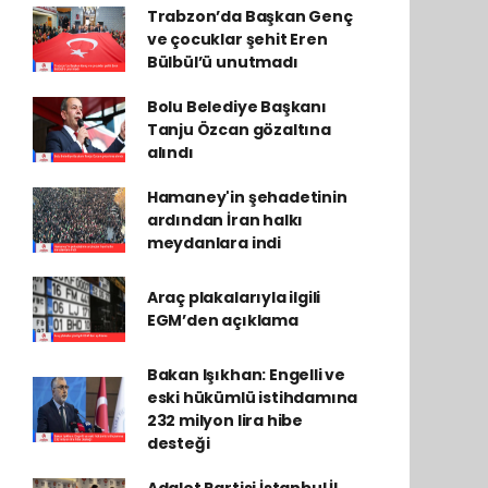
Trabzon’da Başkan Genç
ve çocuklar şehit Eren
Bülbül’ü unutmadı
Bolu Belediye Başkanı
Tanju Özcan gözaltına
alındı
Hamaney'in şehadetinin
ardından İran halkı
meydanlara indi
Araç plakalarıyla ilgili
EGM’den açıklama
Bakan Işıkhan: Engelli ve
eski hükümlü istihdamına
232 milyon lira hibe
desteği
Adalet Partisi İstanbul İl