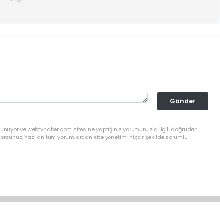
Gönder
ulunuyor ve webtvhaber.com sitesine yaptığınız yorumunuzla ilgili doğrudan
yorsunuz. Yazılan tüm yorumlardan site yönetimi hiçbir şekilde sorumlu