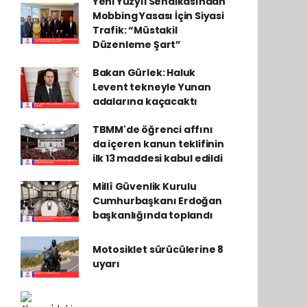
Yeni Yüzyıl Sendikasından
Mobbing Yasası İçin Siyasi
Trafik: “Müstakil
Düzenleme Şart”
Bakan Gürlek: Haluk
Levent tekneyle Yunan
adalarına kaçacaktı
TBMM'de öğrenci affını
da içeren kanun teklifinin
ilk 13 maddesi kabul edildi
Millî Güvenlik Kurulu
Cumhurbaşkanı Erdoğan
başkanlığında toplandı
Motosiklet sürücülerine 8
uyarı