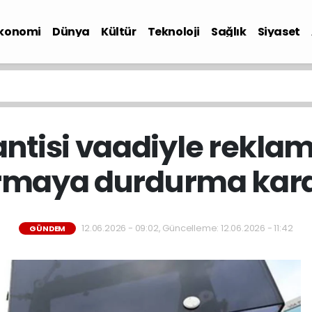
konomi
Dünya
Kültür
Teknoloji
Sağlık
Siyaset
antisi vaadiyle rekla
irmaya durdurma kara
12.06.2026 - 09:02, Güncelleme: 12.06.2026 - 11:42
GÜNDEM