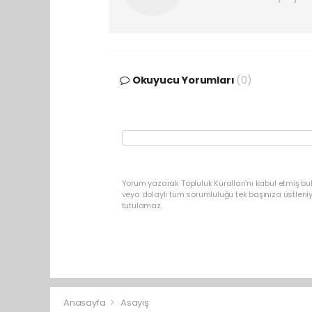
Okuyucu Yorumları
(0)
Yorum yazarak Topluluk Kuralları’nı kabul etmiş b
veya dolaylı tüm sorumluluğu tek başınıza üstleni
tutulamaz.
Anasayfa
Asayiş