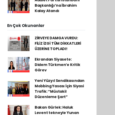
Başkanlığı’na İbrahim
Kalay Atandı
En Çok Okunanlar
ZİRVEYE DAMGA VURDU:
FİLİZ İZGİ TÜM DİKKATLERİ
ÜZERİNE TOPLADI!
Ekrandan Siyasete:
Didem Türkmen’e Kritik
Görev
Yeni Yüzyıl Sendikasından
Mobbing Yasası İçin Siyasi
Trafik: “Müstakil
Düzenleme Şart”
Bakan Gürlek: Haluk
Levent tekneyle Yunan