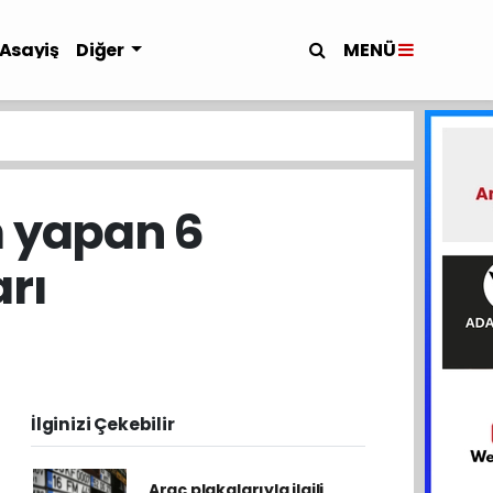
MENÜ
Asayiş
Diğer
m yapan 6
rı
İlginizi Çekebilir
Araç plakalarıyla ilgili