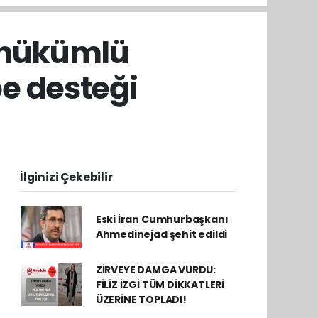
i hükümlü
be desteği
İlginizi Çekebilir
Eski İran Cumhurbaşkanı
Ahmedinejad şehit edildi
ZİRVEYE DAMGA VURDU:
FİLİZ İZGİ TÜM DİKKATLERİ
ÜZERİNE TOPLADI!