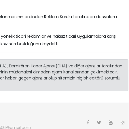
lanmasının ardından Reklam Kurulu tarafından dosyalara
 yönelik ticari reklamlar ve haksız ticari uygulamalara karşı
ıksız sürdürüldüğünü kaydetti.
(İHA), Demirören Haber Ajansı (DHA) ve diğer ajanslar tarafından
erinin müdahalesi olmadan ajans kanallarından çekilmektedir.
r haberi geçen ajanslar olup sitemizin hiç bir editörü sorumlu
s06@gmail.com