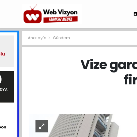
E
Anasayfa
Gündem
Vize gar
f