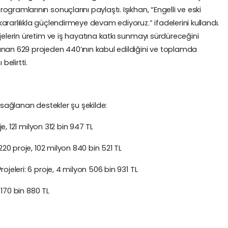
gramlarının sonuçlarını paylaştı. Işıkhan, “Engelli ve eski
rarlılıkla güçlendirmeye devam ediyoruz.” ifadelerini kullandı.
jelerin üretim ve iş hayatına katkı sunmayı sürdüreceğini
ınan 629 projeden 440’ının kabul edildiğini ve toplamda
belirtti.
e sağlanan destekler şu şekilde:
oje, 121 milyon 312 bin 947 TL
 220 proje, 102 milyon 840 bin 521 TL
ojeleri: 6 proje, 4 milyon 506 bin 931 TL
n 170 bin 880 TL