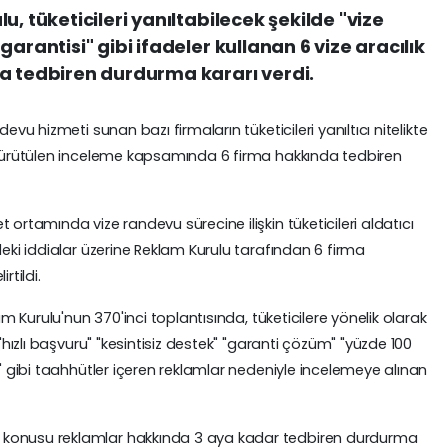
, tüketicileri yanıltabilecek şekilde "vize
arantisi" gibi ifadeler kullanan 6 vize aracılık
a tedbiren durdurma kararı verdi.
evu hizmeti sunan bazı firmaların tüketicileri yanıltıcı nitelikte
e yürütülen inceleme kapsamında 6 firma hakkında tedbiren
 ortamında vize randevu sürecine ilişkin tüketicileri aldatıcı
deki iddialar üzerine Reklam Kurulu tarafından 6 firma
rtildi.
am Kurulu'nun 370'inci toplantısında, tüketicilere yönelik olarak
 "hızlı başvuru" "kesintisiz destek" "garanti çözüm" "yüzde 100
i" gibi taahhütler içeren reklamlar nedeniyle incelemeye alınan
 konusu reklamlar hakkında 3 aya kadar tedbiren durdurma