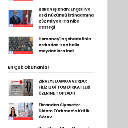
Bakan Işıkhan: Engelli ve
eski hükümlü istihdamına
232 milyon lira hibe
desteği
Hamaney'in şehadetinin
ardından İran halkı
meydanlara indi
En Çok Okunanlar
ZİRVEYE DAMGA VURDU:
FİLİZ İZGİ TÜM DİKKATLERİ
ÜZERİNE TOPLADI!
Ekrandan Siyasete:
Didem Türkmen’e Kritik
Görev