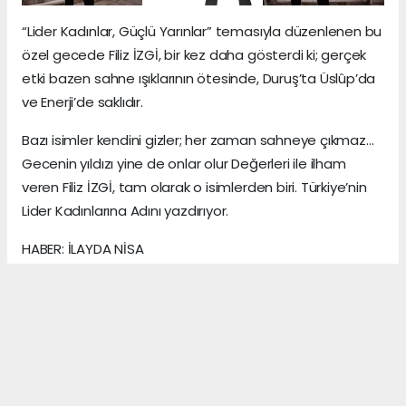
“Lider Kadınlar, Güçlü Yarınlar” temasıyla düzenlenen bu
özel gecede Filiz İZGİ, bir kez daha gösterdi ki; gerçek
etki bazen sahne ışıklarının ötesinde, Duruş’ta Üslûp’da
ve Enerji’de saklıdır.
Bazı isimler kendini gizler; her zaman sahneye çıkmaz…
Gecenin yıldızı yine de onlar olur Değerleri ile ilham
veren Filiz İZGİ, tam olarak o isimlerden biri. Türkiye’nin
Lider Kadınlarına Adını yazdırıyor.
HABER: İLAYDA NİSA
KAYNAK: ANADOLU MEDYA AJANS