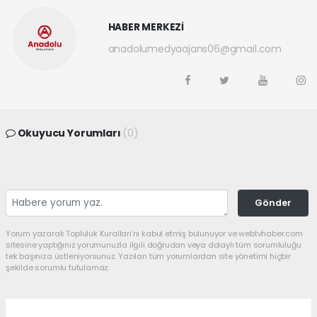
HABER MERKEZİ
anadolumedyaajans06@gmail.com
Okuyucu Yorumları
(0)
Gönder
Yorum yazarak Topluluk Kuralları’nı kabul etmiş bulunuyor ve webtvhaber.com
sitesine yaptığınız yorumunuzla ilgili doğrudan veya dolaylı tüm sorumluluğu
tek başınıza üstleniyorsunuz. Yazılan tüm yorumlardan site yönetimi hiçbir
şekilde sorumlu tutulamaz.