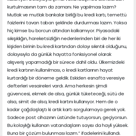
kurtulmasının tam da zamanı. Ne yapılması lazım?
Mutlak ve mutlak bankalar birliği bu kredi kartı, temettü
faizlerini tavan taban şeklinde durdurması lazım. Yoksa
hiç kimse bu borcun altından kalkamıyor. Piyasadaki
sıkışıklığın, hareketsizliğin nedenlerinden biri de her iki
kişiden birinin bu kredi kartından dolayı sıkıntılı olduğunu,
dolayısıyla da günlük hayatta fonksiyonel olarak
alışveriş yapamadığı bir sürece dahil oldu. Ülkemizdeki
kredi kartının kullanılması, o kredi kartlarının hayat
kurtardığı bir döneme geldik. Eskiden esnafta veresiye
defterleri vesaireleri vardı. Ama herkesin şimdi
güvencesi, ekmek de alsa, günlük tüketeceği, sütü de
alsa, simit de alsa, kredi kartını kullanıyor. Hem de o
kadar çağdaşlaştı ki artık kartı sorgulamaya gerek yok.
Sadece post cihazının üstünde tutuyorsun, geçiyorsun.
Bu kolaylığı kullanan vatandaşların sayısı da hayli yüksek.
Buna bir çözüm bulunması lazım.” ifadelerini kullandı.