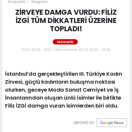
Anasayfa
Magazin
ZİRVEYE DAMGA VURDU: FİLİZ
İZGİ TÜM DİKKATLERİ ÜZERİNE
TOPLADI!
MAGAZIN
31.03.2026 - 21:57, Güncelleme: 01.04.2026 - 13:25
İstanbul’da gerçekleştirilen III. Türkiye Kadın
Zirvesi, güçlü kadınların buluşma noktası
olurken, geceye Moda Sanat Cemiyet ve İş
İnsanlarından oluşan ünlü isimler ile birlikte
Filiz İZGİ damga vuran isimlerden biri oldu.
ABONE OL