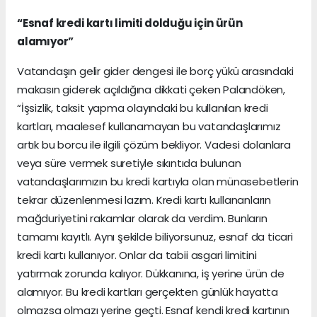
“Esnaf kredi kartı limiti dolduğu için ürün
alamıyor”
Vatandaşın gelir gider dengesi ile borç yükü arasındaki
makasın giderek açıldığına dikkati çeken Palandöken,
“İşsizlik, taksit yapma olayındaki bu kullanılan kredi
kartları, maalesef kullanamayan bu vatandaşlarımız
artık bu borcu ile ilgili çözüm bekliyor. Vadesi dolanlara
veya süre vermek suretiyle sıkıntıda bulunan
vatandaşlarımızın bu kredi kartıyla olan münasebetlerin
tekrar düzenlenmesi lazım. Kredi kartı kullananların
mağduriyetini rakamlar olarak da verdim. Bunların
tamamı kayıtlı. Aynı şekilde biliyorsunuz, esnaf da ticari
kredi kartı kullanıyor. Onlar da tabii asgari limitini
yatırmak zorunda kalıyor. Dükkanına, iş yerine ürün de
alamıyor. Bu kredi kartları gerçekten günlük hayatta
olmazsa olmazı yerine geçti. Esnaf kendi kredi kartının