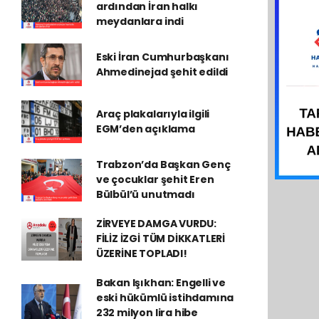
ardından İran halkı
meydanlara indi
Eski İran Cumhurbaşkanı
Ahmedinejad şehit edildi
Araç plakalarıyla ilgili
EGM’den açıklama
Trabzon’da Başkan Genç
ve çocuklar şehit Eren
Bülbül’ü unutmadı
ZİRVEYE DAMGA VURDU:
FİLİZ İZGİ TÜM DİKKATLERİ
ÜZERİNE TOPLADI!
Bakan Işıkhan: Engelli ve
eski hükümlü istihdamına
232 milyon lira hibe