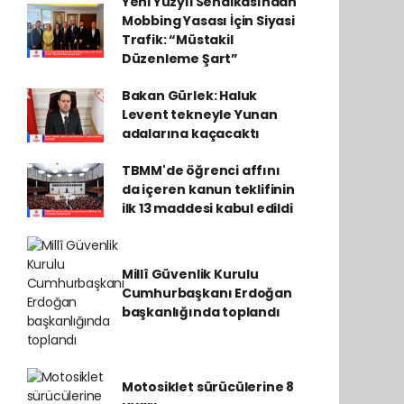
Yeni Yüzyıl Sendikasından
Mobbing Yasası İçin Siyasi
Trafik: “Müstakil
Düzenleme Şart”
Bakan Gürlek: Haluk
Levent tekneyle Yunan
adalarına kaçacaktı
TBMM'de öğrenci affını
da içeren kanun teklifinin
ilk 13 maddesi kabul edildi
Millî Güvenlik Kurulu
Cumhurbaşkanı Erdoğan
başkanlığında toplandı
Motosiklet sürücülerine 8