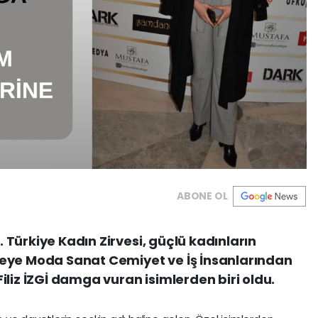
ABONE OL
I. Türkiye Kadın Zirvesi, güçlü kadınların
eye Moda Sanat Cemiyet ve İş İnsanlarından
 Filiz İZGİ damga vuran isimlerden biri oldu.