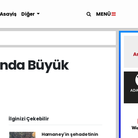
MENÜ
Asayiş
Diğer
ında Büyük
İlginizi Çekebilir
Hamaney'in şehadetinin