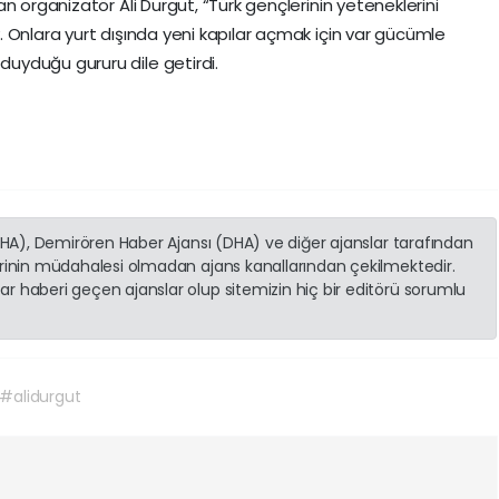
n organizatör Ali Durgut, “Türk gençlerinin yeteneklerini
 Onlara yurt dışında yeni kapılar açmak için var gücümle
uyduğu gururu dile getirdi.
(İHA), Demirören Haber Ajansı (DHA) ve diğer ajanslar tarafından
erinin müdahalesi olmadan ajans kanallarından çekilmektedir.
r haberi geçen ajanslar olup sitemizin hiç bir editörü sorumlu
#alidurgut