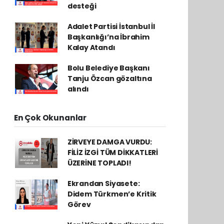
desteği
Adalet Partisi İstanbul İl
Başkanlığı’na İbrahim
Kalay Atandı
Bolu Belediye Başkanı
Tanju Özcan gözaltına
alındı
En Çok Okunanlar
ZİRVEYE DAMGA VURDU:
FİLİZ İZGİ TÜM DİKKATLERİ
ÜZERİNE TOPLADI!
Ekrandan Siyasete:
Didem Türkmen’e Kritik
Görev