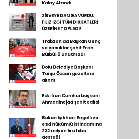
Kalay Atandı
ZİRVEYE DAMGA VURDU:
FİLİZ İZGİ TÜM DİKKATLERİ
ÜZERİNE TOPLADI!
Trabzon’da Başkan Genç
ve çocuklar şehit Eren
Bülbül’ü unutmadı
Bolu Belediye Başkanı
Tanju Özcan gözaltına
alındı
Eski İran Cumhurbaşkanı
Ahmedinejad şehit edildi
Bakan Işıkhan: Engelli ve
eski hükümlü istihdamına
232 milyon lira hibe
desteği