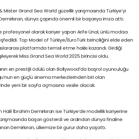
 & Mister Grand Sea World güzellik yarışmasında Türkiye’yi
 Demirkıran, dünya çapında önemli bir başarıya imza attı.
profesyonel olarak kariyer yapan Arife Ünal, ünlü modacı
fedildi. Top Model of Türkiye/EuroTürk birinciliğini elde eden
uslararası platformda temsil etme hakkı kazandı. Girdiği
leyerek Miss Grand Sea World 2025 birincisi oldu.
anın en prestijli ödülü olan Bollywood’da başrol oyunculuğu
oğu’nun en güçlü sinema merkezlerinden biri olan
rinde yeni bir sayfa açmasına vesile olacak.
n Halil İbrahim Demirkıran ise Türkiye’de modellik kariyerine
arışmasında başarı gösterdi ve ardından dünya finaline
zanan Demirkıran, ülkemize bir gurur daha yaşattı.