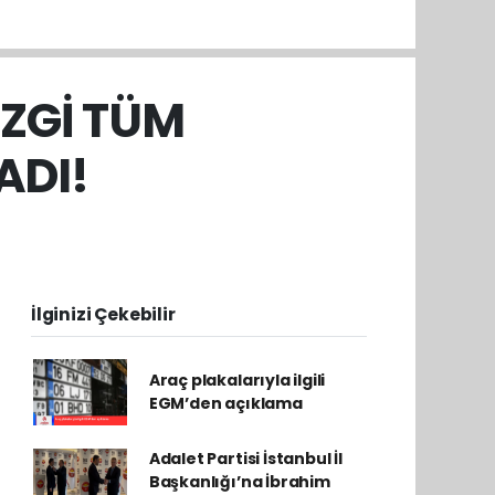
İZGİ TÜM
ADI!
İlginizi Çekebilir
Araç plakalarıyla ilgili
EGM’den açıklama
Adalet Partisi İstanbul İl
Başkanlığı’na İbrahim