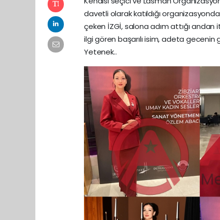
Kendisi seçici ve Lasman Organizasyon 
davetli olarak katıldığı organizasyonda;
çeken İZGİ, salona adım attığı andan it
ilgi gören başarılı isim, adeta geceni
Yetenek..