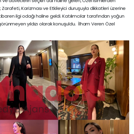
ve davetlerin seçkin adı haline gelen, Özel isimlerden
 Zarafeti, Karizması ve Etkileyici duruşuyla dikkatleri üzerine
ibaren ilgi odağı haline geldi. Katılımcılar tarafından yoğun
n görünmeyen yıldızı olarak konuşuldu. İlham Veren Özel