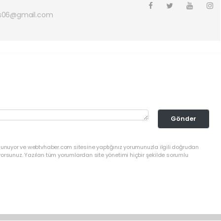
s06@gmail.com
Gönder
ulunuyor ve webtvhaber.com sitesine yaptığınız yorumunuzla ilgili doğrudan
yorsunuz. Yazılan tüm yorumlardan site yönetimi hiçbir şekilde sorumlu