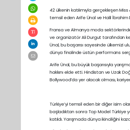
42 ülkenin katılımıyla gerçekleşen Miss
temsil eden Arife Ünal ve Halil İbrahim
Fransa ve Almanya moda sektörlerinde 
ve organizatör Ali Durgut tarafından keş
Ünal, bu başarısı sayesinde ülkemizi ul
dünya finalinde üstün performans sergi
Arife Ünal, bu büyük başarısıyla yarışm
hakkını elde etti. Hindistan ve Uzak D
Bollywood’da yer alacak olması, kariye
Türkiye’yi temsil eden bir diğer isim ola
başladıktan sonra Top Model Türkiye y
katıldı. Yarışmada dünya ikinciliğini ka