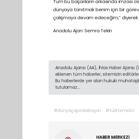
Tüm bu başarıların arkasında imzası ola
dünyaya tanıtmak benim için bir görev.
çalışmaya devam edeceğim,” diyerek d
Anadolu Ajan: Semra Tekin
Anadolu Ajansı (AA), İhlas Haber Ajansı 
eklenen tüm haberler, sitemizin editörl
Bu haberlerde yer alan hukuki muhatapla
tutulamaz...
#dünyaçapındabaşarı
#türktemsilci
HABER MERKEZİ