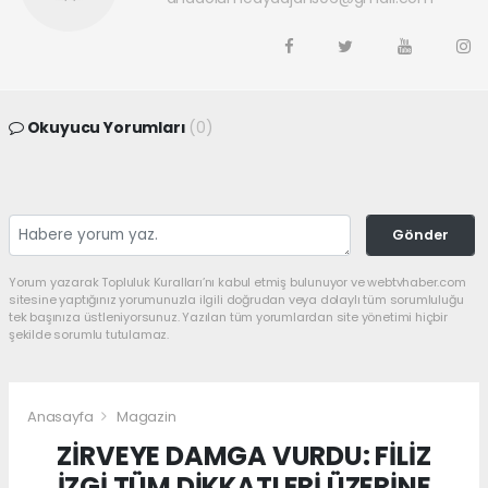
Okuyucu Yorumları
(0)
Gönder
Yorum yazarak Topluluk Kuralları’nı kabul etmiş bulunuyor ve webtvhaber.com
sitesine yaptığınız yorumunuzla ilgili doğrudan veya dolaylı tüm sorumluluğu
tek başınıza üstleniyorsunuz. Yazılan tüm yorumlardan site yönetimi hiçbir
şekilde sorumlu tutulamaz.
Anasayfa
Magazin
ZİRVEYE DAMGA VURDU: FİLİZ
İZGİ TÜM DİKKATLERİ ÜZERİNE