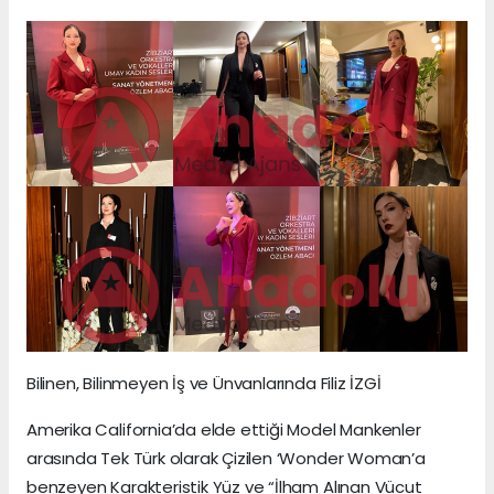
Bilinen, Bilinmeyen İş ve Ünvanlarında Filiz İZGİ
Amerika California’da elde ettiği Model Mankenler
arasında Tek Türk olarak Çizilen ‘Wonder Woman’a
benzeyen Karakteristik Yüz ve “İlham Alınan Vücut