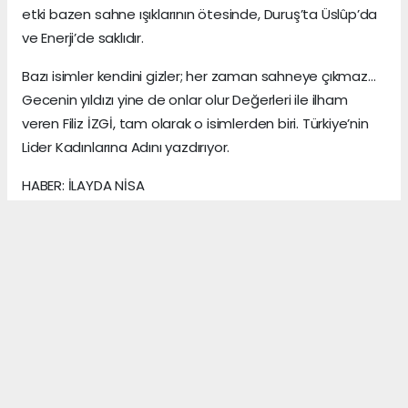
etki bazen sahne ışıklarının ötesinde, Duruş’ta Üslûp’da
ve Enerji’de saklıdır.
Bazı isimler kendini gizler; her zaman sahneye çıkmaz…
Gecenin yıldızı yine de onlar olur Değerleri ile ilham
veren Filiz İZGİ, tam olarak o isimlerden biri. Türkiye’nin
Lider Kadınlarına Adını yazdırıyor.
HABER: İLAYDA NİSA
KAYNAK: ANADOLU MEDYA AJANS
Anadolu Ajansı (AA), İhlas Haber Ajansı (İHA),
Demirören Haber Ajansı (DHA) ve diğer ajanslar
tarafından eklenen tüm haberler, sitemizin