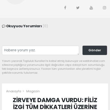
Okuyucu Yorumları
(0)
Gönder
Yorum yazarak Topluluk Kuralları’nı kabul etmiş bulunuyor ve webtvhaber.com
sitesine yaptığınız yorumunuzla ilgili doğrudan veya dolaylı tüm sorumluluğu
tek başınıza üstleniyorsunuz. Yazılan tüm yorumlardan site yönetimi hiçbir
şekilde sorumlu tutulamaz.
Anasayfa
Magazin
ZİRVEYE DAMGA VURDU: FİLİZ
İZGİ TÜM DİKKATLERİ ÜZERİNE