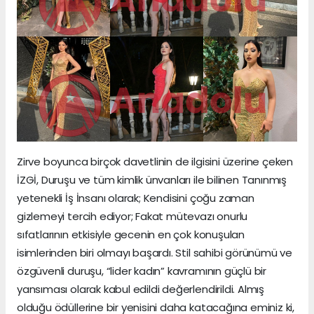
Zirve boyunca birçok davetlinin de ilgisini üzerine çeken
İZGİ, Duruşu ve tüm kimlik ünvanları ile bilinen Tanınmış
yetenekli İş İnsanı olarak; Kendisini çoğu zaman
gizlemeyi tercih ediyor; Fakat mütevazı onurlu
sıfatlarının etkisiyle gecenin en çok konuşulan
isimlerinden biri olmayı başardı. Stil sahibi görünümü ve
özgüvenli duruşu, “lider kadın” kavramının güçlü bir
yansıması olarak kabul edildi değerlendirildi. Almış
olduğu ödüllerine bir yenisini daha katacağına eminiz ki,