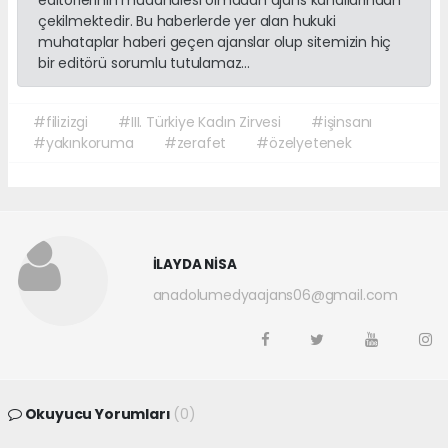
çekilmektedir. Bu haberlerde yer alan hukuki
muhataplar haberi geçen ajanslar olup sitemizin hiç
bir editörü sorumlu tutulamaz...
#filizizgi
#III. Türkiye Kadın Zirvesi
#işinsanı
#yakınkoruma
#zerafet
#özelyetenek
İLAYDA NİSA
anadolumedyaajans06@gmail.com
Okuyucu Yorumları
(0)