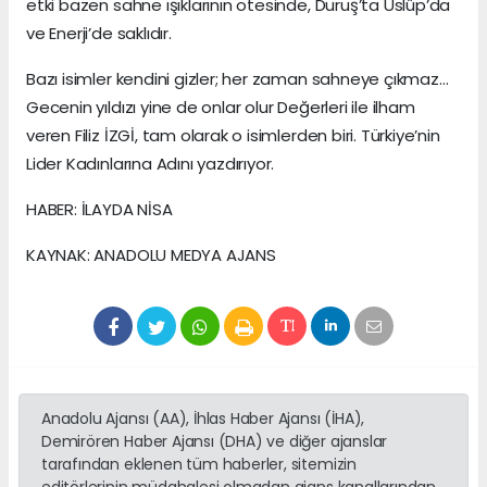
etki bazen sahne ışıklarının ötesinde, Duruş’ta Üslûp’da
ve Enerji’de saklıdır.
Bazı isimler kendini gizler; her zaman sahneye çıkmaz…
Gecenin yıldızı yine de onlar olur Değerleri ile ilham
veren Filiz İZGİ, tam olarak o isimlerden biri. Türkiye’nin
Lider Kadınlarına Adını yazdırıyor.
HABER: İLAYDA NİSA
KAYNAK: ANADOLU MEDYA AJANS
Anadolu Ajansı (AA), İhlas Haber Ajansı (İHA),
Demirören Haber Ajansı (DHA) ve diğer ajanslar
tarafından eklenen tüm haberler, sitemizin
editörlerinin müdahalesi olmadan ajans kanallarından