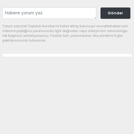
Gönder
Yorum yazarak Topluluk Kuralları’nı kabul etmiş bulunuyor ve webtvhaber.com
sitesine yaptığınız yorumunuzla ilgili doğrudan veya dolaylı tüm sorumluluğu
tek başınıza üstleniyorsunuz. Yazılan tüm yorumlardan site yönetimi hiçbir
şekilde sorumlu tutulamaz.
Anasayfa
Siyaset
Ekrandan Siyasete: Didem
Türkmen’e Kritik Görev
SIYASET
27.07.2026 - 11:58, Güncelleme: 27.07.2026 - 12:13
Model, sunucu ve profesyonel lisanslı sporcu