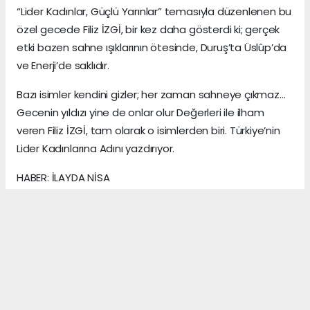
“Lider Kadınlar, Güçlü Yarınlar” temasıyla düzenlenen bu
özel gecede Filiz İZGİ, bir kez daha gösterdi ki; gerçek
etki bazen sahne ışıklarının ötesinde, Duruş’ta Üslûp’da
ve Enerji’de saklıdır.
Bazı isimler kendini gizler; her zaman sahneye çıkmaz…
Gecenin yıldızı yine de onlar olur Değerleri ile ilham
veren Filiz İZGİ, tam olarak o isimlerden biri. Türkiye’nin
Lider Kadınlarına Adını yazdırıyor.
HABER: İLAYDA NİSA
KAYNAK: ANADOLU MEDYA AJANS