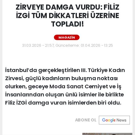
ZİRVEYE DAMGA VURDU: FİLİZ
İZGİ TÜM DİKKATLERİ ÜZERİNE
TOPLADI!
MAGAZIN
31.03.2026 - 21:57, Güncelleme: 01.04.2026 - 13:25
İstanbul’da gerçekleştirilen III. Türkiye Kadın
Zirvesi, güçlü kadınların buluşma noktası
olurken, geceye Moda Sanat Cemiyet ve İş
İnsanlarından oluşan ünlü isimler ile birlikte
Filiz İZGİ damga vuran isimlerden biri oldu.
ABONE OL