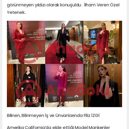
görünmeyen yıldızı olarak konuşuldu. İlham Veren Özel
Yetenek..
Bilinen, Bilinmeyen İş ve Ünvanlarında Filiz İZGİ
Amerika California’da elde ettiği Model Mankenler