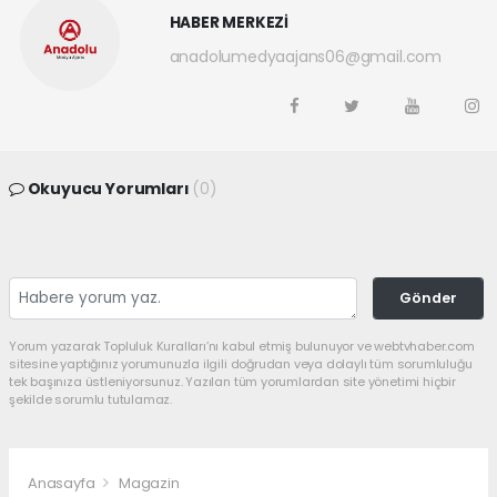
HABER MERKEZİ
anadolumedyaajans06@gmail.com
Okuyucu Yorumları
(0)
Gönder
Yorum yazarak Topluluk Kuralları’nı kabul etmiş bulunuyor ve webtvhaber.com
sitesine yaptığınız yorumunuzla ilgili doğrudan veya dolaylı tüm sorumluluğu
tek başınıza üstleniyorsunuz. Yazılan tüm yorumlardan site yönetimi hiçbir
şekilde sorumlu tutulamaz.
Anasayfa
Magazin