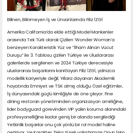
Bilinen, Bilinmeyen İş ve Ünvanlarında Filiz İZGİ
Amerika California’da elde ettiği Model Mankenler
arasında Tek Türk olarak Çizilen ‘Wonder Woman’a
benzeyen Karakteristik Yüz ve “İlham Alınan Vücut
Duruşu” ile 3. Tablosu çizilen Türkiye ve Uluslararası
galerilerde sergilenen ve 2024 Türkiye derecesiyle
uluslararası başarılarını kanıtlayan Filiz İZGİ, yalnızca
modellik kariyeriyle değil; Yıllara dayanan Akademik
hayatında Emniyet ve TSK almış olduğu Özel eğitimler,
İş dünyasındaki güçlü kimliğiyle de öne çıkıyor. Fine
dining restoran yönetiminden organizasyon amirliğine,
lider bodyguard görevinden VIP yakın koruma alanındaki
profesyonelliğine kadar geniş bir alanda sergilediği
Yetkinlik başarılar onu çok yönlü bir rol model haline
getiriyor. Ve Karakter Zeka Yürek yakıştırması Onun İsim