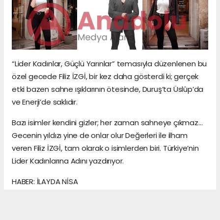
“Lider Kadınlar, Güçlü Yarınlar” temasıyla düzenlenen bu
özel gecede Filiz İZGİ, bir kez daha gösterdi ki; gerçek
etki bazen sahne ışıklarının ötesinde, Duruş’ta Üslûp’da
ve Enerji’de saklıdır.
Bazı isimler kendini gizler; her zaman sahneye çıkmaz…
Gecenin yıldızı yine de onlar olur Değerleri ile ilham
veren Filiz İZGİ, tam olarak o isimlerden biri. Türkiye’nin
Lider Kadınlarına Adını yazdırıyor.
HABER: İLAYDA NİSA
KAYNAK: ANADOLU MEDYA AJANS