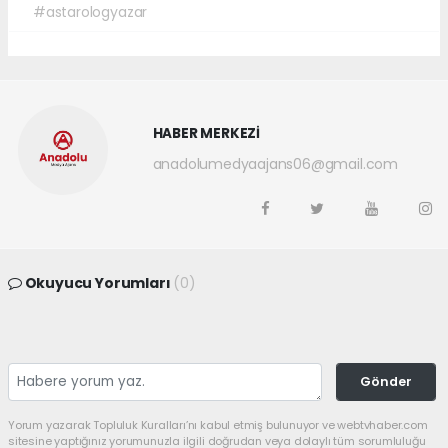
#astarologyazar
HABER MERKEZİ
anadolumedyaajans06@gmail.com
Okuyucu Yorumları
(0)
Gönder
Yorum yazarak Topluluk Kuralları’nı kabul etmiş bulunuyor ve webtvhaber.com
sitesine yaptığınız yorumunuzla ilgili doğrudan veya dolaylı tüm sorumluluğu