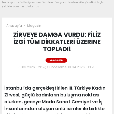
tek başınıza üstleniyorsunuz. Yazılan tüm yorumlardan site yönetimi hiçbir
şekilde sorumlu tutulamaz.
Anasayfa
Magazin
ZİRVEYE DAMGA VURDU: FİLİZ
İZGİ TÜM DİKKATLERİ ÜZERİNE
TOPLADI!
MAGAZIN
31.03.2026 - 21:57, Güncelleme: 01.04.2026 - 13:25
İstanbul’da gerçekleştirilen III. Türkiye Kadın
Zirvesi, güçlü kadınların buluşma noktası
olurken, geceye Moda Sanat Cemiyet ve İş
İnsanlarından oluşan ünlü isimler ile birlikte