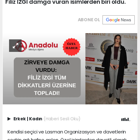
Filiz İZGİ damga vuran isimlerden biri oldu.
ABONE OL
Erkek
|
Kadın
(Haberi Sesli Oku)
Kendisi seçici ve Lasman Organizasyon ve davetlerin
seçkin adı haline gelen, Özel isimlerden davetli olarak