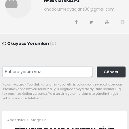
HABER MERKEZİ-2
anadolumedyaajans06@gmail.com
Okuyucu Yorumları
(0)
Gönder
Yorum yazarak Topluluk Kuralları’nı kabul etmiş bulunuyor ve webtvhaber.com
sitesine yaptığınız yorumunuzla ilgili doğrudan veya dolaylı tüm sorumluluğu
tek başınıza üstleniyorsunuz. Yazılan tüm yorumlardan site yönetimi hiçbir
şekilde sorumlu tutulamaz.
Anasayfa
Magazin