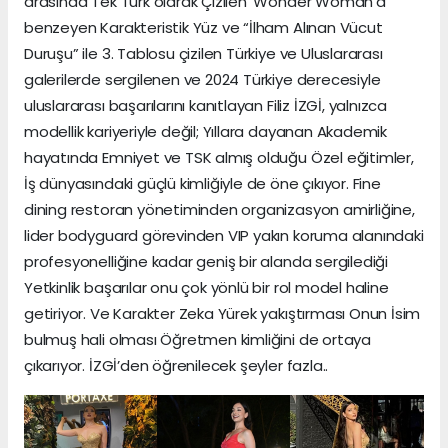
arasında Tek Türk olarak Çizilen ‘Wonder Woman’a
benzeyen Karakteristik Yüz ve “İlham Alınan Vücut
Duruşu” ile 3. Tablosu çizilen Türkiye ve Uluslararası
galerilerde sergilenen ve 2024 Türkiye derecesiyle
uluslararası başarılarını kanıtlayan Filiz İZGİ, yalnızca
modellik kariyeriyle değil; Yıllara dayanan Akademik
hayatında Emniyet ve TSK almış olduğu Özel eğitimler,
İş dünyasındaki güçlü kimliğiyle de öne çıkıyor. Fine
dining restoran yönetiminden organizasyon amirliğine,
lider bodyguard görevinden VIP yakın koruma alanındaki
profesyonelliğine kadar geniş bir alanda sergilediği
Yetkinlik başarılar onu çok yönlü bir rol model haline
getiriyor. Ve Karakter Zeka Yürek yakıştırması Onun İsim
bulmuş hali olması Öğretmen kimliğini de ortaya
çıkarıyor. İZGİ’den öğrenilecek şeyler fazla..