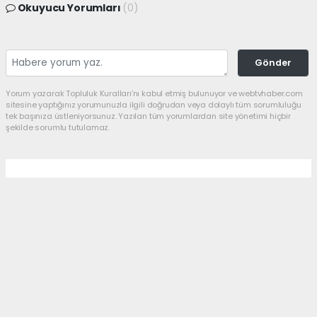
Okuyucu Yorumları
(0)
Gönder
Yorum yazarak Topluluk Kuralları’nı kabul etmiş bulunuyor ve webtvhaber.com
sitesine yaptığınız yorumunuzla ilgili doğrudan veya dolaylı tüm sorumluluğu
tek başınıza üstleniyorsunuz. Yazılan tüm yorumlardan site yönetimi hiçbir
şekilde sorumlu tutulamaz.
Anasayfa
Siyaset
Ekrandan Siyasete: Didem
Türkmen’e Kritik Görev
SIYASET
27.07.2026 - 11:58, Güncelleme: 27.07.2026 - 12:13