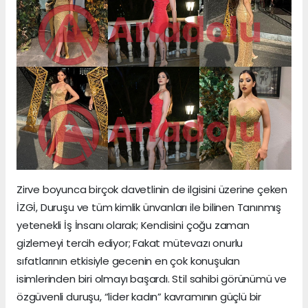
Zirve boyunca birçok davetlinin de ilgisini üzerine çeken
İZGİ, Duruşu ve tüm kimlik ünvanları ile bilinen Tanınmış
yetenekli İş İnsanı olarak; Kendisini çoğu zaman
gizlemeyi tercih ediyor; Fakat mütevazı onurlu
sıfatlarının etkisiyle gecenin en çok konuşulan
isimlerinden biri olmayı başardı. Stil sahibi görünümü ve
özgüvenli duruşu, “lider kadın” kavramının güçlü bir