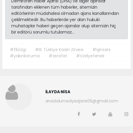
Demirören Haber Ajansı (DHA) ve diğer ajanslar
tarafından eklenen tüm haberler, sitemizin
editörlerinin müdahalesi olmadan ajans kanallarından
çekilmektedir. Bu haberlerde yer alan hukuki
muhataplar haberi geçen ajanslar olup sitemizin hiç
bir editörü sorumlu tutulamaz...
#filizizgi
#III. Türkiye Kadın Zirvesi
#işinsanı
#yakınkoruma
#zerafet
#özelyetenek
İLAYDA NİSA
anadolumedyaajans06@gmail.com