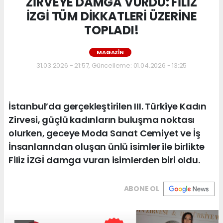
ZİRVEYE DAMGA VURDU: FİLİZ
İZGİ TÜM DİKKATLERİ ÜZERİNE
TOPLADI!
MAGAZIN
31.03.2026 - 21:57, Güncelleme: 01.04.2026 - 13:25
İstanbul’da gerçekleştirilen III. Türkiye Kadın
Zirvesi, güçlü kadınların buluşma noktası
olurken, geceye Moda Sanat Cemiyet ve İş
İnsanlarından oluşan ünlü isimler ile birlikte
Filiz İZGİ damga vuran isimlerden biri oldu.
ABONE OL