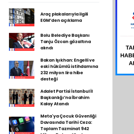
Araç plakalarıyla ilgili
EGM’den açıklama
Bolu Belediye Başkanı
Tanju Özcan gözaltına
alındı
Bakan Işıkhan: Engelli ve
eski hükümlü istihdamına
232 milyon lira hibe
desteği
Adalet Partisi İstanbul İl
Başkanlığı’na İbrahim
Kalay Atandı
Meta'ya Çocuk Güvenliği
Davasında Tarihi Ceza:
Toplam Tazminat 942