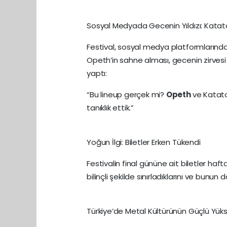
Sosyal Medyada Gecenin Yıldızı: Kata
Festival, sosyal medya platformlarında 
Opeth’in sahne alması, gecenin zirvesi 
yaptı:
“Bu lineup gerçek mi?
Opeth
ve Katato
tanıklık ettik.”
Yoğun İlgi: Biletler Erken Tükendi
Festivalin final gününe ait biletler ha
bilinçli şekilde sınırladıklarını ve bunun
Türkiye’de Metal Kültürünün Güçlü Yükse