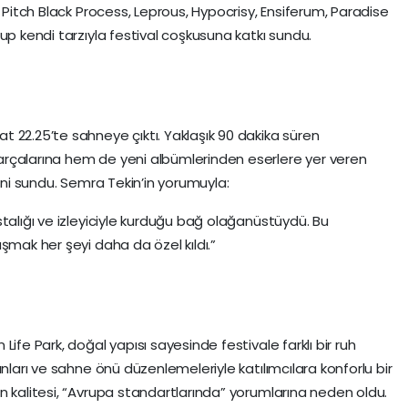
, Pitch Black Process, Leprous, Hypocrisy, Ensiferum, Paradise
up kendi tarzıyla festival coşkusuna katkı sundu.
t 22.25’te sahneye çıktı. Yaklaşık 90 dakika süren
rçalarına hem de yeni albümlerinden eserlere yer veren
leni sundu. Semra Tekin’in yorumuyla:
talığı ve izleyiciyle kurduğu bağ olağanüstüydü. Bu
şmak her şeyi daha da özel kıldı.”
ife Park, doğal yapısı sayesinde festivale farklı bir ruh
anları ve sahne önü düzenlemeleriyle katılımcılara konforlu bir
n kalitesi, “Avrupa standartlarında” yorumlarına neden oldu.