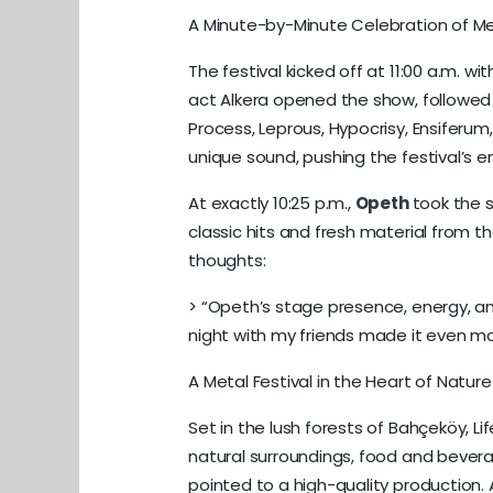
A Minute-by-Minute Celebration of Me
The festival kicked off at 11:00 a.m. 
act Alkera opened the show, followed
Process, Leprous, Hypocrisy, Ensiferum
unique sound, pushing the festival’s e
At exactly 10:25 p.m.,
Opeth
took the s
classic hits and fresh material from t
thoughts:
> “Opeth’s stage presence, energy, and 
night with my friends made it even m
A Metal Festival in the Heart of Nature
Set in the lush forests of Bahçeköy, L
natural surroundings, food and bevera
pointed to a high-quality production