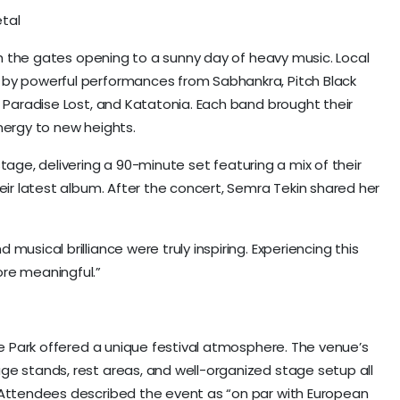
tal
with the gates opening to a sunny day of heavy music. Local
 by powerful performances from Sabhankra, Pitch Black
, Paradise Lost, and Katatonia. Each band brought their
nergy to new heights.
tage, delivering a 90-minute set featuring a mix of their
heir latest album. After the concert, Semra Tekin shared her
musical brilliance were truly inspiring. Experiencing this
ore meaningful.”
ife Park offered a unique festival atmosphere. The venue’s
ge stands, rest areas, and well-organized stage setup all
. Attendees described the event as “on par with European