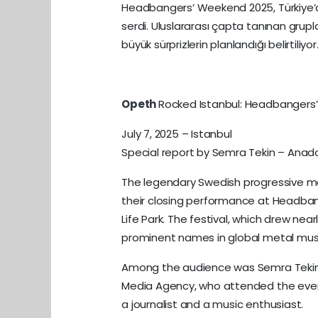
Headbangers’ Weekend 2025, Türkiye’d
serdi. Uluslararası çapta tanınan grup
büyük sürprizlerin planlandığı belirtiliyor
Opeth
Rocked Istanbul: Headbangers’
July 7, 2025 – Istanbul
Special report by Semra Tekin – Ana
The legendary Swedish progressive 
their closing performance at Headbang
Life Park. The festival, which drew n
prominent names in global metal musi
Among the audience was Semra Tekin,
Media Agency, who attended the event
a journalist and a music enthusiast.