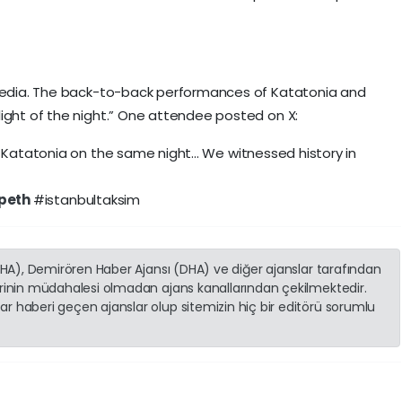
l media. The back-to-back performances of Katatonia and
light of the night.” One attendee posted on X:
Katatonia on the same night... We witnessed history in
peth
#istanbultaksim
(İHA), Demirören Haber Ajansı (DHA) ve diğer ajanslar tarafından
erinin müdahalesi olmadan ajans kanallarından çekilmektedir.
r haberi geçen ajanslar olup sitemizin hiç bir editörü sorumlu