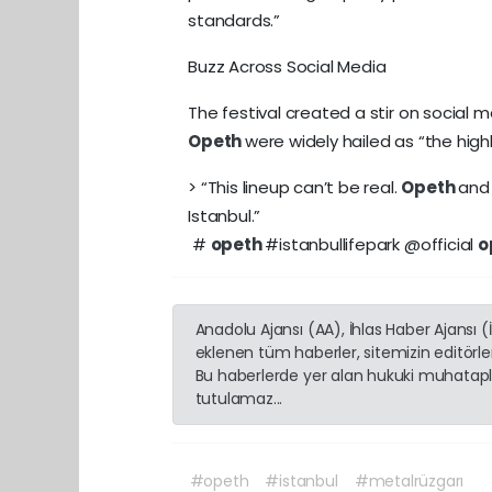
standards.”
Buzz Across Social Media
The festival created a stir on socia
Opeth
were widely hailed as “the high
> “This lineup can’t be real.
Opeth
and 
Istanbul.”
#
opeth
#istanbullifepark @official
o
Anadolu Ajansı (AA), İhlas Haber Ajansı 
eklenen tüm haberler, sitemizin editörl
Bu haberlerde yer alan hukuki muhatapla
tutulamaz...
#opeth
#istanbul
#metalrüzgarı