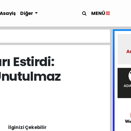
MENÜ
Asayiş
Diğer
ı Estirdi:
Unutulmaz
İlginizi Çekebilir