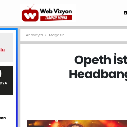
E
Anasayfa
Magazin
Opeth İst
Headbang