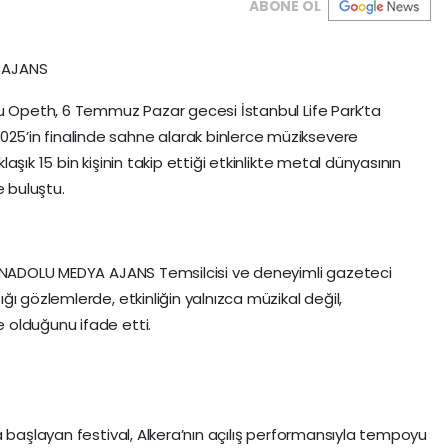
ABONE OL
 AJANS
bu Opeth, 6 Temmuz Pazar gecesi İstanbul Life Park’ta
’in finalinde sahne alarak binlerce müziksevere
şık 15 bin kişinin takip ettiği etkinlikte metal dünyasının
e buluştu.
 ANADOLU MEDYA AJANS Temsilcisi ve deneyimli gazeteci
ı gözlemlerde, etkinliğin yalnızca müzikal değil,
 olduğunu ifade etti.
a başlayan festival, Alkera’nın açılış performansıyla tempoyu