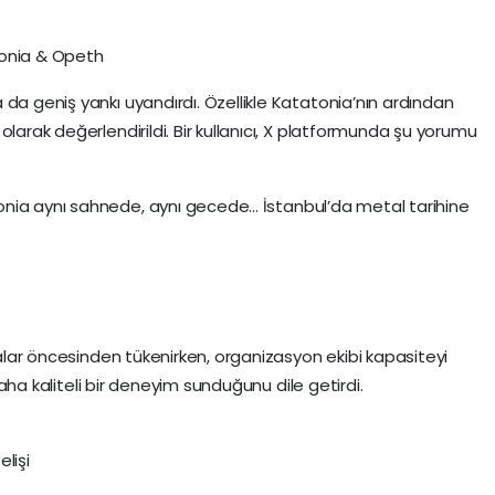
tonia & Opeth
da geniş yankı uyandırdı. Özellikle Katatonia’nın ardından
olarak değerlendirildi. Bir kullanıcı, X platformunda şu yorumu
nia aynı sahnede, aynı gecede... İstanbul’da metal tarihine
ftalar öncesinden tükenirken, organizasyon ekibi kapasiteyi
 daha kaliteli bir deneyim sunduğunu dile getirdi.
lişi