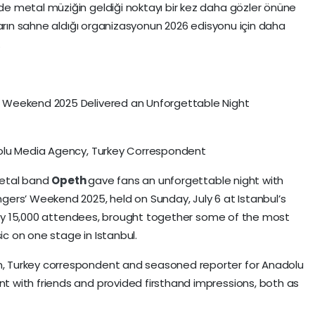
e metal müziğin geldiği noktayı bir kez daha gözler önüne
ların sahne aldığı organizasyonun 2026 edisyonu için daha
.
 Weekend 2025 Delivered an Unforgettable Night
dolu Media Agency, Turkey Correspondent
metal band
Opeth
gave fans an unforgettable night with
ers’ Weekend 2025, held on Sunday, July 6 at Istanbul’s
early 15,000 attendees, brought together some of the most
c on one stage in Istanbul.
 Turkey correspondent and seasoned reporter for Anadolu
 with friends and provided firsthand impressions, both as