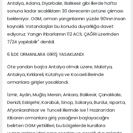
Antalya, Adana, Diyarbakır, Balıkesir gibi illerde hafta
sonuna kadar sıcaklıkların 30 derecenin üstüne çıkması
bekleniyor. OGM, orman yangınlarının yüzde 90’ının insan
kaynaklı. Vatandaşları bu konuda duyarlılığa davet
ediyoruz. Yangın ihbarlarının 112 ACİL ÇAĞRI üzerinden
7/24 yapılabilir" denildi.
6 İLDE ORMANLARA GİRİŞ YASAKLANDI
Öte yandan başta Antalya olmak üzere, Malatya,
Antakya, Kırklareli, Kütahya ve Kocaeli illerinde
ormanlara girişler yasaklandı.
İzmir, Aydın, Muğla, Mersin, Ankara, Balıkesir, Çanakkale,
Denizli, Eskişehir, Karabük, Sinop, Sakarya, Burdur, Isparta,
Afyonkarahisar ve Tunceli illerinde ise 1 Haziran’dan
itibaren ormanlara giriş yasağının başlayacağını
belirten OGM yetkilileri, bu bölgelerde kurallara