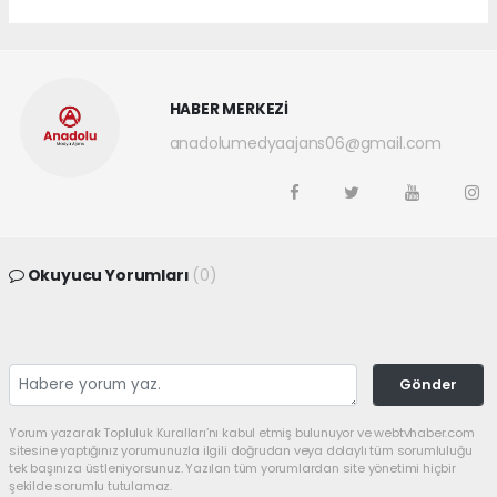
HABER MERKEZİ
anadolumedyaajans06@gmail.com
Okuyucu Yorumları
(0)
Gönder
Yorum yazarak Topluluk Kuralları’nı kabul etmiş bulunuyor ve webtvhaber.com
sitesine yaptığınız yorumunuzla ilgili doğrudan veya dolaylı tüm sorumluluğu
tek başınıza üstleniyorsunuz. Yazılan tüm yorumlardan site yönetimi hiçbir
şekilde sorumlu tutulamaz.