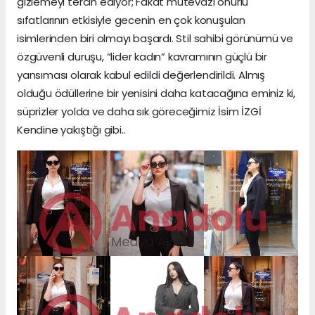
gizlemeyi tercih ediyor; Fakat mütevazı onurlu
sıfatlarının etkisiyle gecenin en çok konuşulan
isimlerinden biri olmayı başardı. Stil sahibi görünümü ve
özgüvenli duruşu, “lider kadın” kavramının güçlü bir
yansıması olarak kabul edildi değerlendirildi. Almış
olduğu ödüllerine bir yenisini daha katacağına eminiz ki,
süprizler yolda ve daha sık göreceğimiz İsim İZGİ
Kendine yakıştığı gibi..