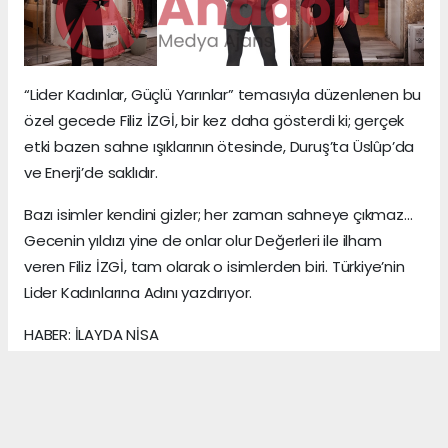
“Lider Kadınlar, Güçlü Yarınlar” temasıyla düzenlenen bu
özel gecede Filiz İZGİ, bir kez daha gösterdi ki; gerçek
etki bazen sahne ışıklarının ötesinde, Duruş’ta Üslûp’da
ve Enerji’de saklıdır.
Bazı isimler kendini gizler; her zaman sahneye çıkmaz…
Gecenin yıldızı yine de onlar olur Değerleri ile ilham
veren Filiz İZGİ, tam olarak o isimlerden biri. Türkiye’nin
Lider Kadınlarına Adını yazdırıyor.
HABER: İLAYDA NİSA
KAYNAK: ANADOLU MEDYA AJANS