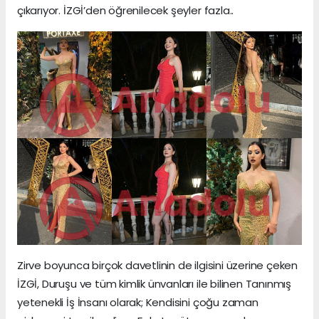
çıkarıyor. İZGİ’den öğrenilecek şeyler fazla..
Zirve boyunca birçok davetlinin de ilgisini üzerine çeken
İZGİ, Duruşu ve tüm kimlik ünvanları ile bilinen Tanınmış
yetenekli İş İnsanı olarak; Kendisini çoğu zaman