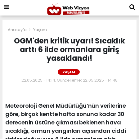
Anasayfa
Yaşam
OGM'den kritik uyarı! Sıcaklık
arttı 6 ilde ormanlara giriş
yasaklandı!
YAŞAM
22.05.2025 - 14:14, Güncelleme: 22.05.2025 - 14:48
Meteoroloji Genel Müdürlüğü’nün verilerine
göre, birçok kentte hafta sonuna kadar 30
derecenin üstüne çıkması beklenen hava
sıcaklığı, orman yangınları açısından ciddi