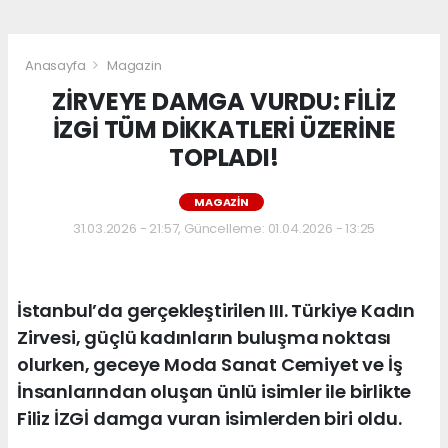
Anasayfa
Magazin
ZİRVEYE DAMGA VURDU: FİLİZ
İZGİ TÜM DİKKATLERİ ÜZERİNE
TOPLADI!
MAGAZIN
31.03.2026 - 21:57, Güncelleme: 01.04.2026 - 13:25
İstanbul’da gerçekleştirilen III. Türkiye Kadın
Zirvesi, güçlü kadınların buluşma noktası
olurken, geceye Moda Sanat Cemiyet ve İş
İnsanlarından oluşan ünlü isimler ile birlikte
Filiz İZGİ damga vuran isimlerden biri oldu.