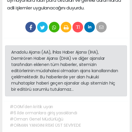
uymayanlara idari para cezaları ve gerekli durumlarda
adli işlemler uygulanacağını duyurdu.
Anadolu Ajansı (AA), İhlas Haber Ajansı (İHA),
Demirören Haber Ajansı (DHA) ve diğer ajanslar
tarafından eklenen tüm haberler, sitemizin
editörlerinin müdahalesi olmadan ajans kanallarından
çekilmektedir. Bu haberlerde yer alan hukuki
muhataplar haberi geçen ajanslar olup sitemizin hiç
bir editörü sorumlu tutulamaz...
#OGM'den kritik uyarı
#6 ilde ormanlara giriş yasaklandı
#Orman Genel Müdürlüğü
#ORMAN YANGINI RİSKİ ÜST SEVİYEDE