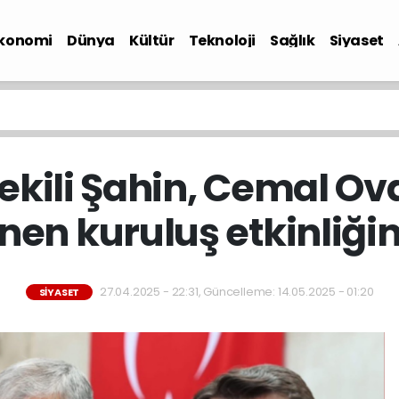
konomi
Dünya
Kültür
Teknoloji
Sağlık
Siyaset
vekili Şahin, Cemal Ov
en kuruluş etkinliğin
27.04.2025 - 22:31, Güncelleme: 14.05.2025 - 01:20
SIYASET