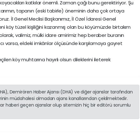
a koyacakları katkılar önemli. Zaman çağı bunu gerektiriyor. Şu
tarımın, tapanın (eski tabirle) öneminin daha çok ortaya
yoruz. İl Genel Meclisi Başkanımız, İl Özel İdaresi Genel
eni köy tüzel kişiliğini kazanmış olan bu köyümüzde birtakım
eri olarak, valimiz, mülki idare amirimiz hep beraber buranın
yacı varsa, eldeki imkânlar ölçüsünde karşılamaya gayret
ilen köy muhtarına hayırlı olsun dileklerini ileterek
(İHA), Demirören Haber Ajansı (DHA) ve diğer ajanslar tarafından
erinin müdahalesi olmadan ajans kanallarından çekilmektedir.
r haberi geçen ajanslar olup sitemizin hiç bir editörü sorumlu