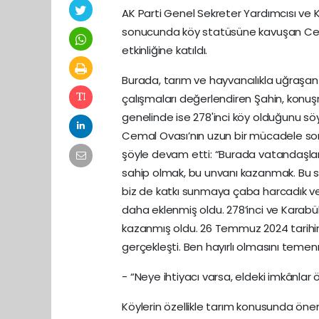
AK Parti Genel Sekreter Yardımcısı ve
sonucunda köy statüsüne kavuşan Cema
etkinliğine katıldı.
Burada, tarım ve hayvancılıkla uğraşan 
çalışmaları değerlendiren Şahin, konuş
genelinde ise 278'inci köy olduğunu söy
Cemal Ovası’nın uzun bir mücadele s
şöyle devam etti: “Burada vatandaşlarım
sahip olmak, bu unvanı kazanmak. Bu sü
biz de katkı sunmaya çaba harcadık v
daha eklenmiş oldu. 278’inci ve Karabük
kazanmış oldu. 26 Temmuz 2024 tarihind
gerçekleşti. Ben hayırlı olmasını temen
- “Neye ihtiyacı varsa, eldeki imkânla
Köylerin özellikle tarım konusunda önem