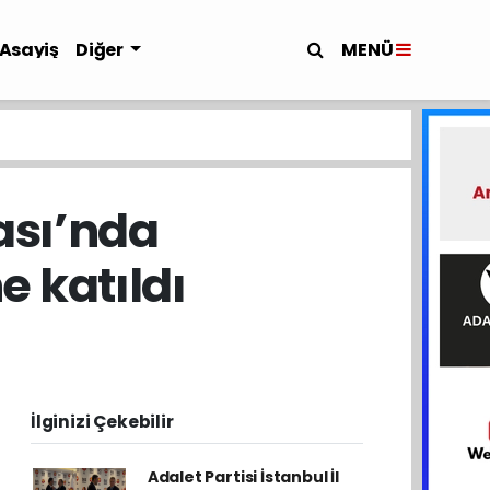
MENÜ
Asayiş
Diğer
ası’nda
e katıldı
İlginizi Çekebilir
Adalet Partisi İstanbul İl