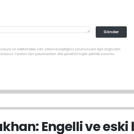
Gönder
ulunuyor ve webtvhaber.com sitesine yaptığınız yorumunuzla ilgili doğrudan
yorsunuz. Yazılan tüm yorumlardan site yönetimi hiçbir şekilde sorumlu
ıkhan: Engelli ve esk