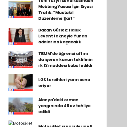
Yeni Yüzyıl Sendikasından
Mobbing Yasası İçin Siyasi
Trafik: “Müstakil
Düzenleme Şart”
Bakan Gürlek: Haluk
Levent tekneyle Yunan
adalarına kaçacaktı
TBMM'de öğrenci affını
da içeren kanun teklifinin
ilk 13 maddesi kabul edildi
LGS tercihleri yarın sona
eriyor
Alanya'daki orman
yangınında 45 ev tahliye
edildi
Motosiklet sürücülerine 8