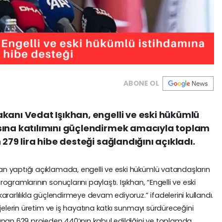
ABONE OL
kanı Vedat Işıkhan, engelli ve eski hükümlü
sına katılımını güçlendirmek amacıyla toplam
 279 lira hibe desteği sağlandığını açıkladı.
n yaptığı açıklamada, engelli ve eski hükümlü vatandaşların
gramlarının sonuçlarını paylaştı. Işıkhan, “Engelli ve eski
rarlılıkla güçlendirmeye devam ediyoruz.” ifadelerini kullandı.
jelerin üretim ve iş hayatına katkı sunmayı sürdüreceğini
ınan 629 projeden 440’ının kabul edildiğini ve toplamda