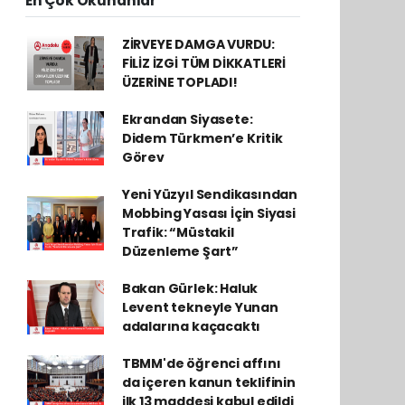
En Çok Okunanlar
ZİRVEYE DAMGA VURDU:
FİLİZ İZGİ TÜM DİKKATLERİ
ÜZERİNE TOPLADI!
Ekrandan Siyasete:
Didem Türkmen’e Kritik
Görev
Yeni Yüzyıl Sendikasından
Mobbing Yasası İçin Siyasi
Trafik: “Müstakil
Düzenleme Şart”
Bakan Gürlek: Haluk
Levent tekneyle Yunan
adalarına kaçacaktı
TBMM'de öğrenci affını
da içeren kanun teklifinin
ilk 13 maddesi kabul edildi