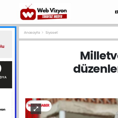
E
Anasayfa
Siyaset
Millet
düzenlen