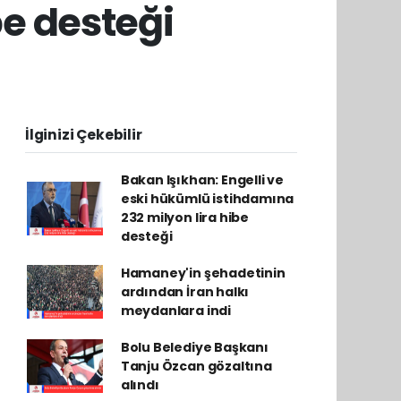
be desteği
İlginizi Çekebilir
Bakan Işıkhan: Engelli ve
eski hükümlü istihdamına
232 milyon lira hibe
desteği
Hamaney'in şehadetinin
ardından İran halkı
meydanlara indi
Bolu Belediye Başkanı
Tanju Özcan gözaltına
alındı