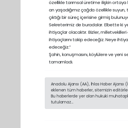
özellikle tarımsal üretime ilişkin ortay
an yaşadığımız çağda özellikle suyun, 
çıktığı bir süreç içerisine girmiş bulunu
Sekreterimiz de buradalar. Elbette ki y
ihtiyaçlar olacaktır. Bizler, milletvekill
ihtiyaçlarını takip edeceğiz. Neye ihti
edeceğiz.”
Şahin, konuşmasını, köylülere ve yeni seç
tamamladı.
Anadolu Ajansı (AA), İhlas Haber Ajansı 
eklenen tüm haberler, sitemizin editörl
Bu haberlerde yer alan hukuki muhatapla
tutulamaz...