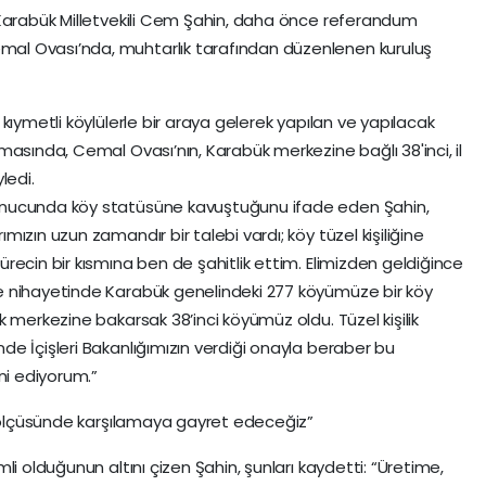
 Karabük Milletvekili Cem Şahin, daha önce referandum
l Ovası’nda, muhtarlık tarafından düzenlenen kuruluş
kıymetli köylülerle bir araya gelerek yapılan ve yapılacak
masında, Cemal Ovası’nın, Karabük merkezine bağlı 38'inci, il
ledi.
onucunda köy statüsüne kavuştuğunu ifade eden Şahin,
ızın uzun zamandır bir talebi vardı; köy tüzel kişiliğine
recin bir kısmına ben de şahitlik ettim. Elimizden geldiğince
e nihayetinde Karabük genelindeki 277 köyümüze bir köy
 merkezine bakarsak 38’inci köyümüz oldu. Tüzel kişilik
e İçişleri Bakanlığımızın verdiği onayla beraber bu
ni ediyorum.”
r ölçüsünde karşılamaya gayret edeceğiz”
li olduğunun altını çizen Şahin, şunları kaydetti: “Üretime,