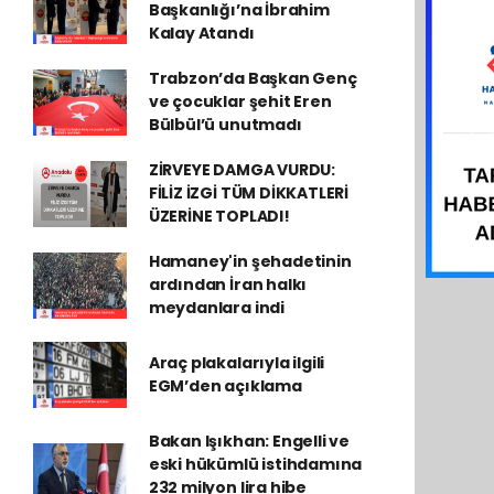
Başkanlığı’na İbrahim
Kalay Atandı
Trabzon’da Başkan Genç
ve çocuklar şehit Eren
Bülbül’ü unutmadı
ZİRVEYE DAMGA VURDU:
FİLİZ İZGİ TÜM DİKKATLERİ
ÜZERİNE TOPLADI!
Hamaney'in şehadetinin
ardından İran halkı
meydanlara indi
Araç plakalarıyla ilgili
EGM’den açıklama
Bakan Işıkhan: Engelli ve
eski hükümlü istihdamına
232 milyon lira hibe