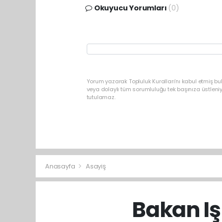
Okuyucu Yorumları
(0)
Yorum yazarak Topluluk Kuralları’nı kabul etmiş b
veya dolaylı tüm sorumluluğu tek başınıza üstleni
tutulamaz.
Anasayfa
Asayiş
Bakan Iş