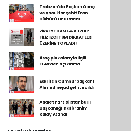
Trabzon’da Başkan Genç
ve çocuklar şehit Eren
Bülbül’ü unutmadı
ZİRVEYE DAMGA VURDU:
FİLİZ İZGİ TÜM DİKKATLERİ
ÜZERİNE TOPLADI!
Araç plakalarıyla ilgili
EGM’den açıklama
Eski İran Cumhurbaşkanı
Ahmedinejad şehit edildi
Adalet Partisi İstanbul İl
Başkanlığı’na İbrahim
Kalay Atandı