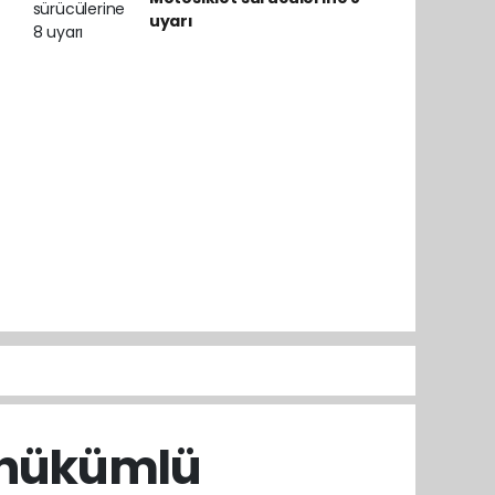
uyarı
i hükümlü