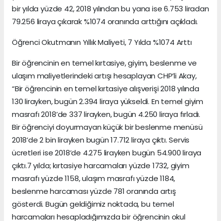
bir yılda yüzde 42, 2018 yılından bu yana ise 6.753 liradan
79.256 liraya çıkarak %1074 oranında arttığını açıkladı.
Öğrenci Okutmanın Yıllık Maliyeti, 7 Yılda %1074 Arttı
Bir öğrencinin en temel kırtasiye, giyim, beslenme ve
ulaşım maliyetlerindeki artışı hesaplayan CHP’li Akay,
“Bir öğrencinin en temel kırtasiye alışverişi 2018 yılında
130 lirayken, bugün 2.394 liraya yükseldi. En temel giyim
masrafı 2018’de 337 lirayken, bugün 4.250 liraya fırladı.
Bir öğrenciyi doyurmayan küçük bir beslenme menüsü
2018’de 2 bin lirayken bugün 17.712 liraya çıktı. Servis
ücretleri ise 2018’de 4.275 lirayken bugün 54.900 liraya
çıktı.7 yılda; kırtasiye harcamaları yüzde 1732, giyim
masrafı yüzde 1158, ulaşım masrafı yüzde 1184,
beslenme harcaması yüzde 781 oranında artış
gösterdi. Bugün geldiğimiz noktada, bu temel
harcamaları hesapladığımızda bir öğrencinin okul