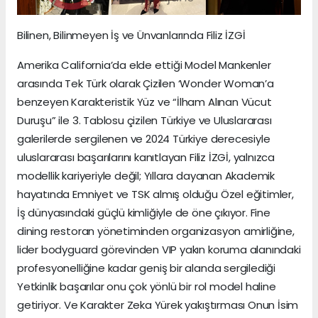
Bilinen, Bilinmeyen İş ve Ünvanlarında Filiz İZGİ
Amerika California’da elde ettiği Model Mankenler
arasında Tek Türk olarak Çizilen ‘Wonder Woman’a
benzeyen Karakteristik Yüz ve “İlham Alınan Vücut
Duruşu” ile 3. Tablosu çizilen Türkiye ve Uluslararası
galerilerde sergilenen ve 2024 Türkiye derecesiyle
uluslararası başarılarını kanıtlayan Filiz İZGİ, yalnızca
modellik kariyeriyle değil; Yıllara dayanan Akademik
hayatında Emniyet ve TSK almış olduğu Özel eğitimler,
İş dünyasındaki güçlü kimliğiyle de öne çıkıyor. Fine
dining restoran yönetiminden organizasyon amirliğine,
lider bodyguard görevinden VIP yakın koruma alanındaki
profesyonelliğine kadar geniş bir alanda sergilediği
Yetkinlik başarılar onu çok yönlü bir rol model haline
getiriyor. Ve Karakter Zeka Yürek yakıştırması Onun İsim