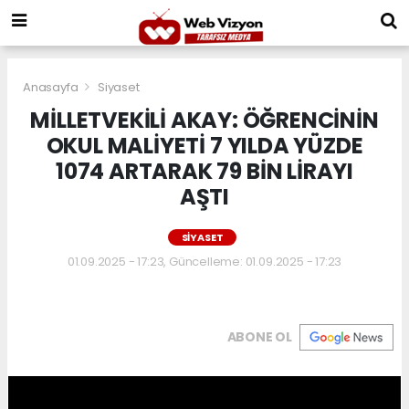
Anasayfa
Siyaset
MİLLETVEKİLİ AKAY: ÖĞRENCİNİN
OKUL MALİYETİ 7 YILDA YÜZDE
1074 ARTARAK 79 BİN LİRAYI
AŞTI
SIYASET
01.09.2025 - 17:23, Güncelleme: 01.09.2025 - 17:23
ABONE OL