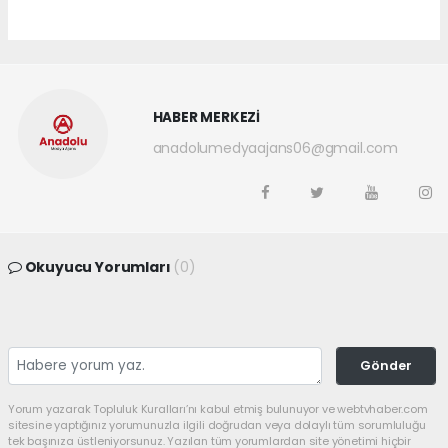
HABER MERKEZİ
anadolumedyaajans06@gmail.com
Okuyucu Yorumları
(0)
Gönder
Yorum yazarak Topluluk Kuralları’nı kabul etmiş bulunuyor ve webtvhaber.com
sitesine yaptığınız yorumunuzla ilgili doğrudan veya dolaylı tüm sorumluluğu
tek başınıza üstleniyorsunuz. Yazılan tüm yorumlardan site yönetimi hiçbir