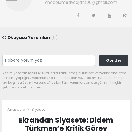
anadolumedyaajans06@gmail.com
Okuyucu Yorumları
(0)
Gönder
Yorum yazarak Topluluk Kuralları’nı kabul etmiş bulunuyor ve webtvhaber.com
sitesine yaptığınız yorumunuzla ilgili doğrudan veya dolaylı tüm sorumluluğu
tek başınıza üstleniyorsunuz. Yazılan tüm yorumlardan site yönetimi hiçbir
şekilde sorumlu tutulamaz.
Anasayfa
Siyaset
Ekrandan Siyasete: Didem
Türkmen’e Kritik Görev