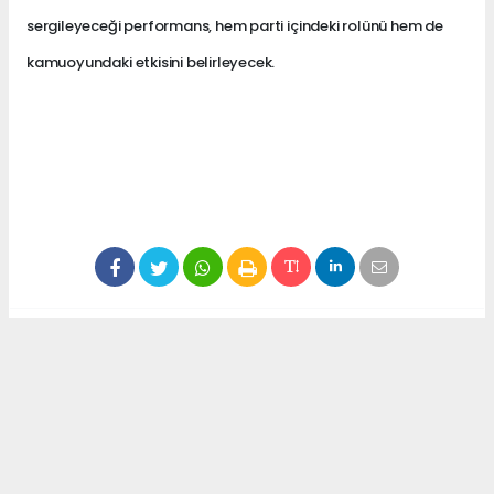
sergileyeceği performans, hem parti içindeki rolünü hem de
kamuoyundaki etkisini belirleyecek.
Anadolu Ajansı (AA), İhlas Haber Ajansı (İHA),
Demirören Haber Ajansı (DHA) ve diğer ajanslar
tarafından eklenen tüm haberler, sitemizin
editörlerinin müdahalesi olmadan ajans kanallarından
çekilmektedir. Bu haberlerde yer alan hukuki
muhataplar haberi geçen ajanslar olup sitemizin hiç