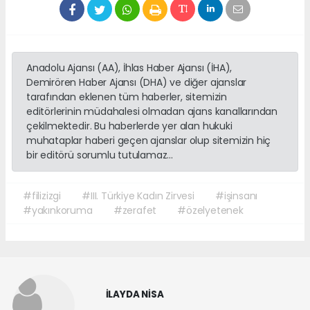
Anadolu Ajansı (AA), İhlas Haber Ajansı (İHA),
Demirören Haber Ajansı (DHA) ve diğer ajanslar
tarafından eklenen tüm haberler, sitemizin
editörlerinin müdahalesi olmadan ajans kanallarından
çekilmektedir. Bu haberlerde yer alan hukuki
muhataplar haberi geçen ajanslar olup sitemizin hiç
bir editörü sorumlu tutulamaz...
#filizizgi
#III. Türkiye Kadın Zirvesi
#işinsanı
#yakınkoruma
#zerafet
#özelyetenek
İLAYDA NİSA