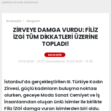
şekilde sorumlu tutulamaz.
Anasayfa
Magazin
ZİRVEYE DAMGA VURDU: FİLİZ
İZGİ TÜM DİKKATLERİ ÜZERİNE
TOPLADI!
MAGAZIN
31.03.2026 - 21:57, Güncelleme: 01.04.2026 - 13:25
İstanbul’da gerçekleştirilen III. Türkiye Kadın
Zirvesi, güçlü kadınların buluşma noktası
olurken, geceye Moda Sanat Cemiyet ve İş
İnsanlarından oluşan ünlü isimler ile birlikte
Filiz İZGİ damga vuran isimlerden biri oldu.