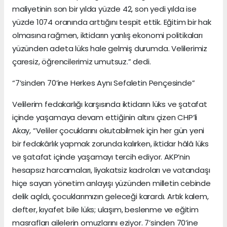
maliyetinin son bir yılda yüzde 42, son yedi yılda ise
yüzde 1074 oranında arttığını tespit ettik. Eğitim bir hak
olmasına rağmen, iktidarın yanlış ekonomi politikaları
yüzünden adeta lüks hale gelmiş durumda. Velilerimiz
çaresiz, öğrencilerimiz umutsuz.” dedi.
“7’sinden 70’ine Herkes Aynı Sefaletin Pençesinde”
Velilerim fedakarlığı karşısında iktidarın lüks ve şatafat
içinde yaşamaya devam ettiğinin altını çizen CHP’li
Akay, “Veliler çocuklarını okutabilmek için her gün yeni
bir fedakârlık yapmak zorunda kalırken, iktidar hâlâ lüks
ve şatafat içinde yaşamayı tercih ediyor. AKP’nin
hesapsız harcamaları, liyakatsiz kadroları ve vatandaşı
hiçe sayan yönetim anlayışı yüzünden milletin cebinde
delik açıldı, çocuklarımızın geleceği karardı. Artık kalem,
defter, kıyafet bile lüks; ulaşım, beslenme ve eğitim
masrafları ailelerin omuzlarını eziyor. 7’sinden 70’ine