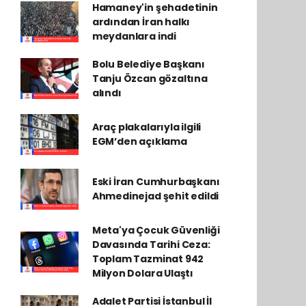
Hamaney'in şehadetinin
ardından İran halkı
meydanlara indi
Bolu Belediye Başkanı
Tanju Özcan gözaltına
alındı
Araç plakalarıyla ilgili
EGM’den açıklama
Eski İran Cumhurbaşkanı
Ahmedinejad şehit edildi
Meta'ya Çocuk Güvenliği
Davasında Tarihi Ceza:
Toplam Tazminat 942
Milyon Dolara Ulaştı
Adalet Partisi İstanbul İl