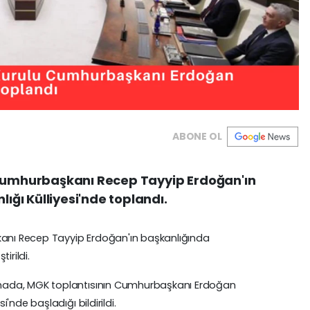
ABONE OL
 Cumhurbaşkanı Recep Tayyip Erdoğan'ın
ğı Külliyesi'nde toplandı.
kanı Recep Tayyip Erdoğan'ın başkanlığında
irildi.
mada, MGK toplantısının Cumhurbaşkanı Erdoğan
nde başladığı bildirildi.