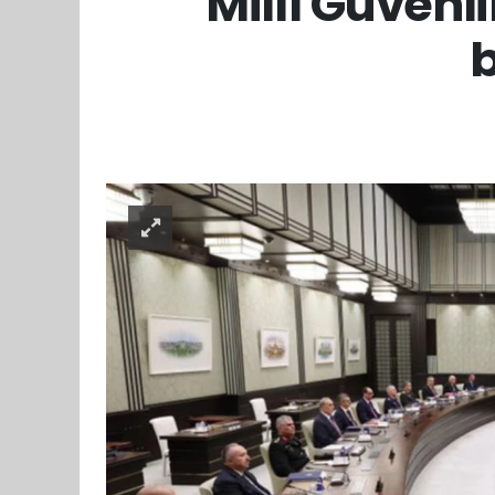
Millî Güven
b