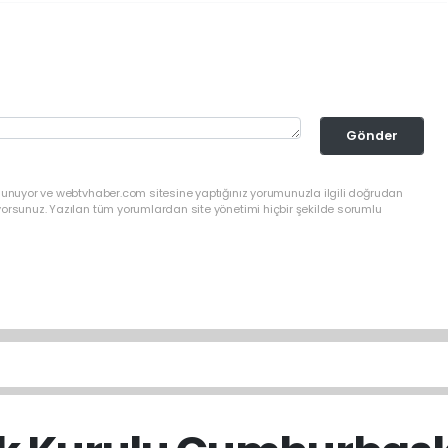
Gönder
ulunuyor ve webtvhaber.com sitesine yaptığınız yorumunuzla ilgili doğrudan
yorsunuz. Yazılan tüm yorumlardan site yönetimi hiçbir şekilde sorumlu