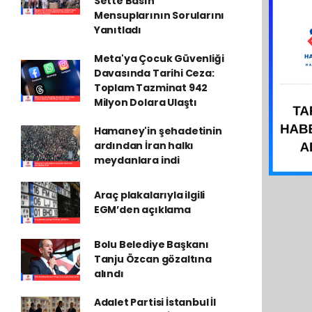
Sette Basın
Mensuplarının Sorularını
Yanıtladı
Meta'ya Çocuk Güvenliği
Davasında Tarihi Ceza:
Toplam Tazminat 942
Milyon Dolara Ulaştı
Hamaney'in şehadetinin
ardından İran halkı
meydanlara indi
Araç plakalarıyla ilgili
EGM’den açıklama
Bolu Belediye Başkanı
Tanju Özcan gözaltına
alındı
Adalet Partisi İstanbul İl