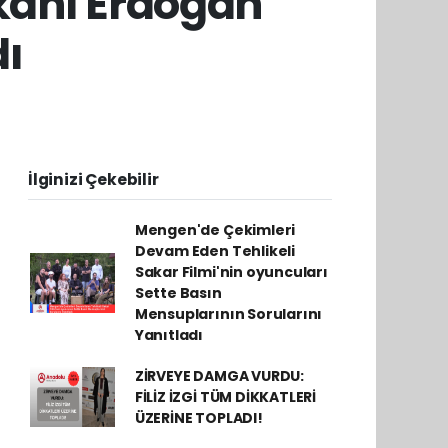
kanı Erdoğan
dı
İlginizi Çekebilir
Mengen'de Çekimleri
Devam Eden Tehlikeli
Sakar Filmi'nin oyuncuları
Sette Basın
Mensuplarının Sorularını
Yanıtladı
ZİRVEYE DAMGA VURDU:
FİLİZ İZGİ TÜM DİKKATLERİ
ÜZERİNE TOPLADI!