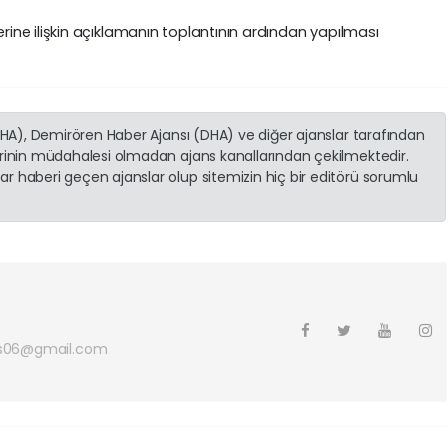
ne ilişkin açıklamanın toplantının ardından yapılması
(İHA), Demirören Haber Ajansı (DHA) ve diğer ajanslar tarafından
erinin müdahalesi olmadan ajans kanallarından çekilmektedir.
r haberi geçen ajanslar olup sitemizin hiç bir editörü sorumlu
s06@gmail.com