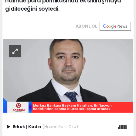
halinde para politikasında ek sıkılaşmaya
gidileceğini söyledi.
ABONE OL
Erkek
|
Kadın
(Haberi Sesli Oku)