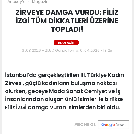
Anasayfa
Magazin
ZİRVEYE DAMGA VURDU: FİLİZ
İZGİ TÜM DİKKATLERİ ÜZERİNE
TOPLADI!
MAGAZIN
31.03.2026 - 21:57, Güncelleme: 01.04.2026 - 13:25
İstanbul’da gerçekleştirilen III. Türkiye Kadın
Zirvesi, güçlü kadınların buluşma noktası
olurken, geceye Moda Sanat Cemiyet ve İş
İnsanlarından oluşan ünlü isimler ile birlikte
Filiz İZGİ damga vuran isimlerden biri oldu.
ABONE OL