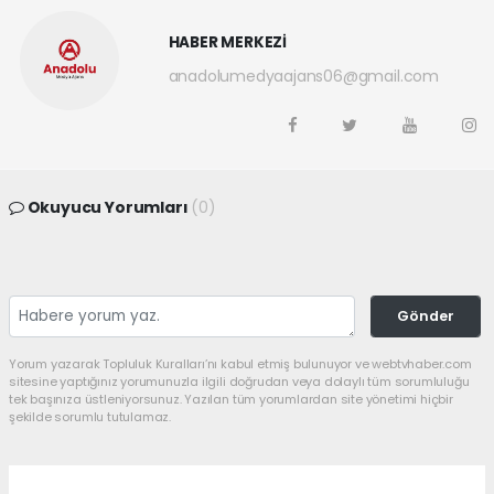
HABER MERKEZİ
anadolumedyaajans06@gmail.com
Okuyucu Yorumları
(0)
Gönder
Yorum yazarak Topluluk Kuralları’nı kabul etmiş bulunuyor ve webtvhaber.com
sitesine yaptığınız yorumunuzla ilgili doğrudan veya dolaylı tüm sorumluluğu
tek başınıza üstleniyorsunuz. Yazılan tüm yorumlardan site yönetimi hiçbir
şekilde sorumlu tutulamaz.