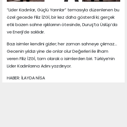
“Lider Kadınlar, Güçlü Yarınlar” temasıyla düzenlenen bu
özel gecede Filiz İZGİ, bir kez daha gösterdi ki; gerçek
etki bazen sahne ışıklarının ötesinde, Duruş’ta Üslûp’da
ve Enerji’de saklıdır.
Bazı isimler kendini gizler; her zaman sahneye çıkmaz…
Gecenin yıldızı yine de onlar olur Değerleri ile ilham
veren Filiz İZGİ, tam olarak o isimlerden biri. Türkiye’nin
Lider Kadınlarına Adını yazdırıyor.
HABER: İLAYDA NİSA
KAYNAK: ANADOLU MEDYA AJANS