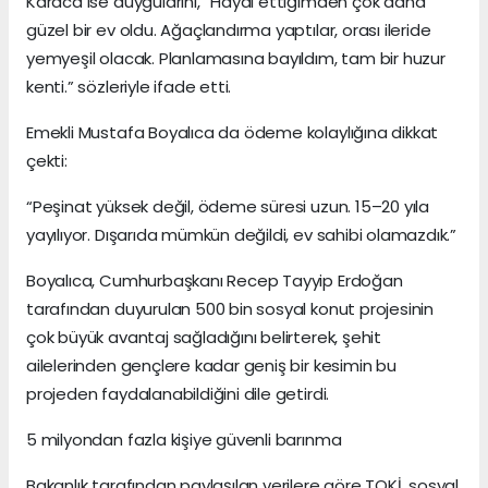
Karaca ise duygularını, “Hayal ettiğimden çok daha
güzel bir ev oldu. Ağaçlandırma yaptılar, orası ileride
yemyeşil olacak. Planlamasına bayıldım, tam bir huzur
kenti.” sözleriyle ifade etti.
Emekli Mustafa Boyalıca da ödeme kolaylığına dikkat
çekti:
“Peşinat yüksek değil, ödeme süresi uzun. 15–20 yıla
yayılıyor. Dışarıda mümkün değildi, ev sahibi olamazdık.”
Boyalıca, Cumhurbaşkanı Recep Tayyip Erdoğan
tarafından duyurulan 500 bin sosyal konut projesinin
çok büyük avantaj sağladığını belirterek, şehit
ailelerinden gençlere kadar geniş bir kesimin bu
projeden faydalanabildiğini dile getirdi.
5 milyondan fazla kişiye güvenli barınma
Bakanlık tarafından paylaşılan verilere göre TOKİ, sosyal