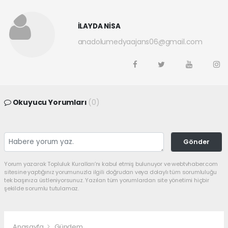
İLAYDA NİSA
anadolumedyaajans06@gmail.com
Okuyucu Yorumları
(0)
Gönder
Yorum yazarak Topluluk Kuralları’nı kabul etmiş bulunuyor ve webtvhaber.com
sitesine yaptığınız yorumunuzla ilgili doğrudan veya dolaylı tüm sorumluluğu
tek başınıza üstleniyorsunuz. Yazılan tüm yorumlardan site yönetimi hiçbir
şekilde sorumlu tutulamaz.
Anasayfa
Gündem