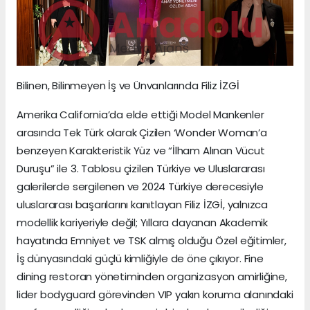
Bilinen, Bilinmeyen İş ve Ünvanlarında Filiz İZGİ
Amerika California’da elde ettiği Model Mankenler
arasında Tek Türk olarak Çizilen ‘Wonder Woman’a
benzeyen Karakteristik Yüz ve “İlham Alınan Vücut
Duruşu” ile 3. Tablosu çizilen Türkiye ve Uluslararası
galerilerde sergilenen ve 2024 Türkiye derecesiyle
uluslararası başarılarını kanıtlayan Filiz İZGİ, yalnızca
modellik kariyeriyle değil; Yıllara dayanan Akademik
hayatında Emniyet ve TSK almış olduğu Özel eğitimler,
İş dünyasındaki güçlü kimliğiyle de öne çıkıyor. Fine
dining restoran yönetiminden organizasyon amirliğine,
lider bodyguard görevinden VIP yakın koruma alanındaki