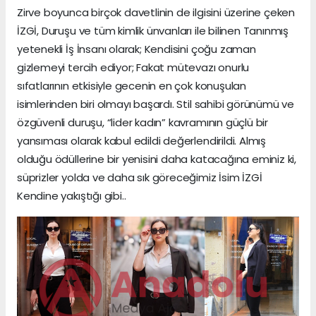
Zirve boyunca birçok davetlinin de ilgisini üzerine çeken
İZGİ, Duruşu ve tüm kimlik ünvanları ile bilinen Tanınmış
yetenekli İş İnsanı olarak; Kendisini çoğu zaman
gizlemeyi tercih ediyor; Fakat mütevazı onurlu
sıfatlarının etkisiyle gecenin en çok konuşulan
isimlerinden biri olmayı başardı. Stil sahibi görünümü ve
özgüvenli duruşu, “lider kadın” kavramının güçlü bir
yansıması olarak kabul edildi değerlendirildi. Almış
olduğu ödüllerine bir yenisini daha katacağına eminiz ki,
süprizler yolda ve daha sık göreceğimiz İsim İZGİ
Kendine yakıştığı gibi..