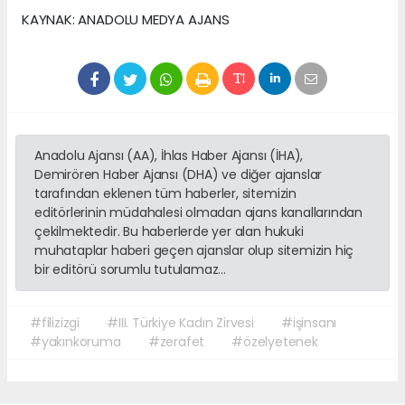
KAYNAK: ANADOLU MEDYA AJANS
Anadolu Ajansı (AA), İhlas Haber Ajansı (İHA),
Demirören Haber Ajansı (DHA) ve diğer ajanslar
tarafından eklenen tüm haberler, sitemizin
editörlerinin müdahalesi olmadan ajans kanallarından
çekilmektedir. Bu haberlerde yer alan hukuki
muhataplar haberi geçen ajanslar olup sitemizin hiç
bir editörü sorumlu tutulamaz...
#filizizgi
#III. Türkiye Kadın Zirvesi
#işinsanı
#yakınkoruma
#zerafet
#özelyetenek