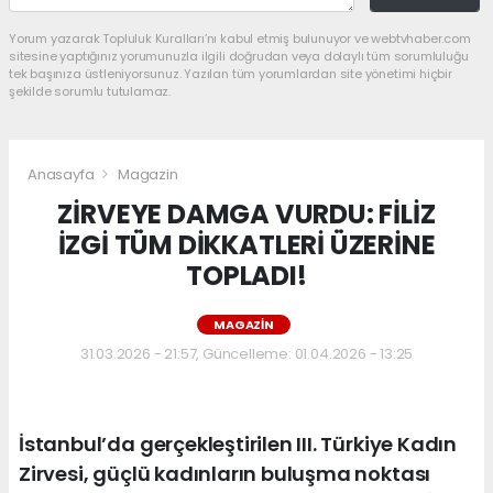
Yorum yazarak Topluluk Kuralları’nı kabul etmiş bulunuyor ve webtvhaber.com
sitesine yaptığınız yorumunuzla ilgili doğrudan veya dolaylı tüm sorumluluğu
tek başınıza üstleniyorsunuz. Yazılan tüm yorumlardan site yönetimi hiçbir
şekilde sorumlu tutulamaz.
Anasayfa
Magazin
ZİRVEYE DAMGA VURDU: FİLİZ
İZGİ TÜM DİKKATLERİ ÜZERİNE
TOPLADI!
MAGAZIN
31.03.2026 - 21:57, Güncelleme: 01.04.2026 - 13:25
İstanbul’da gerçekleştirilen III. Türkiye Kadın
Zirvesi, güçlü kadınların buluşma noktası