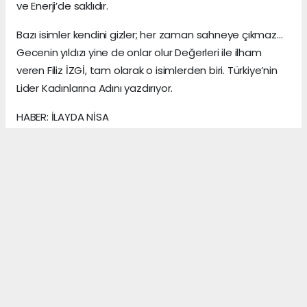
ve Enerji’de saklıdır.
Bazı isimler kendini gizler; her zaman sahneye çıkmaz…
Gecenin yıldızı yine de onlar olur Değerleri ile ilham
veren Filiz İZGİ, tam olarak o isimlerden biri. Türkiye’nin
Lider Kadınlarına Adını yazdırıyor.
HABER: İLAYDA NİSA
KAYNAK: ANADOLU MEDYA AJANS
Anadolu Ajansı (AA), İhlas Haber Ajansı (İHA),
Demirören Haber Ajansı (DHA) ve diğer ajanslar
tarafından eklenen tüm haberler, sitemizin
editörlerinin müdahalesi olmadan ajans kanallarından
çekilmektedir. Bu haberlerde yer alan hukuki