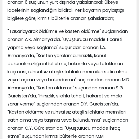
aranan 6 suçlunun yurt dışında yakalanarak ülkeye
iadelerinin sağlandığını bildirdi. Yerlikaya’nın paylaştığı
bilgilere göre, kırmızı bültenle aranan şahıslardan;
"Tasarlayarak öldürme ve kasten öldürme" suçlarından
aranan A.K. Almanya’da, "Uyuşturucu madde ticareti
yapma veya sağlama" suçundan aranan İ.A.
Almanya’da, "Kasten yaralama, hırsızlık, konut
dokunulmazlığını ihlal etme, hükümlü veya tutuklunun
kaçması, ruhsatsız ateşli silahlarla mermileri satın alma
veya taşıma veya bulundurma" suçlarından aranan M.D.
Almanya’da, "Kasten öldürme" suçundan aranan S.G.
Gürcistan’da, "Hırsızlık, silahla tehdit, hakaret ve mala
zarar verme" suçlarından aranan D.Y. Gürcistan’da,
"Kasten öldürme ve ruhsatsız ateşli silahlarla mermileri
satın alma veya taşıma veya bulundurma" suçlarından
aranan Ö.Y. Gürcistan’da, "Uyuşturucu madde ihraç
etme" suçundan kırmızı bültenle aranan M.M.