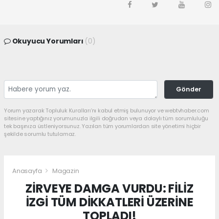
Okuyucu Yorumları
(0)
Gönder
Yorum yazarak Topluluk Kuralları’nı kabul etmiş bulunuyor ve webtvhaber.com
sitesine yaptığınız yorumunuzla ilgili doğrudan veya dolaylı tüm sorumluluğu
tek başınıza üstleniyorsunuz. Yazılan tüm yorumlardan site yönetimi hiçbir
şekilde sorumlu tutulamaz.
Anasayfa
Magazin
ZİRVEYE DAMGA VURDU: FİLİZ
İZGİ TÜM DİKKATLERİ ÜZERİNE
TOPLADI!