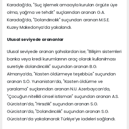
Karadağ’da, "Suç işlemek amacıyla kurulan örgüte üye
olma, yağma ve tehdit" suçlarından aranan G.A.
Karadağ’da, "Dolandırıcılık" suçundan aranan M.S.E.
Kuzey Makedonya’da yakalandı.
Ulusal seviyede arananlar
Ulusal seviyede aranan şahıslardan ise; "Bilişim sistemleri
banka veya kredi kurumlarının araç olarak kullanılması
suretiyle dolandırıcılık" suçundan aranan B.G.
Almanya’da, "Kasten öldürmeye teşebbüs" suçundan
aranan S.Ö. Yunanistan’da, "Kasten öldürme ve
yaralama" suçlarından aranan N.U. Azerbaycan’da,
"Çocuğun nitelikli cinsel istismarı" suçundan aranan A.S.
Gürcistan’da, "Hırsızlık" suçundan aranan S.G.
Gürcistan’da, "Dolandırıcılık" suçundan aranan S.G.
Gürcistan’da yakalanarak Türkiye’ye iadeleri sağlandı.