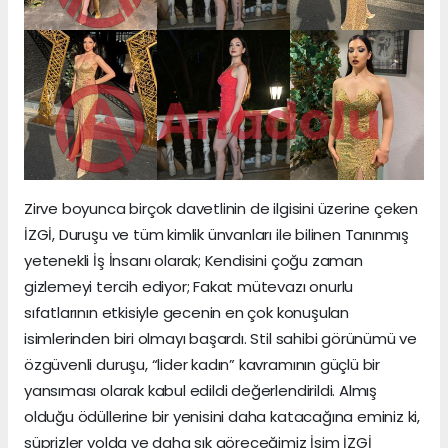
Zirve boyunca birçok davetlinin de ilgisini üzerine çeken
İZGİ, Duruşu ve tüm kimlik ünvanları ile bilinen Tanınmış
yetenekli İş İnsanı olarak; Kendisini çoğu zaman
gizlemeyi tercih ediyor; Fakat mütevazı onurlu
sıfatlarının etkisiyle gecenin en çok konuşulan
isimlerinden biri olmayı başardı. Stil sahibi görünümü ve
özgüvenli duruşu, “lider kadın” kavramının güçlü bir
yansıması olarak kabul edildi değerlendirildi. Almış
olduğu ödüllerine bir yenisini daha katacağına eminiz ki,
süprizler yolda ve daha sık göreceğimiz İsim İZGİ