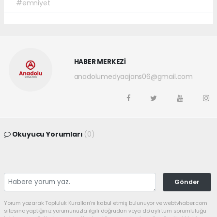
#emniyet
HABER MERKEZİ
anadolumedyaajans06@gmail.com
Okuyucu Yorumları
(0)
Gönder
Yorum yazarak Topluluk Kuralları’nı kabul etmiş bulunuyor ve webtvhaber.com
sitesine yaptığınız yorumunuzla ilgili doğrudan veya dolaylı tüm sorumluluğu