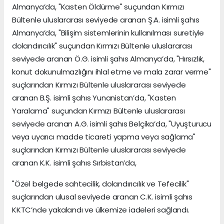
Almanya’da, "Kasten Öldürme" suçundan Kırmızı
Bültenle uluslararası seviyede aranan Ş.A. isimli şahıs
Almanya’da, "Bilişim sistemlerinin kullanılması suretiyle
dolandırıcılık" suçundan Kırmızı Bültenle uluslararası
seviyede aranan Ö.G. isimli şahıs Almanya’da, "Hırsızlık,
konut dokunulmazlığını ihlal etme ve mala zarar verme"
suçlarından Kırmızı Bültenle uluslararası seviyede
aranan B.Ş. isimli şahıs Yunanistan’da, "Kasten
Yaralama" suçundan Kırmızı Bültenle uluslararası
seviyede aranan A.G. isimli şahıs Belçika’da, "Uyuşturucu
veya uyarıcı madde ticareti yapma veya sağlama"
suçlarından Kırmızı Bültenle uluslararası seviyede
aranan K.K. isimli şahıs Sırbistan’da,
"Özel belgede sahtecilik, dolandırıcılık ve Tefecilik"
suçlarından ulusal seviyede aranan C.K. isimli şahıs
KKTC’nde yakalandı ve ülkemize iadeleri sağlandı.