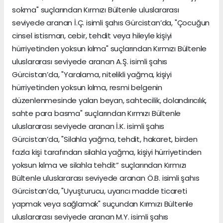
sokma" suçlarından Kırmızı Bültenle uluslararası
seviyede aranan İ.Ç. isimli şahıs Gürcistan’da, "Çocuğun
cinsel istismarı, cebir, tehdit veya hileyle kişiyi
hürriyetinden yoksun kılma" suçlarından Kırmızı Bültenle
uluslararası seviyede aranan A.Ş. isimli şahıs
Gürcistan’da, "Yaralama, nitelikli yağma, kişiyi
hürriyetinden yoksun kılma, resmi belgenin
düzenlenmesinde yalan beyan, sahtecilik, dolandırıcılık,
sahte para basma" suçlarından Kırmızı Bültenle
uluslararası seviyede aranan İ.K. isimli şahıs
Gürcistan’da, "Silahla yağma, tehdit, hakaret, birden
fazla kişi tarafından silahla yağma, kişiyi hürriyetinden
yoksun kılma ve silahla tehdit” suçlarından Kırmızı
Bültenle uluslararası seviyede aranan Ö.B. isimli şahıs
Gürcistan’da, "Uyuşturucu, uyarıcı madde ticareti
yapmak veya sağlamak" suçundan Kırmızı Bültenle
uluslararası seviyede aranan M.Y. isimli şahıs