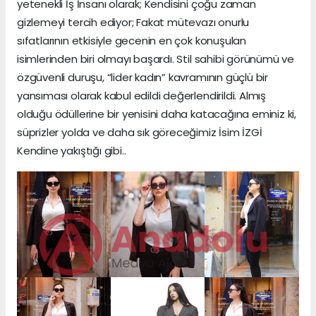
yetenekli İş İnsanı olarak; Kendisini çoğu zaman
gizlemeyi tercih ediyor; Fakat mütevazı onurlu
sıfatlarının etkisiyle gecenin en çok konuşulan
isimlerinden biri olmayı başardı. Stil sahibi görünümü ve
özgüvenli duruşu, “lider kadın” kavramının güçlü bir
yansıması olarak kabul edildi değerlendirildi. Almış
olduğu ödüllerine bir yenisini daha katacağına eminiz ki,
süprizler yolda ve daha sık göreceğimiz İsim İZGİ
Kendine yakıştığı gibi..