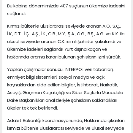
Bu kabine dönemimizde 407 suçlunun ülkemize iadesini
sağlandı.
Kırmızı bültenle uluslararası seviyede aranan A.Ö., S.Ç.,
İ.K., D.T., İ.Ç., A.Ş., İ.K., Ö.B., M.Y., Ş.A., Ö.G., B.Ş., A.G. ve K.K. ile
ulusal seviyede aranan C.K. isimli şahıslar yakalandı ve
ülkemize iadeleri sağlandı! Yurt dışına kaçan ve
haklarında arama kararı bulunan şahısların izini sürdük.
Yapılan çalışmalar sonucu; INTERPOL veri tabanları,
emniyet bilgi sistemleri, sosyal medya ve açık
kaynaklardan elde edilen bilgiler, İstihbarat, Narkotik,
Asayiş, Göçmen Kaçakçılığı ve Siber Suçlarla Mücadele
Daire Başkanlıkları analizleriyle şahısların saklandıkları
ülkeler tek tek belirlendi.
Adalet Bakanlığı koordinasyonunda; Haklarında çıkarılan
kırmızı bültenle uluslararası seviyede ve ulusal seviyede