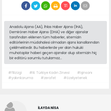
Anadolu Ajansı (AA), İhlas Haber Ajansı (İHA),
Demirören Haber Ajansı (DHA) ve diğer ajanslar
tarafından eklenen tüm haberler, sitemizin
editörlerinin müdahalesi olmadan ajans kanallarından
çekilmektedir. Bu haberlerde yer alan hukuki
muhataplar haberi geçen ajanslar olup sitemizin hiç
bir editörü sorumlu tutulamaz...
#filizizgi
#III. Türkiye Kadın Zirvesi
#işinsanı
#yakınkoruma
#zerafet
#özelyetenek
İLAYDA NİSA