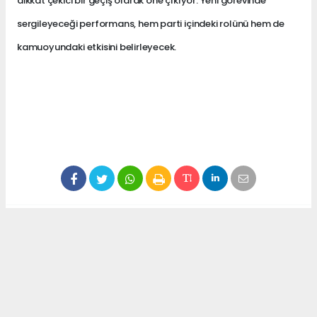
dikkat çekici bir geçiş olarak öne çıkıyor. Yeni görevinde
sergileyeceği performans, hem parti içindeki rolünü hem de
kamuoyundaki etkisini belirleyecek.
Anadolu Ajansı (AA), İhlas Haber Ajansı (İHA),
Demirören Haber Ajansı (DHA) ve diğer ajanslar
tarafından eklenen tüm haberler, sitemizin
editörlerinin müdahalesi olmadan ajans kanallarından
çekilmektedir. Bu haberlerde yer alan hukuki
muhataplar haberi geçen ajanslar olup sitemizin hiç