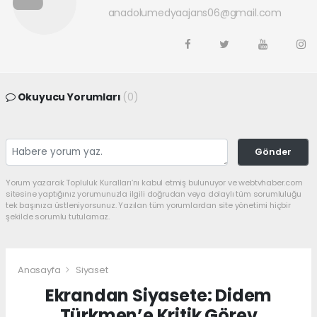
anadolumedyaajans06@gmail.com
Okuyucu Yorumları
(0)
Gönder
Yorum yazarak Topluluk Kuralları’nı kabul etmiş bulunuyor ve webtvhaber.com
sitesine yaptığınız yorumunuzla ilgili doğrudan veya dolaylı tüm sorumluluğu
tek başınıza üstleniyorsunuz. Yazılan tüm yorumlardan site yönetimi hiçbir
şekilde sorumlu tutulamaz.
Anasayfa
Siyaset
Ekrandan Siyasete: Didem
Türkmen’e Kritik Görev