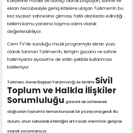
Kariyerine model ve dansçı olarak başlayan, sahne ve
ekran tecrübesiyle geniş kitlelere ulaşan Türkmen’in bu
kez siyaset sahnesine çıkması, farklı alanlarda edindiği
birikimi kamu yararına taşıma adımı olarak
değerlendiriliyor.
Cem TV’de sunduğu müzik programıyla ekran yüzü
olarak tanınan Türkmen’in, iletişim gücünü ve sahne
hakimiyetini siyasette de etkin şekilde kullanması
bekleniyor.
Sivil
Türkmen, Genel Başkan Yardımcılığı ile birlikte
Toplum ve Halkla İlişkiler
Sorumluluğu
görevini de üstlenerek
doğrudan toplumla temas kuracak bir pozisyona geldi. Bu
durum, onun sahadaki etkinliğini artıracak önemli bir gelişme
olarak yorumlanıyor.