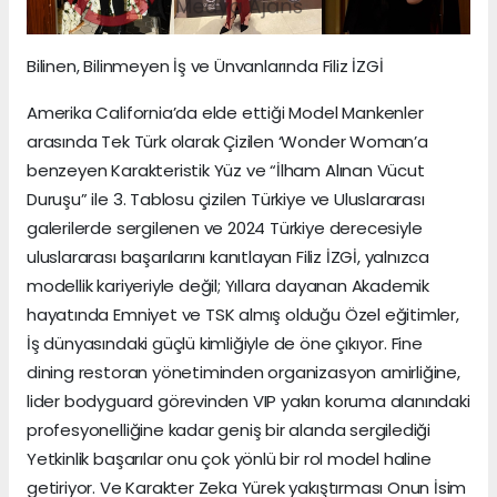
Bilinen, Bilinmeyen İş ve Ünvanlarında Filiz İZGİ
Amerika California’da elde ettiği Model Mankenler
arasında Tek Türk olarak Çizilen ‘Wonder Woman’a
benzeyen Karakteristik Yüz ve “İlham Alınan Vücut
Duruşu” ile 3. Tablosu çizilen Türkiye ve Uluslararası
galerilerde sergilenen ve 2024 Türkiye derecesiyle
uluslararası başarılarını kanıtlayan Filiz İZGİ, yalnızca
modellik kariyeriyle değil; Yıllara dayanan Akademik
hayatında Emniyet ve TSK almış olduğu Özel eğitimler,
İş dünyasındaki güçlü kimliğiyle de öne çıkıyor. Fine
dining restoran yönetiminden organizasyon amirliğine,
lider bodyguard görevinden VIP yakın koruma alanındaki
profesyonelliğine kadar geniş bir alanda sergilediği
Yetkinlik başarılar onu çok yönlü bir rol model haline
getiriyor. Ve Karakter Zeka Yürek yakıştırması Onun İsim