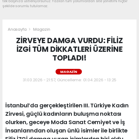
tek başınıza üstleniyorsunuz. Yazılan tüm yorumlardan site yönetimi hiçbir
şekilde sorumlu tutulamaz.
Anasayfa
Magazin
ZİRVEYE DAMGA VURDU: FİLİZ
İZGİ TÜM DİKKATLERİ ÜZERİNE
TOPLADI!
MAGAZIN
31.03.2026 - 21:57, Güncelleme: 01.04.2026 - 13:25
İstanbul’da gerçekleştirilen III. Türkiye Kadın
Zirvesi, güçlü kadınların buluşma noktası
olurken, geceye Moda Sanat Cemiyet ve İş
İnsanlarından oluşan ünlü isimler ile birlikte
Filiz İZGİ damga vuran isimlerden biri oldu.