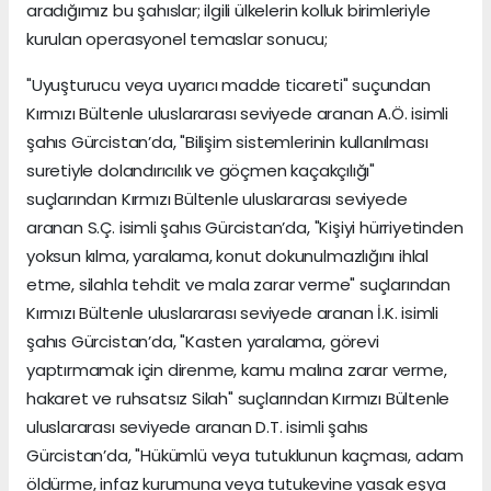
aradığımız bu şahıslar; ilgili ülkelerin kolluk birimleriyle
kurulan operasyonel temaslar sonucu;
"Uyuşturucu veya uyarıcı madde ticareti" suçundan
Kırmızı Bültenle uluslararası seviyede aranan A.Ö. isimli
şahıs Gürcistan’da, "Bilişim sistemlerinin kullanılması
suretiyle dolandırıcılık ve göçmen kaçakçılığı"
suçlarından Kırmızı Bültenle uluslararası seviyede
aranan S.Ç. isimli şahıs Gürcistan’da, "Kişiyi hürriyetinden
yoksun kılma, yaralama, konut dokunulmazlığını ihlal
etme, silahla tehdit ve mala zarar verme" suçlarından
Kırmızı Bültenle uluslararası seviyede aranan İ.K. isimli
şahıs Gürcistan’da, "Kasten yaralama, görevi
yaptırmamak için direnme, kamu malına zarar verme,
hakaret ve ruhsatsız Silah" suçlarından Kırmızı Bültenle
uluslararası seviyede aranan D.T. isimli şahıs
Gürcistan’da, "Hükümlü veya tutuklunun kaçması, adam
öldürme, infaz kurumuna veya tutukevine yasak eşya