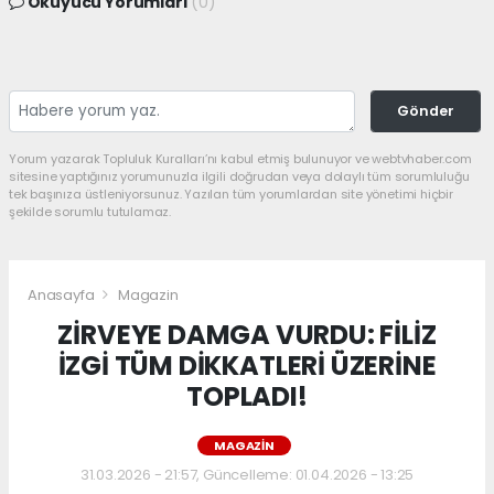
Okuyucu Yorumları
(0)
Gönder
Yorum yazarak Topluluk Kuralları’nı kabul etmiş bulunuyor ve webtvhaber.com
sitesine yaptığınız yorumunuzla ilgili doğrudan veya dolaylı tüm sorumluluğu
tek başınıza üstleniyorsunuz. Yazılan tüm yorumlardan site yönetimi hiçbir
şekilde sorumlu tutulamaz.
Anasayfa
Magazin
ZİRVEYE DAMGA VURDU: FİLİZ
İZGİ TÜM DİKKATLERİ ÜZERİNE
TOPLADI!
MAGAZIN
31.03.2026 - 21:57, Güncelleme: 01.04.2026 - 13:25