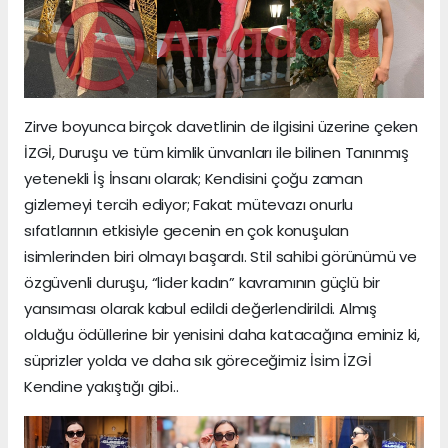
Zirve boyunca birçok davetlinin de ilgisini üzerine çeken
İZGİ, Duruşu ve tüm kimlik ünvanları ile bilinen Tanınmış
yetenekli İş İnsanı olarak; Kendisini çoğu zaman
gizlemeyi tercih ediyor; Fakat mütevazı onurlu
sıfatlarının etkisiyle gecenin en çok konuşulan
isimlerinden biri olmayı başardı. Stil sahibi görünümü ve
özgüvenli duruşu, “lider kadın” kavramının güçlü bir
yansıması olarak kabul edildi değerlendirildi. Almış
olduğu ödüllerine bir yenisini daha katacağına eminiz ki,
süprizler yolda ve daha sık göreceğimiz İsim İZGİ
Kendine yakıştığı gibi..