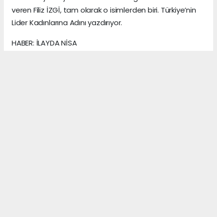
veren Filiz İZGİ, tam olarak o isimlerden biri. Türkiye’nin
Lider Kadınlarına Adını yazdırıyor.
HABER: İLAYDA NİSA
KAYNAK: ANADOLU MEDYA AJANS
Anadolu Ajansı (AA), İhlas Haber Ajansı (İHA),
Demirören Haber Ajansı (DHA) ve diğer ajanslar
tarafından eklenen tüm haberler, sitemizin
editörlerinin müdahalesi olmadan ajans kanallarından
çekilmektedir. Bu haberlerde yer alan hukuki
muhataplar haberi geçen ajanslar olup sitemizin hiç
bir editörü sorumlu tutulamaz...