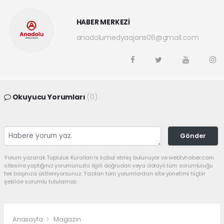
HABER MERKEZİ
anadolumedyaajans06@gmail.com
Okuyucu Yorumları
(0)
Gönder
Yorum yazarak Topluluk Kuralları’nı kabul etmiş bulunuyor ve webtvhaber.com
sitesine yaptığınız yorumunuzla ilgili doğrudan veya dolaylı tüm sorumluluğu
tek başınıza üstleniyorsunuz. Yazılan tüm yorumlardan site yönetimi hiçbir
şekilde sorumlu tutulamaz.
Anasayfa
Magazin