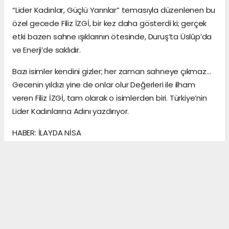
“Lider Kadınlar, Güçlü Yarınlar” temasıyla düzenlenen bu
özel gecede Filiz İZGİ, bir kez daha gösterdi ki; gerçek
etki bazen sahne ışıklarının ötesinde, Duruş’ta Üslûp’da
ve Enerji’de saklıdır.
Bazı isimler kendini gizler; her zaman sahneye çıkmaz…
Gecenin yıldızı yine de onlar olur Değerleri ile ilham
veren Filiz İZGİ, tam olarak o isimlerden biri. Türkiye’nin
Lider Kadınlarına Adını yazdırıyor.
HABER: İLAYDA NİSA
KAYNAK: ANADOLU MEDYA AJANS