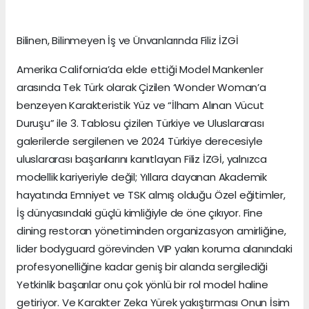
Bilinen, Bilinmeyen İş ve Ünvanlarında Filiz İZGİ
Amerika California’da elde ettiği Model Mankenler
arasında Tek Türk olarak Çizilen ‘Wonder Woman’a
benzeyen Karakteristik Yüz ve “İlham Alınan Vücut
Duruşu” ile 3. Tablosu çizilen Türkiye ve Uluslararası
galerilerde sergilenen ve 2024 Türkiye derecesiyle
uluslararası başarılarını kanıtlayan Filiz İZGİ, yalnızca
modellik kariyeriyle değil; Yıllara dayanan Akademik
hayatında Emniyet ve TSK almış olduğu Özel eğitimler,
İş dünyasındaki güçlü kimliğiyle de öne çıkıyor. Fine
dining restoran yönetiminden organizasyon amirliğine,
lider bodyguard görevinden VIP yakın koruma alanındaki
profesyonelliğine kadar geniş bir alanda sergilediği
Yetkinlik başarılar onu çok yönlü bir rol model haline
getiriyor. Ve Karakter Zeka Yürek yakıştırması Onun İsim