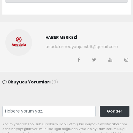
HABER MERKEZİ
anadolumedyaajans06@gmail.com
Okuyucu Yorumları
(0)
Gönder
Yorum yazarak Topluluk Kuralları’nı kabul etmiş bulunuyor ve webtvhaber.com
sitesine yaptığınız yorumunuzla ilgili doğrudan veya dolaylı tüm sorumluluğu