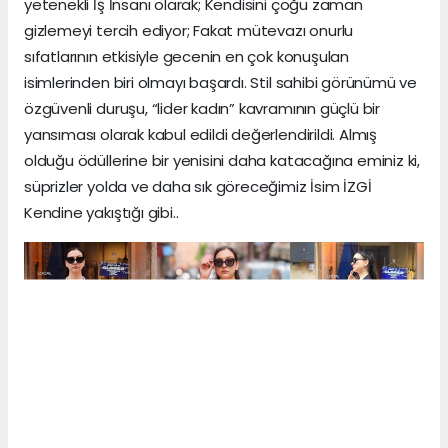
yetenekli İş İnsanı olarak; Kendisini çoğu zaman
gizlemeyi tercih ediyor; Fakat mütevazı onurlu
sıfatlarının etkisiyle gecenin en çok konuşulan
isimlerinden biri olmayı başardı. Stil sahibi görünümü ve
özgüvenli duruşu, “lider kadın” kavramının güçlü bir
yansıması olarak kabul edildi değerlendirildi. Almış
olduğu ödüllerine bir yenisini daha katacağına eminiz ki,
süprizler yolda ve daha sık göreceğimiz İsim İZGİ
Kendine yakıştığı gibi..