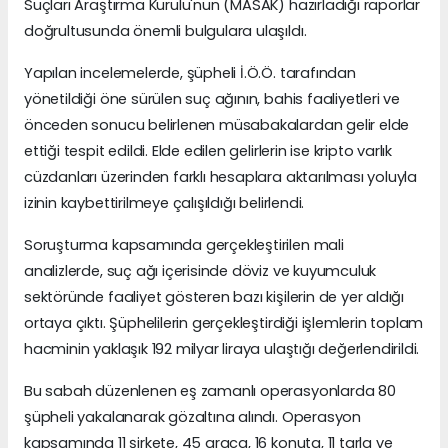
Suçları Araştırma Kurulu'nun (MASAK) hazırladığı raporlar
doğrultusunda önemli bulgulara ulaşıldı.
Yapılan incelemelerde, şüpheli İ.Ö.Ö. tarafından
yönetildiği öne sürülen suç ağının, bahis faaliyetleri ve
önceden sonucu belirlenen müsabakalardan gelir elde
ettiği tespit edildi. Elde edilen gelirlerin ise kripto varlık
cüzdanları üzerinden farklı hesaplara aktarılması yoluyla
izinin kaybettirilmeye çalışıldığı belirlendi.
Soruşturma kapsamında gerçekleştirilen mali
analizlerde, suç ağı içerisinde döviz ve kuyumculuk
sektöründe faaliyet gösteren bazı kişilerin de yer aldığı
ortaya çıktı. Şüphelilerin gerçekleştirdiği işlemlerin toplam
hacminin yaklaşık 192 milyar liraya ulaştığı değerlendirildi.
Bu sabah düzenlenen eş zamanlı operasyonlarda 80
şüpheli yakalanarak gözaltına alındı. Operasyon
kapsamında 11 şirkete, 45 araca, 16 konuta, 11 tarla ve