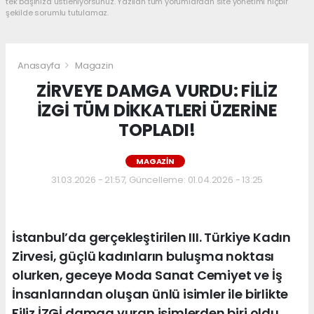
tek başınıza üstleniyorsunuz. Yazılan tüm yorumlardan site yönetimi hiçbir
şekilde sorumlu tutulamaz.
Anasayfa
Magazin
ZİRVEYE DAMGA VURDU: FİLİZ
İZGİ TÜM DİKKATLERİ ÜZERİNE
TOPLADI!
MAGAZIN
31.03.2026 - 21:57, Güncelleme: 01.04.2026 - 13:25
İstanbul’da gerçekleştirilen III. Türkiye Kadın
Zirvesi, güçlü kadınların buluşma noktası
olurken, geceye Moda Sanat Cemiyet ve İş
İnsanlarından oluşan ünlü isimler ile birlikte
Filiz İZGİ damga vuran isimlerden biri oldu.