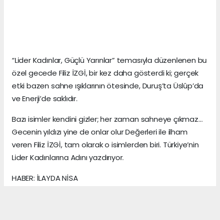
“Lider Kadınlar, Güçlü Yarınlar” temasıyla düzenlenen bu
özel gecede Filiz İZGİ, bir kez daha gösterdi ki; gerçek
etki bazen sahne ışıklarının ötesinde, Duruş’ta Üslûp’da
ve Enerji’de saklıdır.
Bazı isimler kendini gizler; her zaman sahneye çıkmaz…
Gecenin yıldızı yine de onlar olur Değerleri ile ilham
veren Filiz İZGİ, tam olarak o isimlerden biri. Türkiye’nin
Lider Kadınlarına Adını yazdırıyor.
HABER: İLAYDA NİSA
KAYNAK: ANADOLU MEDYA AJANS