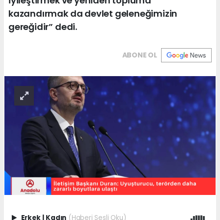
iyileştirmek ve yeniden topluma
kazandırmak da devlet geleneğimizin
gereğidir” dedi.
ABONE OL
Erkek
|
Kadın
(Haberi Sesli Oku)