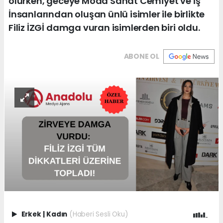
olurken, geceye Moda Sanat Cemiyet ve İş
İnsanlarından oluşan ünlü isimler ile birlikte
Filiz İZGİ damga vuran isimlerden biri oldu.
ABONE OL
Erkek
|
Kadın
(Haberi Sesli Oku)