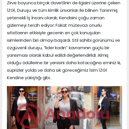
Zirve boyunca birçok davetlinin de ilgisini üzerine çeken
İZGİ, Duruşu ve tüm kimlik ünvanları ile bilinen Tanınmış
yetenekli İş İnsanı olarak; Kendisini çoğu zaman
gizlemeyi tercih ediyor; Fakat mütevazı onurlu
sıfatlarının etkisiyle gecenin en çok konuşulan
isimlerinden biri olmayı başardı. Stil sahibi görünümü ve
özgüvenli duruşu, “lider kadın” kavramının güçlü bir
yansıması olarak kabul edildi değerlendirildi. Almış
olduğu ödüllerine bir yenisini daha katacağına eminiz ki,
süprizler yolda ve daha sık göreceğimiz İsim İZGİ
Kendine yakıştığı gibi..