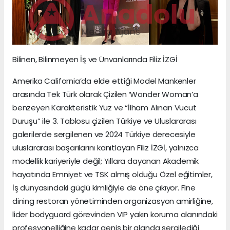
Bilinen, Bilinmeyen İş ve Ünvanlarında Filiz İZGİ
Amerika California’da elde ettiği Model Mankenler
arasında Tek Türk olarak Çizilen ‘Wonder Woman’a
benzeyen Karakteristik Yüz ve “İlham Alınan Vücut
Duruşu” ile 3. Tablosu çizilen Türkiye ve Uluslararası
galerilerde sergilenen ve 2024 Türkiye derecesiyle
uluslararası başarılarını kanıtlayan Filiz İZGİ, yalnızca
modellik kariyeriyle değil; Yıllara dayanan Akademik
hayatında Emniyet ve TSK almış olduğu Özel eğitimler,
İş dünyasındaki güçlü kimliğiyle de öne çıkıyor. Fine
dining restoran yönetiminden organizasyon amirliğine,
lider bodyguard görevinden VIP yakın koruma alanındaki
profesyonelliğine kadar geniş bir alanda sergilediği