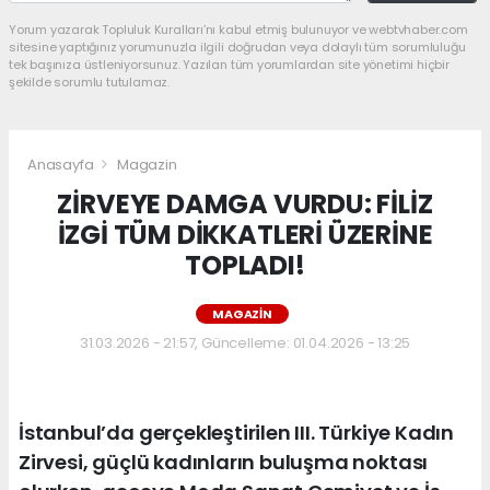
Yorum yazarak Topluluk Kuralları’nı kabul etmiş bulunuyor ve webtvhaber.com
sitesine yaptığınız yorumunuzla ilgili doğrudan veya dolaylı tüm sorumluluğu
tek başınıza üstleniyorsunuz. Yazılan tüm yorumlardan site yönetimi hiçbir
şekilde sorumlu tutulamaz.
Anasayfa
Magazin
ZİRVEYE DAMGA VURDU: FİLİZ
İZGİ TÜM DİKKATLERİ ÜZERİNE
TOPLADI!
MAGAZIN
31.03.2026 - 21:57, Güncelleme: 01.04.2026 - 13:25
İstanbul’da gerçekleştirilen III. Türkiye Kadın
Zirvesi, güçlü kadınların buluşma noktası