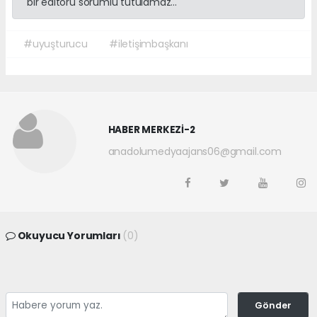
bir editörü sorumlu tutulamaz...
#uyuşturucu
#iletişimbaşkanı
HABER MERKEZİ-2
anadolumedyaajans06@gmail.com
Okuyucu Yorumları
(0)
Gönder