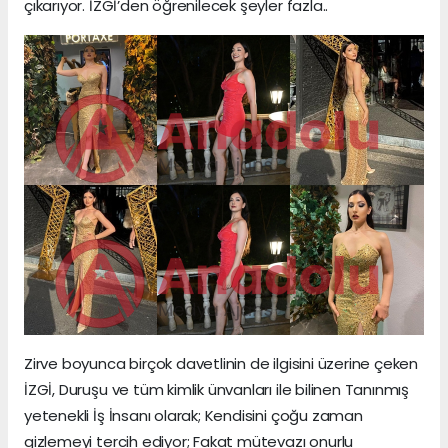
çıkarıyor. İZGİ’den öğrenilecek şeyler fazla..
Zirve boyunca birçok davetlinin de ilgisini üzerine çeken
İZGİ, Duruşu ve tüm kimlik ünvanları ile bilinen Tanınmış
yetenekli İş İnsanı olarak; Kendisini çoğu zaman
gizlemeyi tercih ediyor; Fakat mütevazı onurlu