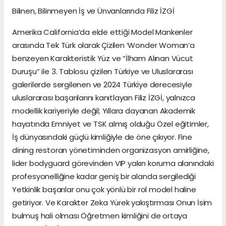
Bilinen, Bilinmeyen İş ve Ünvanlarında Filiz İZGİ
Amerika California’da elde ettiği Model Mankenler
arasında Tek Türk olarak Çizilen ‘Wonder Woman’a
benzeyen Karakteristik Yüz ve “İlham Alınan Vücut
Duruşu” ile 3. Tablosu çizilen Türkiye ve Uluslararası
galerilerde sergilenen ve 2024 Türkiye derecesiyle
uluslararası başarılarını kanıtlayan Filiz İZGİ, yalnızca
modellik kariyeriyle değil; Yıllara dayanan Akademik
hayatında Emniyet ve TSK almış olduğu Özel eğitimler,
İş dünyasındaki güçlü kimliğiyle de öne çıkıyor. Fine
dining restoran yönetiminden organizasyon amirliğine,
lider bodyguard görevinden VIP yakın koruma alanındaki
profesyonelliğine kadar geniş bir alanda sergilediği
Yetkinlik başarılar onu çok yönlü bir rol model haline
getiriyor. Ve Karakter Zeka Yürek yakıştırması Onun İsim
bulmuş hali olması Öğretmen kimliğini de ortaya