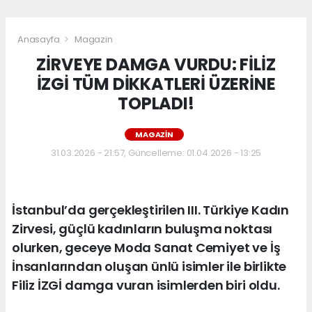
Anasayfa
Magazin
ZİRVEYE DAMGA VURDU: FİLİZ
İZGİ TÜM DİKKATLERİ ÜZERİNE
TOPLADI!
MAGAZIN
31.03.2026 - 21:57, Güncelleme: 01.04.2026 - 13:25
İstanbul’da gerçekleştirilen III. Türkiye Kadın
Zirvesi, güçlü kadınların buluşma noktası
olurken, geceye Moda Sanat Cemiyet ve İş
İnsanlarından oluşan ünlü isimler ile birlikte
Filiz İZGİ damga vuran isimlerden biri oldu.