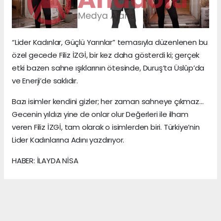
“Lider Kadınlar, Güçlü Yarınlar” temasıyla düzenlenen bu
özel gecede Filiz İZGİ, bir kez daha gösterdi ki; gerçek
etki bazen sahne ışıklarının ötesinde, Duruş’ta Üslûp’da
ve Enerji’de saklıdır.
Bazı isimler kendini gizler; her zaman sahneye çıkmaz…
Gecenin yıldızı yine de onlar olur Değerleri ile ilham
veren Filiz İZGİ, tam olarak o isimlerden biri. Türkiye’nin
Lider Kadınlarına Adını yazdırıyor.
HABER: İLAYDA NİSA
KAYNAK: ANADOLU MEDYA AJANS