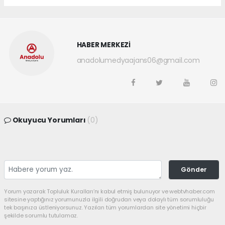
HABER MERKEZİ
anadolumedyaajans06@gmail.com
Okuyucu Yorumları
(0)
Gönder
Yorum yazarak Topluluk Kuralları’nı kabul etmiş bulunuyor ve webtvhaber.com
sitesine yaptığınız yorumunuzla ilgili doğrudan veya dolaylı tüm sorumluluğu
tek başınıza üstleniyorsunuz. Yazılan tüm yorumlardan site yönetimi hiçbir
şekilde sorumlu tutulamaz.