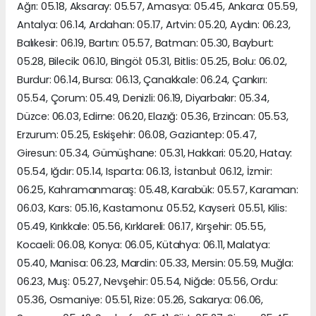
Ağrı: 05.18, Aksaray: 05.57, Amasya: 05.45, Ankara: 05.59,
Antalya: 06.14, Ardahan: 05.17, Artvin: 05.20, Aydın: 06.23,
Balıkesir: 06.19, Bartın: 05.57, Batman: 05.30, Bayburt:
05.28, Bilecik: 06.10, Bingöl: 05.31, Bitlis: 05.25, Bolu: 06.02,
Burdur: 06.14, Bursa: 06.13, Çanakkale: 06.24, Çankırı:
05.54, Çorum: 05.49, Denizli: 06.19, Diyarbakır: 05.34,
Düzce: 06.03, Edirne: 06.20, Elazığ: 05.36, Erzincan: 05.53,
Erzurum: 05.25, Eskişehir: 06.08, Gaziantep: 05.47,
Giresun: 05.34, Gümüşhane: 05.31, Hakkari: 05.20, Hatay:
05.54, Iğdır: 05.14, Isparta: 06.13, İstanbul: 06.12, İzmir:
06.25, Kahramanmaraş: 05.48, Karabük: 05.57, Karaman:
06.03, Kars: 05.16, Kastamonu: 05.52, Kayseri: 05.51, Kilis:
05.49, Kırıkkale: 05.56, Kırklareli: 06.17, Kırşehir: 05.55,
Kocaeli: 06.08, Konya: 06.05, Kütahya: 06.11, Malatya:
05.40, Manisa: 06.23, Mardin: 05.33, Mersin: 05.59, Muğla:
06.23, Muş: 05.27, Nevşehir: 05.54, Niğde: 05.56, Ordu:
05.36, Osmaniye: 05.51, Rize: 05.26, Sakarya: 06.06,