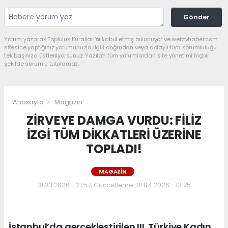
Gönder
Yorum yazarak Topluluk Kuralları’nı kabul etmiş bulunuyor ve webtvhaber.com
sitesine yaptığınız yorumunuzla ilgili doğrudan veya dolaylı tüm sorumluluğu
tek başınıza üstleniyorsunuz. Yazılan tüm yorumlardan site yönetimi hiçbir
şekilde sorumlu tutulamaz.
Anasayfa
Magazin
ZİRVEYE DAMGA VURDU: FİLİZ
İZGİ TÜM DİKKATLERİ ÜZERİNE
TOPLADI!
MAGAZIN
31.03.2026 - 21:57, Güncelleme: 01.04.2026 - 13:25
İstanbul’da gerçekleştirilen III. Türkiye Kadın