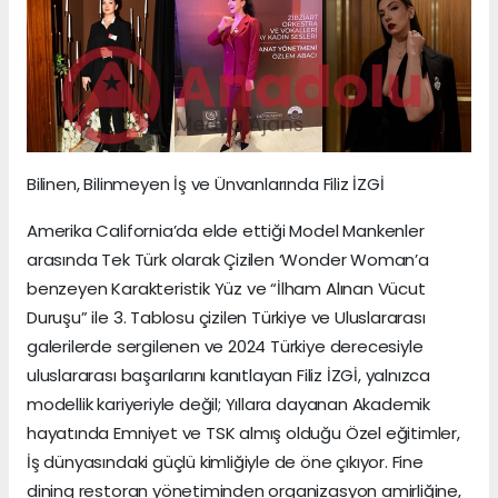
Bilinen, Bilinmeyen İş ve Ünvanlarında Filiz İZGİ
Amerika California’da elde ettiği Model Mankenler
arasında Tek Türk olarak Çizilen ‘Wonder Woman’a
benzeyen Karakteristik Yüz ve “İlham Alınan Vücut
Duruşu” ile 3. Tablosu çizilen Türkiye ve Uluslararası
galerilerde sergilenen ve 2024 Türkiye derecesiyle
uluslararası başarılarını kanıtlayan Filiz İZGİ, yalnızca
modellik kariyeriyle değil; Yıllara dayanan Akademik
hayatında Emniyet ve TSK almış olduğu Özel eğitimler,
İş dünyasındaki güçlü kimliğiyle de öne çıkıyor. Fine
dining restoran yönetiminden organizasyon amirliğine,