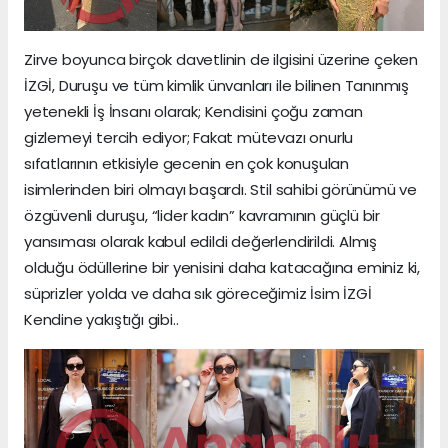
Zirve boyunca birçok davetlinin de ilgisini üzerine çeken
İZGİ, Duruşu ve tüm kimlik ünvanları ile bilinen Tanınmış
yetenekli İş İnsanı olarak; Kendisini çoğu zaman
gizlemeyi tercih ediyor; Fakat mütevazı onurlu
sıfatlarının etkisiyle gecenin en çok konuşulan
isimlerinden biri olmayı başardı. Stil sahibi görünümü ve
özgüvenli duruşu, “lider kadın” kavramının güçlü bir
yansıması olarak kabul edildi değerlendirildi. Almış
olduğu ödüllerine bir yenisini daha katacağına eminiz ki,
süprizler yolda ve daha sık göreceğimiz İsim İZGİ
Kendine yakıştığı gibi..