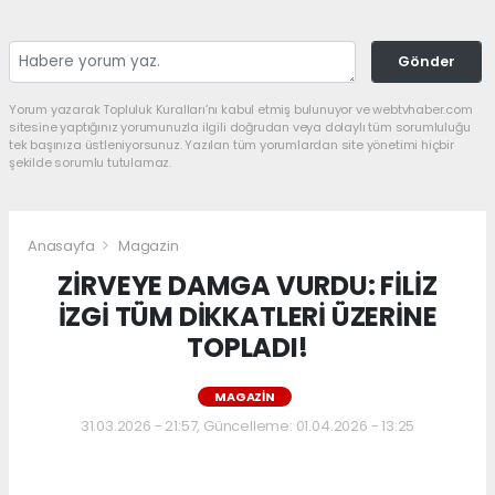
Gönder
Yorum yazarak Topluluk Kuralları’nı kabul etmiş bulunuyor ve webtvhaber.com
sitesine yaptığınız yorumunuzla ilgili doğrudan veya dolaylı tüm sorumluluğu
tek başınıza üstleniyorsunuz. Yazılan tüm yorumlardan site yönetimi hiçbir
şekilde sorumlu tutulamaz.
Anasayfa
Magazin
ZİRVEYE DAMGA VURDU: FİLİZ
İZGİ TÜM DİKKATLERİ ÜZERİNE
TOPLADI!
MAGAZIN
31.03.2026 - 21:57, Güncelleme: 01.04.2026 - 13:25