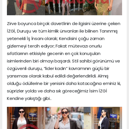
Zirve boyunca birçok davetlinin de ilgisini üzerine çeken
İZGİ, Duruşu ve tüm kimlik ünvanları ile bilinen Tanınmış
yetenekli İş İnsanı olarak; Kendisini çoğu zaman
gizlemeyi tercih ediyor; Fakat mütevazı onurlu
sıfatlarının etkisiyle gecenin en çok konuşulan
isimlerinden biri olmayı başardı. Stil sahibi görünümü ve
özgüvenli duruşu, “lider kadın” kavramının güçlü bir
yansıması olarak kabul edildi değerlendirildi. Almış
olduğu ödüllerine bir yenisini daha katacağına eminiz ki,
süprizler yolda ve daha sık göreceğimiz İsim İZGİ
Kendine yakıştığı gibi..