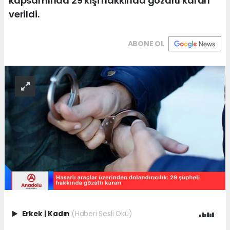
kapsamında 29 kişi hakkında gözaltı kararı
verildi.
ABONE OL
Erkek
|
Kadın
(Haberi Sesli Oku)