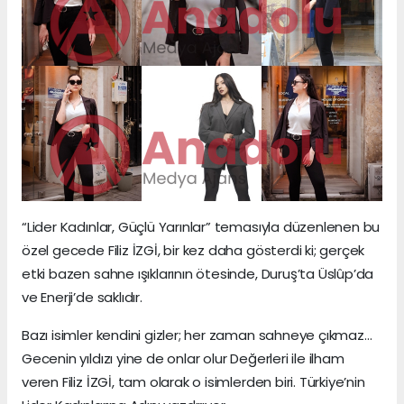
“Lider Kadınlar, Güçlü Yarınlar” temasıyla düzenlenen bu
özel gecede Filiz İZGİ, bir kez daha gösterdi ki; gerçek
etki bazen sahne ışıklarının ötesinde, Duruş’ta Üslûp’da
ve Enerji’de saklıdır.
Bazı isimler kendini gizler; her zaman sahneye çıkmaz…
Gecenin yıldızı yine de onlar olur Değerleri ile ilham
veren Filiz İZGİ, tam olarak o isimlerden biri. Türkiye’nin