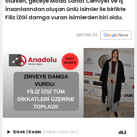
olurken, geceye Moda Sanat Cemiyet ve İş
İnsanlarından oluşan ünlü isimler ile birlikte
Filiz İZGİ damga vuran isimlerden biri oldu.
ABONE OL
Erkek
|
Kadın
(Haberi Sesli Oku)