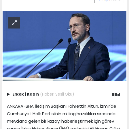
Erkek
|
Kadın
(Haberi Sesli Oku)
ANKARA-BHA İletişim Başkanı Fahrettin Altun, İzmir'de
Cumhuriyet Halk Partisi'nin miting hazırlıkları sırasında
meydana gelen bir kazayı haberleştirmek için görev
yapan İhlas Haber Ajansı (İHA) muhabiri Ali Hasan Çiftçi