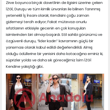
Zirve boyunca birçok davetlinin de ilgisini üzerine çeken
İZGİ, Duruşu ve tüm kimlik ünvanları ile bilinen Tanınmış
yetenekli İş İnsanı olarak; Kendisini çoğu zaman
gizlemeyi tercih ediyor; Fakat mütevazı onurlu
sıfatlarının etkisiyle gecenin en çok konuşulan
isimlerinden biri olmayı başardı. Stil sahibi görünümü ve
özgüvenli duruşu, “lider kadın” kavramının güçlü bir
yansıması olarak kabul edildi değerlendirildi. Almış
olduğu ödüllerine bir yenisini daha katacağına eminiz ki,
süprizler yolda ve daha sık göreceğimiz İsim İZGİ
Kendine yakıştığı gibi..