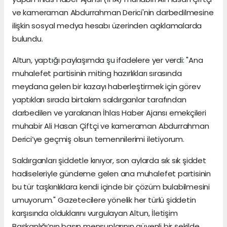
ve kameraman Abdurrahman Derici'nin darbedilmesine
ilişkin sosyal medya hesabı üzerinden açıklamalarda
bulundu.
Altun, yaptığı paylaşımda şu ifadelere yer verdi: "Ana
muhalefet partisinin miting hazırlıkları sırasında
meydana gelen bir kazayı haberleştirmek için görev
yaptıkları sırada birtakım saldırganlar tarafından
darbedilen ve yaralanan İhlas Haber Ajansı emekçileri
muhabir Ali Hasan Çiftçi ve kameraman Abdurrahman
Derici’ye geçmiş olsun temennilerimi iletiyorum.
Saldırganları şiddetle kınıyor, son aylarda sık sık şiddet
hadiseleriyle gündeme gelen ana muhalefet partisinin
bu tür taşkınlıklara kendi içinde bir çözüm bulabilmesini
umuyorum." Gazetecilere yönelik her türlü şiddetin
karşısında olduklarını vurgulayan Altun, İletişim
Başkanlığı’nın basın mensuplarının güvenli bir şekilde