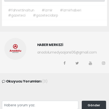
#fahrettinaltun
#izmir
#izmirhaberi
#gazeteci
#gazetecidarp
HABER MERKEZİ
anadolumedyaajans06@gmail.com
Okuyucu Yorumları
(0)
Gönder