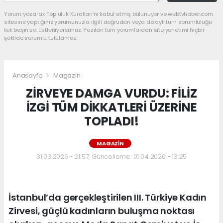
Yorum yazarak Topluluk Kuralları’nı kabul etmiş bulunuyor ve webtvhaber.com
sitesine yaptığınız yorumunuzla ilgili doğrudan veya dolaylı tüm sorumluluğu
tek başınıza üstleniyorsunuz. Yazılan tüm yorumlardan site yönetimi hiçbir
şekilde sorumlu tutulamaz.
Anasayfa
Magazin
ZİRVEYE DAMGA VURDU: FİLİZ
İZGİ TÜM DİKKATLERİ ÜZERİNE
TOPLADI!
MAGAZIN
31.03.2026 - 21:57, Güncelleme: 01.04.2026 - 13:25
İstanbul’da gerçekleştirilen III. Türkiye Kadın
Zirvesi, güçlü kadınların buluşma noktası