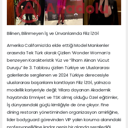
Bilinen, Bilinmeyen İş ve Ünvanlarında Filiz İZGİ
Amerika California’da elde ettiği Model Mankenler
arasında Tek Türk olarak Çizilen ‘Wonder Woman’a
benzeyen Karakteristik Yüz ve “İlham Alınan Vücut
Duruşu” ile 3. Tablosu çizilen Türkiye ve Uluslararası
galerilerde sergilenen ve 2024 Türkiye derecesiyle
uluslararası başarılarını kanıtlayan Filiz İZGİ, yalnızca
modellik kariyeriyle değil; Yıllara dayanan Akademik
hayatında Emniyet ve TSK almış olduğu Özel eğitimler,
İş dünyasındaki güçlü kimliğiyle de öne çıkıyor. Fine
dining restoran yönetiminden organizasyon amirliğine,
lider bodyguard görevinden VIP yakın koruma alanındaki
profesyonelliğine kadar geniş bir alanda sergilediği