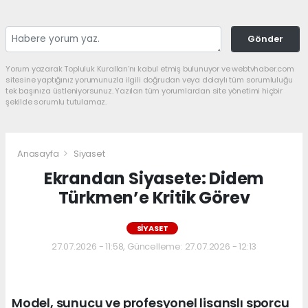
Gönder
Yorum yazarak Topluluk Kuralları’nı kabul etmiş bulunuyor ve webtvhaber.com
sitesine yaptığınız yorumunuzla ilgili doğrudan veya dolaylı tüm sorumluluğu
tek başınıza üstleniyorsunuz. Yazılan tüm yorumlardan site yönetimi hiçbir
şekilde sorumlu tutulamaz.
Anasayfa
Siyaset
Ekrandan Siyasete: Didem
Türkmen’e Kritik Görev
SIYASET
27.07.2026 - 11:58, Güncelleme: 27.07.2026 - 12:13
Model, sunucu ve profesyonel lisanslı sporcu