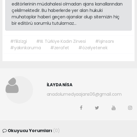
editörlerinin müdahalesi olmadan ajans kanallarından
çekilmektedir. Bu haberlerde yer alan hukuki
muhataplar haberi geçen ajanslar olup sitemizin hiç
bir editörü sorumlu tutulamaz...
#filizizgi
#III. Türkiye Kadın Zirvesi
#işinsanı
#yakınkoruma
#zerafet
#özelyetenek
İLAYDA NİSA
anadolumedyaajans06@gmail.com
Okuyucu Yorumları
(0)