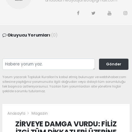
anadolumedyaajans06@gmail.com
Okuyucu Yorumları
(0)
Gönder
Yorum yazarak Topluluk Kuralları’nı kabul etmiş bulunuyor ve webtvhaber.com
sitesine yaptığınız yorumunuzla ilgili doğrudan veya dolaylı tüm sorumluluğu
tek başınıza üstleniyorsunuz. Yazılan tüm yorumlardan site yönetimi hiçbir
şekilde sorumlu tutulamaz.
Anasayfa
Magazin
ZİRVEYE DAMGA VURDU: FİLİZ