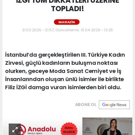
İZGİ TÜM DİKKATLERİ ÜZERİNE
TOPLADI!
MAGAZIN
31.03.2026 - 21:57, Güncelleme: 01.04.2026 - 13:25
İstanbul’da gerçekleştirilen III. Türkiye Kadın
Zirvesi, güçlü kadınların buluşma noktası
olurken, geceye Moda Sanat Cemiyet ve İş
İnsanlarından oluşan ünlü isimler ile birlikte
Filiz İZGİ damga vuran isimlerden biri oldu.
ABONE OL