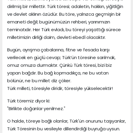
dirilmiş bir millettir. Türk töresi; adaletin, hakkın, yiğitliğin
ve devlet aklının özüdür. Bu töre, yalnızca geçmişin bir
emaneti değil; bugünümüzün rehberi, yarınımızın
teminatıdır. Her Türk evladı, bu töreyi yaşattığı sürece
milletimizin dirliği daim, devleti ebedî olacaktır.
Bugün, ayrışma çabalarına, fitne ve fesada karşı
verilecek en güçlü cevap; Türk’ün töresine sarılmak,
omuz omuza durmaktır. Çünkü Türk töresi, bizi biz
yapan bağdır. Bu bağ kopmadıkça, ne bu vatan
bölünür, ne bu millet diz çöker.
Türk milleti, töresiyle diridir, töresiyle yükselecektir!
Türk töremiz diyor ki:
"Birlikte doğanlar yenilmez."
O halde, töreye bağlı olanlar, Türk'ün onurunu taşıyanlar,
Türk Töresinin bu vesileyle dillendirdiği buyruğa uysun.