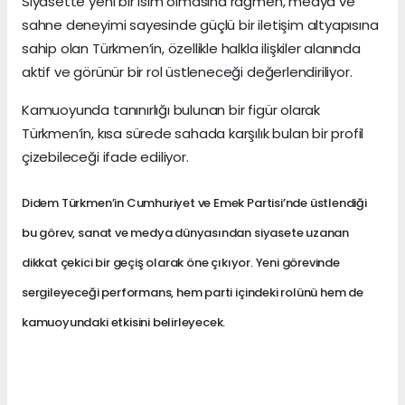
Siyasette yeni bir isim olmasına rağmen, medya ve
sahne deneyimi sayesinde güçlü bir iletişim altyapısına
sahip olan Türkmen’in, özellikle halkla ilişkiler alanında
aktif ve görünür bir rol üstleneceği değerlendiriliyor.
Kamuoyunda tanınırlığı bulunan bir figür olarak
Türkmen’in, kısa sürede sahada karşılık bulan bir profil
çizebileceği ifade ediliyor.
Didem Türkmen’in Cumhuriyet ve Emek Partisi’nde üstlendiği
bu görev, sanat ve medya dünyasından siyasete uzanan
dikkat çekici bir geçiş olarak öne çıkıyor. Yeni görevinde
sergileyeceği performans, hem parti içindeki rolünü hem de
kamuoyundaki etkisini belirleyecek.