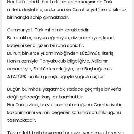
Her türlü tehdit, her türlü sinsi plan karşısında Türk
milleti; devletine, ordusuna ve Cumhuriyet’ine sarsılmaz
bir inançla sahip çıkmaktadır.
Cumhuriyet, Türk milletinin karakteridir.
Bu karakter; boyun eğmeyen, diz çökmeyen, kendi
kaderini kendi çizen bir ruha sahiptir.
Bu ruh; binlerce yılların imbiğinden süzülmüş, İlteriş
Han'ın azmiyle, Tonyukuk'ub bilgeliğiyle, Atilla'nın
cesaretiyle, Fatih’in kararlılığıyla, son Başbuğumuz
ATATÜRK ’ün ileri görüşlülüğüyle yoğrulmuştur.
Bugün bu mirası yaşatmak, sadece geçmişe bir vefa
değil; geleceğe karşı bir taahhüttür.
Her Türk evladı, bu vatanın bütünlüğünü, Cumhuriyetin
kazanımlarını ve milli değerleri koruma sorumluluğunu
taşımaktadır.
Türk milleti, tarih boyunca töresiyle var olmuş, töresiyle