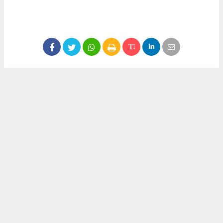
Anadolu Ajansı (AA), İhlas Haber Ajansı (İHA),
Demirören Haber Ajansı (DHA) ve diğer ajanslar
tarafından eklenen tüm haberler, sitemizin
editörlerinin müdahalesi olmadan ajans kanallarından
çekilmektedir. Bu haberlerde yer alan hukuki
muhataplar haberi geçen ajanslar olup sitemizin hiç
bir editörü sorumlu tutulamaz...
#didemtürkmen
#siyaset
#görev
#cumhuriyetve emekpartisi