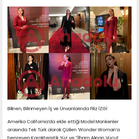
Bilinen, Bilinmeyen İş ve Ünvanlarında Filiz İZGİ
Amerika California’da elde ettiği Model Mankenler
arasında Tek Türk olarak Çizilen ‘Wonder Woman’a
benzeyen Karakteristik Yüz ve “İlham Alınan Vücut