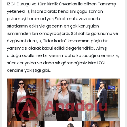
İZGİ, Duruşu ve tüm kimlik ünvanları ile bilinen Tanınmış
yetenekli İş İnsanı olarak; Kendisini çoğu zaman
gizlemeyi tercih ediyor; Fakat mütevazı onurlu
sıfatlarının etkisiyle gecenin en çok konuşulan
isimlerinden biri olmayı başardı. Stil sahibi görünümü ve
özgüvenli duruşu, “lider kadın” kavramının güçlü bir
yansıması olarak kabul edildi değerlendirildi. Almış
olduğu ödüllerine bir yenisini daha katacağına eminiz ki,
süprizler yolda ve daha sık göreceğimiz İsim İZGİ
Kendine yakıştığı gibi..