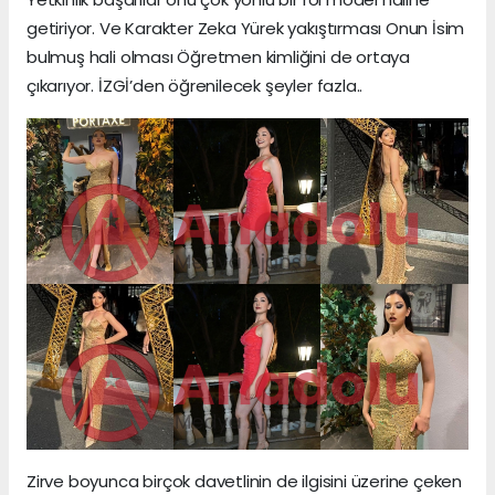
getiriyor. Ve Karakter Zeka Yürek yakıştırması Onun İsim
bulmuş hali olması Öğretmen kimliğini de ortaya
çıkarıyor. İZGİ’den öğrenilecek şeyler fazla..
Zirve boyunca birçok davetlinin de ilgisini üzerine çeken