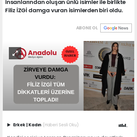
İnsanlarından oluşan ünlü isimler ile birlikte
Filiz İZGİ damga vuran isimlerden biri oldu.
ABONE OL
Erkek
|
Kadın
(Haberi Sesli Oku)