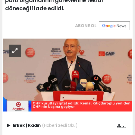
parti organlarının görevlerine tekrar
döneceği ifade edildi.
ABONE OL
Erkek
|
Kadın
(Haberi Sesli Oku)