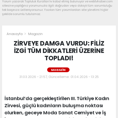
Yorum yazarak Topluluk Kuralları’nı kabul etmiş bulunuyor ve webtvhaber.com
sitesine yaptığınız yorumunuzla ilgili doğrudan veya dolaylı tüm sorumluluğu
tek başınıza üstleniyorsunuz. Yazılan tüm yorumlardan site yönetimi hiçbir
şekilde sorumlu tutulamaz.
Anasayfa
Magazin
ZİRVEYE DAMGA VURDU: FİLİZ
İZGİ TÜM DİKKATLERİ ÜZERİNE
TOPLADI!
MAGAZIN
31.03.2026 - 21:57, Güncelleme: 01.04.2026 - 13:25
İstanbul’da gerçekleştirilen III. Türkiye Kadın
Zirvesi, güçlü kadınların buluşma noktası
olurken, geceye Moda Sanat Cemiyet ve İş