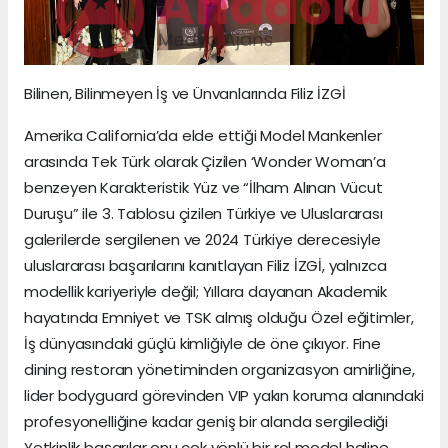
Bilinen, Bilinmeyen İş ve Ünvanlarında Filiz İZGİ
Amerika California’da elde ettiği Model Mankenler
arasında Tek Türk olarak Çizilen ‘Wonder Woman’a
benzeyen Karakteristik Yüz ve “İlham Alınan Vücut
Duruşu” ile 3. Tablosu çizilen Türkiye ve Uluslararası
galerilerde sergilenen ve 2024 Türkiye derecesiyle
uluslararası başarılarını kanıtlayan Filiz İZGİ, yalnızca
modellik kariyeriyle değil; Yıllara dayanan Akademik
hayatında Emniyet ve TSK almış olduğu Özel eğitimler,
İş dünyasındaki güçlü kimliğiyle de öne çıkıyor. Fine
dining restoran yönetiminden organizasyon amirliğine,
lider bodyguard görevinden VIP yakın koruma alanındaki
profesyonelliğine kadar geniş bir alanda sergilediği
Yetkinlik başarılar onu çok yönlü bir rol model haline