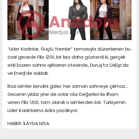
“Lider Kadınlar, Güçlü Yarınlar” temasıyla düzenlenen bu
özel gecede Filiz İZGİ, bir kez daha gösterdi ki; gerçek
etki bazen sahne ışıklarının ötesinde, Duruş’ta Üslûp’da
ve Enerji’de saklıdır.
Bazı isimler kendini gizler; her zaman sahneye çıkmaz…
Gecenin yıldızı yine de onlar olur Değerleri ile ilham
veren Filiz İZGİ, tam olarak o isimlerden biri. Türkiye’nin
Lider Kadınlarına Adını yazdırıyor.
HABER: İLAYDA NİSA
KAYNAK: ANADOLU MEDYA AJANS