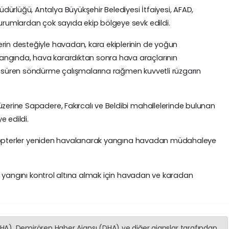
ürlüğü, Antalya Büyükşehir Belediyesi İtfaiyesi, AFAD,
kurumlardan çok sayıda ekip bölgeye sevk edildi.
rin desteğiyle havadan, kara ekiplerinin de yoğun
angında, hava karardıktan sonra hava araçlarının
ca süren söndürme çalışmalarına rağmen kuvvetli rüzgarın
üzerine Sapadere, Fakırcalı ve Beldibi mahallelerinde bulunan
e edildi.
helikopterler yeniden havalanarak yangına havadan müdahaleye
 ve yangını kontrol altına almak için havadan ve karadan
(İHA), Demirören Haber Ajansı (DHA) ve diğer ajanslar tarafından