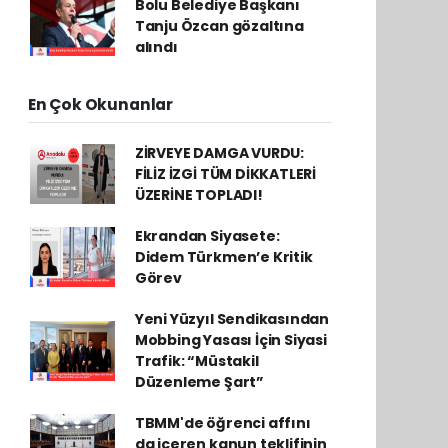
Bolu Belediye Başkanı
Tanju Özcan gözaltına
alındı
En Çok Okunanlar
ZİRVEYE DAMGA VURDU:
FİLİZ İZGİ TÜM DİKKATLERİ
ÜZERİNE TOPLADI!
Ekrandan Siyasete:
Didem Türkmen’e Kritik
Görev
Yeni Yüzyıl Sendikasından
Mobbing Yasası İçin Siyasi
Trafik: “Müstakil
Düzenleme Şart”
TBMM'de öğrenci affını
da içeren kanun teklifinin