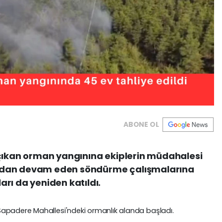
ABONE OL
 çıkan orman yangınına ekiplerin müdahalesi
adan devam eden söndürme çalışmalarına
rı da yeniden katıldı.
Sapadere Mahallesi'ndeki ormanlık alanda başladı.