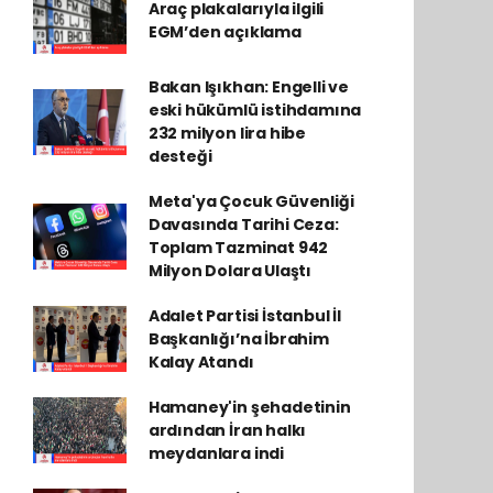
Araç plakalarıyla ilgili
EGM’den açıklama
Bakan Işıkhan: Engelli ve
eski hükümlü istihdamına
232 milyon lira hibe
desteği
Meta'ya Çocuk Güvenliği
Davasında Tarihi Ceza:
Toplam Tazminat 942
Milyon Dolara Ulaştı
Adalet Partisi İstanbul İl
Başkanlığı’na İbrahim
Kalay Atandı
Hamaney'in şehadetinin
ardından İran halkı
meydanlara indi