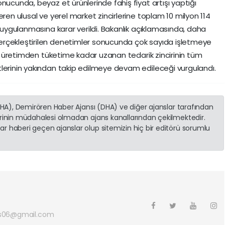
nucunda, beyaz et ürünlerinde fahiş fiyat artışı yaptığı
eren ulusal ve yerel market zincirlerine toplam 10 milyon 114
ı uygulanmasına karar verildi. Bakanlık açıklamasında, daha
erçekleştirilen denetimler sonucunda çok sayıda işletmeye
ak, üretimden tüketime kadar uzanan tedarik zincirinin tüm
lerinin yakından takip edilmeye devam edileceği vurgulandı.
(İHA), Demirören Haber Ajansı (DHA) ve diğer ajanslar tarafından
erinin müdahalesi olmadan ajans kanallarından çekilmektedir.
r haberi geçen ajanslar olup sitemizin hiç bir editörü sorumlu
s06@gmail.com