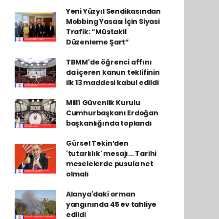
Yeni Yüzyıl Sendikasından
Mobbing Yasası İçin Siyasi
Trafik: “Müstakil
Düzenleme Şart”
TBMM'de öğrenci affını
da içeren kanun teklifinin
ilk 13 maddesi kabul edildi
Millî Güvenlik Kurulu
Cumhurbaşkanı Erdoğan
başkanlığında toplandı
Gürsel Tekin’den
'tutarlılık' mesajı... Tarihi
meselelerde pusula net
olmalı
Alanya'daki orman
yangınında 45 ev tahliye
edildi