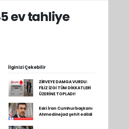
 ev tahliye
İlginizi Çekebilir
ZİRVEYE DAMGA VURDU:
FİLİZ İZGİ TÜM DİKKATLERİ
ÜZERİNE TOPLADI!
Eski İran Cumhurbaşkanı
Ahmedinejad şehit edildi