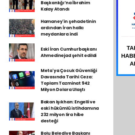
Başkanlığı’na İbrahim
Kalay Atandı
Hamaney'in şehadetinin
ardından İran halkı
meydanlara indi
Eski İran Cumhurbaşkanı
Ahmedinejad şehit edildi
Meta'ya Çocuk Güvenliği
Davasında Tarihi Ceza:
Toplam Tazminat 942
Milyon Dolara Ulaştı
Bakan Işıkhan: Engelli ve
eski hükümlü istihdamına
232 milyon lira hibe
desteği
Bolu Belediye Başkanı