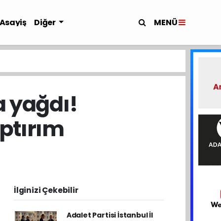
MENÜ
Asayiş
Diğer
a yağdı!
aptırım
İlginizi Çekebilir
Adalet Partisi İstanbul İl