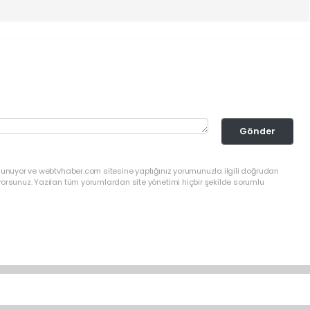
Gönder
ulunuyor ve webtvhaber.com sitesine yaptığınız yorumunuzla ilgili doğrudan
yorsunuz. Yazılan tüm yorumlardan site yönetimi hiçbir şekilde sorumlu