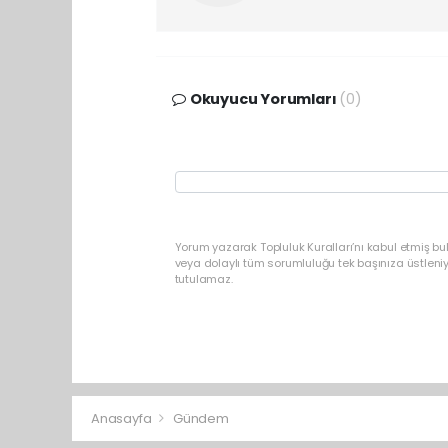
Okuyucu Yorumları
(0)
Yorum yazarak Topluluk Kuralları’nı kabul etmiş b
veya dolaylı tüm sorumluluğu tek başınıza üstleni
tutulamaz.
Anasayfa
Gündem