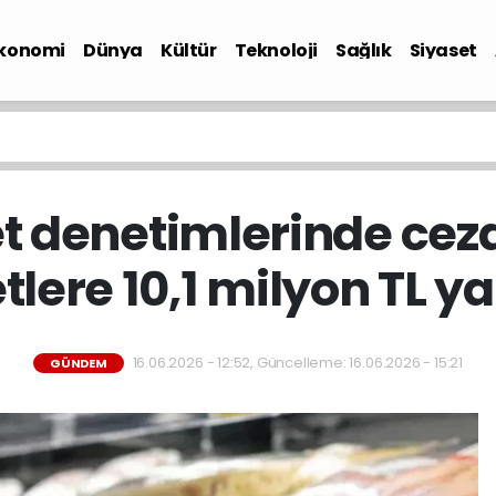
konomi
Dünya
Kültür
Teknoloji
Sağlık
Siyaset
t denetimlerinde cez
lere 10,1 milyon TL y
16.06.2026 - 12:52, Güncelleme: 16.06.2026 - 15:21
GÜNDEM