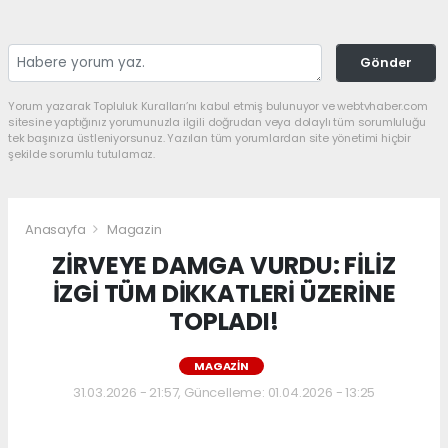
Gönder
Yorum yazarak Topluluk Kuralları’nı kabul etmiş bulunuyor ve webtvhaber.com
sitesine yaptığınız yorumunuzla ilgili doğrudan veya dolaylı tüm sorumluluğu
tek başınıza üstleniyorsunuz. Yazılan tüm yorumlardan site yönetimi hiçbir
şekilde sorumlu tutulamaz.
Anasayfa
Magazin
ZİRVEYE DAMGA VURDU: FİLİZ
İZGİ TÜM DİKKATLERİ ÜZERİNE
TOPLADI!
MAGAZIN
31.03.2026 - 21:57, Güncelleme: 01.04.2026 - 13:25