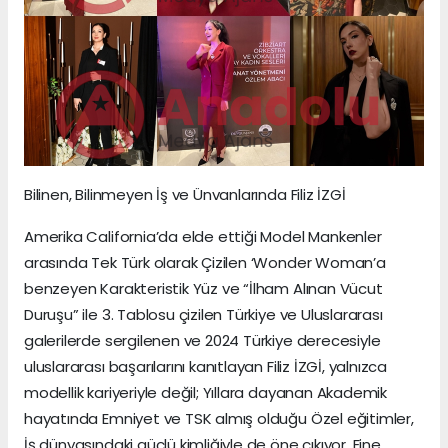
Bilinen, Bilinmeyen İş ve Ünvanlarında Filiz İZGİ
Amerika California’da elde ettiği Model Mankenler
arasında Tek Türk olarak Çizilen ‘Wonder Woman’a
benzeyen Karakteristik Yüz ve “İlham Alınan Vücut
Duruşu” ile 3. Tablosu çizilen Türkiye ve Uluslararası
galerilerde sergilenen ve 2024 Türkiye derecesiyle
uluslararası başarılarını kanıtlayan Filiz İZGİ, yalnızca
modellik kariyeriyle değil; Yıllara dayanan Akademik
hayatında Emniyet ve TSK almış olduğu Özel eğitimler,
İş dünyasındaki güçlü kimliğiyle de öne çıkıyor. Fine