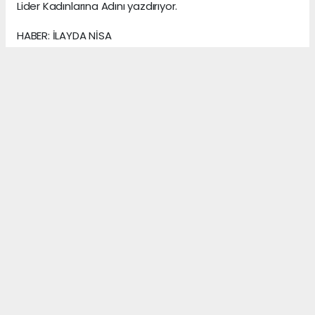
Lider Kadınlarına Adını yazdırıyor.
HABER: İLAYDA NİSA
KAYNAK: ANADOLU MEDYA AJANS
Anadolu Ajansı (AA), İhlas Haber Ajansı (İHA),
Demirören Haber Ajansı (DHA) ve diğer ajanslar
tarafından eklenen tüm haberler, sitemizin
editörlerinin müdahalesi olmadan ajans kanallarından
çekilmektedir. Bu haberlerde yer alan hukuki
muhataplar haberi geçen ajanslar olup sitemizin hiç
bir editörü sorumlu tutulamaz...
#filizizgi
#III. Türkiye Kadın Zirvesi
#işinsanı