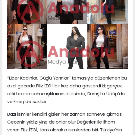
“Lider Kadınlar, Güçlü Yarınlar” temasıyla düzenlenen bu
özel gecede Filiz İZGİ, bir kez daha gösterdi ki; gerçek
etki bazen sahne ışıklarının ötesinde, Duruş’ta Üslûp’da
ve Enerji’de saklıdır.
Bazı isimler kendini gizler; her zaman sahneye çıkmaz…
Gecenin yıldızı yine de onlar olur Değerleri ile ilham
veren Filiz İZGİ, tam olarak o isimlerden biri. Türkiye’nin