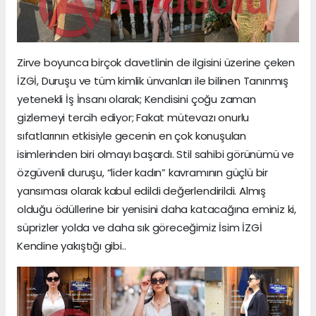
Zirve boyunca birçok davetlinin de ilgisini üzerine çeken
İZGİ, Duruşu ve tüm kimlik ünvanları ile bilinen Tanınmış
yetenekli İş İnsanı olarak; Kendisini çoğu zaman
gizlemeyi tercih ediyor; Fakat mütevazı onurlu
sıfatlarının etkisiyle gecenin en çok konuşulan
isimlerinden biri olmayı başardı. Stil sahibi görünümü ve
özgüvenli duruşu, “lider kadın” kavramının güçlü bir
yansıması olarak kabul edildi değerlendirildi. Almış
olduğu ödüllerine bir yenisini daha katacağına eminiz ki,
süprizler yolda ve daha sık göreceğimiz İsim İZGİ
Kendine yakıştığı gibi..