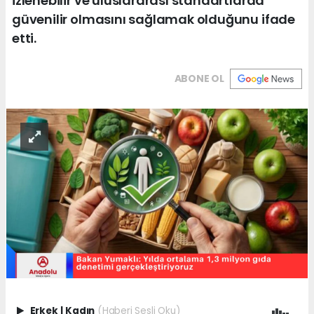
izlenebilir ve uluslararası standartlarda
güvenilir olmasını sağlamak olduğunu ifade
etti.
ABONE OL
Erkek
|
Kadın
(Haberi Sesli Oku)