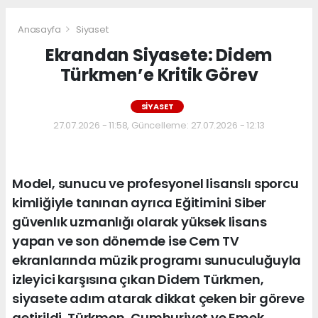
Anasayfa
Siyaset
Ekrandan Siyasete: Didem
Türkmen’e Kritik Görev
SIYASET
27.07.2026 - 11:58, Güncelleme: 27.07.2026 - 12:13
Model, sunucu ve profesyonel lisanslı sporcu
kimliğiyle tanınan ayrıca Eğitimini Siber
güvenlık uzmanlığı olarak yüksek lisans
yapan ve son dönemde ise Cem TV
ekranlarında müzik programı sunuculuğuyla
izleyici karşısına çıkan Didem Türkmen,
siyasete adım atarak dikkat çeken bir göreve
getirildi. Türkmen, Cumhuriyet ve Emek