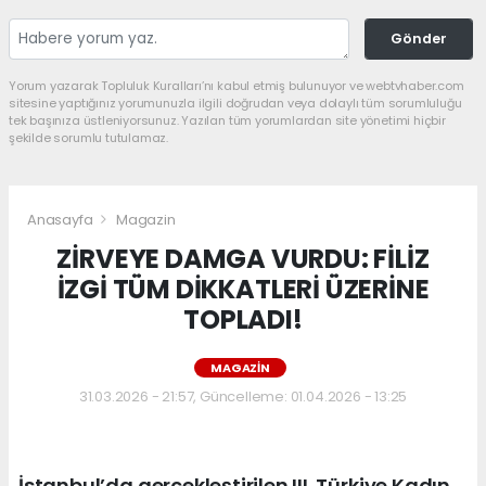
Gönder
Yorum yazarak Topluluk Kuralları’nı kabul etmiş bulunuyor ve webtvhaber.com
sitesine yaptığınız yorumunuzla ilgili doğrudan veya dolaylı tüm sorumluluğu
tek başınıza üstleniyorsunuz. Yazılan tüm yorumlardan site yönetimi hiçbir
şekilde sorumlu tutulamaz.
Anasayfa
Magazin
ZİRVEYE DAMGA VURDU: FİLİZ
İZGİ TÜM DİKKATLERİ ÜZERİNE
TOPLADI!
MAGAZIN
31.03.2026 - 21:57, Güncelleme: 01.04.2026 - 13:25
İstanbul’da gerçekleştirilen III. Türkiye Kadın