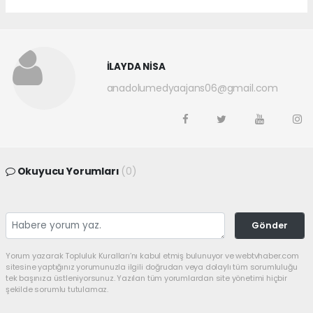
İLAYDA NİSA
anadolumedyaajans06@gmail.com
Okuyucu Yorumları
(0)
Gönder
Yorum yazarak Topluluk Kuralları’nı kabul etmiş bulunuyor ve webtvhaber.com
sitesine yaptığınız yorumunuzla ilgili doğrudan veya dolaylı tüm sorumluluğu
tek başınıza üstleniyorsunuz. Yazılan tüm yorumlardan site yönetimi hiçbir
şekilde sorumlu tutulamaz.