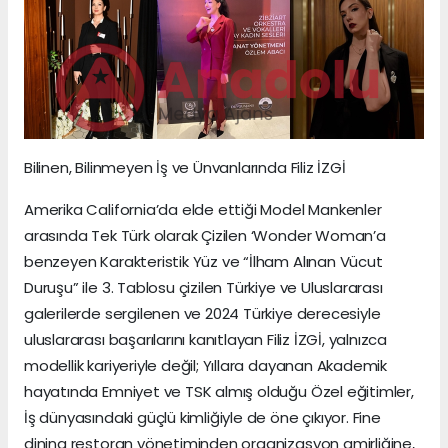
Bilinen, Bilinmeyen İş ve Ünvanlarında Filiz İZGİ
Amerika California’da elde ettiği Model Mankenler
arasında Tek Türk olarak Çizilen ‘Wonder Woman’a
benzeyen Karakteristik Yüz ve “İlham Alınan Vücut
Duruşu” ile 3. Tablosu çizilen Türkiye ve Uluslararası
galerilerde sergilenen ve 2024 Türkiye derecesiyle
uluslararası başarılarını kanıtlayan Filiz İZGİ, yalnızca
modellik kariyeriyle değil; Yıllara dayanan Akademik
hayatında Emniyet ve TSK almış olduğu Özel eğitimler,
İş dünyasındaki güçlü kimliğiyle de öne çıkıyor. Fine
dining restoran yönetiminden organizasyon amirliğine,