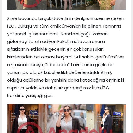
Zirve boyunca birçok davetlinin de ilgisini üzerine çeken
İZGİ, Duruşu ve tüm kimlik ünvanları ile bilinen Tanınmış
yetenekli İş İnsanı olarak; Kendisini çoğu zaman
gizlemeyi tercih ediyor; Fakat mütevazı onurlu
sıfatlarının etkisiyle gecenin en çok konuşulan
isimlerinden biri olmayı başardı. Stil sahibi görünümü ve
özgüvenli duruşu, “lider kadın” kavramının güçlü bir
yansıması olarak kabul edildi değerlendirildi. Almış
olduğu ödüllerine bir yenisini daha katacağına eminiz ki,
süprizler yolda ve daha sık göreceğimiz İsim İZGİ
Kendine yakıştığı gibi..