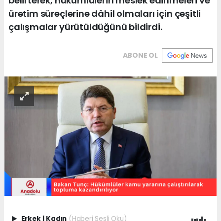
belirterek, hükümlülerin meslek edinmeleri ve
üretim süreçlerine dâhil olmaları için çeşitli
çalışmalar yürütüldüğünü bildirdi.
ABONE OL
Erkek
|
Kadın
(Haberi Sesli Oku)