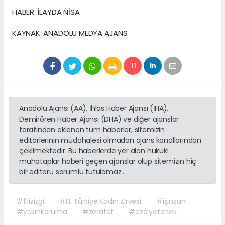
HABER: İLAYDA NİSA
KAYNAK: ANADOLU MEDYA AJANS
Anadolu Ajansı (AA), İhlas Haber Ajansı (İHA),
Demirören Haber Ajansı (DHA) ve diğer ajanslar
tarafından eklenen tüm haberler, sitemizin
editörlerinin müdahalesi olmadan ajans kanallarından
çekilmektedir. Bu haberlerde yer alan hukuki
muhataplar haberi geçen ajanslar olup sitemizin hiç
bir editörü sorumlu tutulamaz...
#filizizgi
#III. Türkiye Kadın Zirvesi
#işinsanı
#yakınkoruma
#zerafet
#özelyetenek