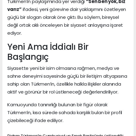
Türkmen’in paylaşımında yer verdiği
“Sen ben yok, biz
varız”
ifadesi, yeni görevine dair yaklaşımını özetleyen
güçlü bir slogan olarak öne çıktı. Bu söylem, bireysel
değil ortak aklı önceleyen bir siyaset anlayışına işaret
ediyor.
Yeni Ama İddialı Bir
Başlangıç
Siyasette yeni bir isim olmasına rağmen, medya ve
sahne deneyimi sayesinde güçlü bir iletişim altyapısına
sahip olan Türkmen’in, özellikle halkla ilişkiler alanında
aktif ve görünür bir rol üstleneceği değerlendiriliyor.
Kamuoyunda tanınırlığı bulunan bir figür olarak
Türkmen’in, kısa sürede sahada karşılık bulan bir profil
çizebileceği ifade ediliyor.
Didem Türkmen’in Cumhuriyet ve Emek Partisi’nde üstlendiği