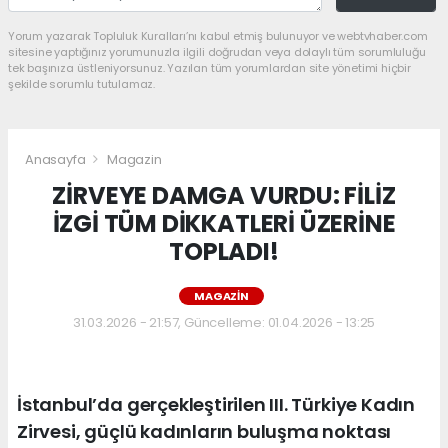
Yorum yazarak Topluluk Kuralları’nı kabul etmiş bulunuyor ve webtvhaber.com
sitesine yaptığınız yorumunuzla ilgili doğrudan veya dolaylı tüm sorumluluğu
tek başınıza üstleniyorsunuz. Yazılan tüm yorumlardan site yönetimi hiçbir
şekilde sorumlu tutulamaz.
Anasayfa
Magazin
ZİRVEYE DAMGA VURDU: FİLİZ
İZGİ TÜM DİKKATLERİ ÜZERİNE
TOPLADI!
MAGAZIN
31.03.2026 - 21:57, Güncelleme: 01.04.2026 - 13:25
İstanbul’da gerçekleştirilen III. Türkiye Kadın
Zirvesi, güçlü kadınların buluşma noktası