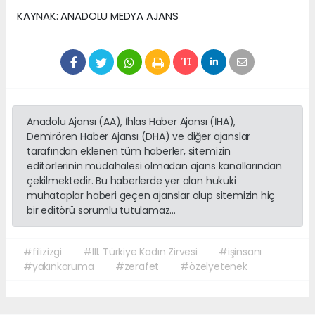
KAYNAK: ANADOLU MEDYA AJANS
Anadolu Ajansı (AA), İhlas Haber Ajansı (İHA),
Demirören Haber Ajansı (DHA) ve diğer ajanslar
tarafından eklenen tüm haberler, sitemizin
editörlerinin müdahalesi olmadan ajans kanallarından
çekilmektedir. Bu haberlerde yer alan hukuki
muhataplar haberi geçen ajanslar olup sitemizin hiç
bir editörü sorumlu tutulamaz...
#filizizgi
#III. Türkiye Kadın Zirvesi
#işinsanı
#yakınkoruma
#zerafet
#özelyetenek