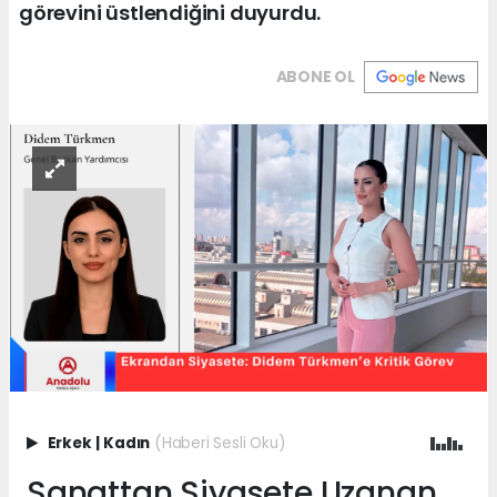
görevini üstlendiğini duyurdu.
ABONE OL
Erkek
|
Kadın
(Haberi Sesli Oku)
Sanattan Siyasete Uzanan