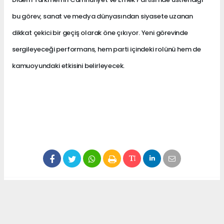
bu görev, sanat ve medya dünyasından siyasete uzanan
dikkat çekici bir geçiş olarak öne çıkıyor. Yeni görevinde
sergileyeceği performans, hem parti içindeki rolünü hem de
kamuoyundaki etkisini belirleyecek.
Anadolu Ajansı (AA), İhlas Haber Ajansı (İHA),
Demirören Haber Ajansı (DHA) ve diğer ajanslar
tarafından eklenen tüm haberler, sitemizin