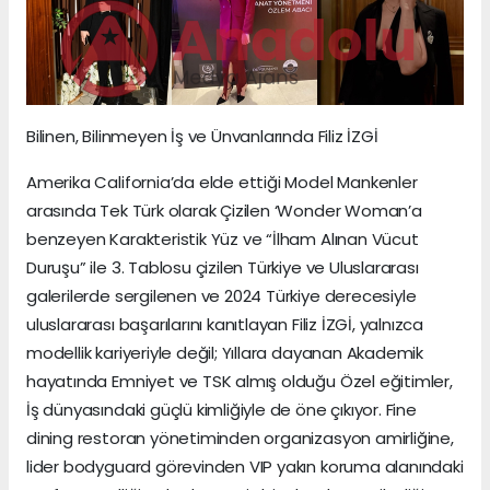
Bilinen, Bilinmeyen İş ve Ünvanlarında Filiz İZGİ
Amerika California’da elde ettiği Model Mankenler
arasında Tek Türk olarak Çizilen ‘Wonder Woman’a
benzeyen Karakteristik Yüz ve “İlham Alınan Vücut
Duruşu” ile 3. Tablosu çizilen Türkiye ve Uluslararası
galerilerde sergilenen ve 2024 Türkiye derecesiyle
uluslararası başarılarını kanıtlayan Filiz İZGİ, yalnızca
modellik kariyeriyle değil; Yıllara dayanan Akademik
hayatında Emniyet ve TSK almış olduğu Özel eğitimler,
İş dünyasındaki güçlü kimliğiyle de öne çıkıyor. Fine
dining restoran yönetiminden organizasyon amirliğine,
lider bodyguard görevinden VIP yakın koruma alanındaki