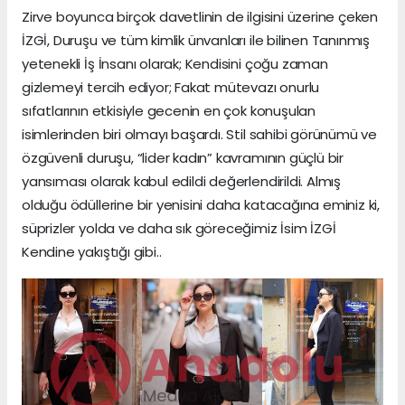
Zirve boyunca birçok davetlinin de ilgisini üzerine çeken
İZGİ, Duruşu ve tüm kimlik ünvanları ile bilinen Tanınmış
yetenekli İş İnsanı olarak; Kendisini çoğu zaman
gizlemeyi tercih ediyor; Fakat mütevazı onurlu
sıfatlarının etkisiyle gecenin en çok konuşulan
isimlerinden biri olmayı başardı. Stil sahibi görünümü ve
özgüvenli duruşu, “lider kadın” kavramının güçlü bir
yansıması olarak kabul edildi değerlendirildi. Almış
olduğu ödüllerine bir yenisini daha katacağına eminiz ki,
süprizler yolda ve daha sık göreceğimiz İsim İZGİ
Kendine yakıştığı gibi..