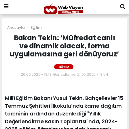
Anasayfa
Eğitim
Bakan Tekin: ‘Müfredat canlı
ve dinamik olacak, forma
uygulamasına geri dönüyoruz’
EĞITIM
20.06.2025 - 18:13, Güncelleme: 21.06.2025 - 18:54
Millî Eğitim Bakanı Yusuf Tekin, Bahçelievler 15
Temmuz Şehitleri İlkokulu’nda karne dağıtım
töreninin ardından düzenlediği "Yıllık
Değerlendirme Basın Toplantısı"nda, 2024-