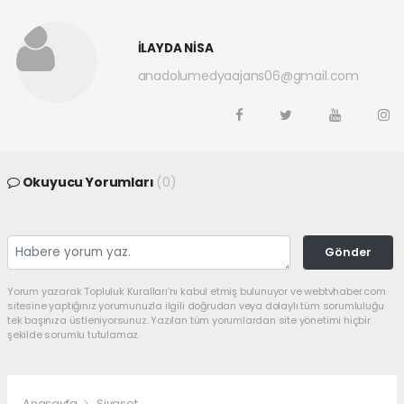
İLAYDA NİSA
anadolumedyaajans06@gmail.com
Okuyucu Yorumları
(0)
Gönder
Yorum yazarak Topluluk Kuralları’nı kabul etmiş bulunuyor ve webtvhaber.com
sitesine yaptığınız yorumunuzla ilgili doğrudan veya dolaylı tüm sorumluluğu
tek başınıza üstleniyorsunuz. Yazılan tüm yorumlardan site yönetimi hiçbir
şekilde sorumlu tutulamaz.
Anasayfa
Siyaset