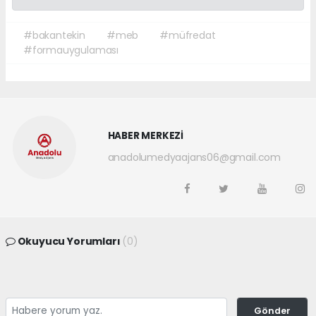
#bakantekin
#meb
#müfredat
#formauygulaması
HABER MERKEZİ
anadolumedyaajans06@gmail.com
Okuyucu Yorumları
(0)
Gönder