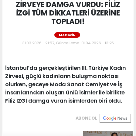
ZİRVEYE DAMGA VURDU: FİLİZ
İZGİ TÜM DİKKATLERİ ÜZERİNE
TOPLADI!
MAGAZIN
31.03.2026 - 21:57, Güncelleme: 01.04.2026 - 13:25
İstanbul’da gerçekleştirilen III. Türkiye Kadın
Zirvesi, güçlü kadınların buluşma noktası
olurken, geceye Moda Sanat Cemiyet ve İş
İnsanlarından oluşan ünlü isimler ile birlikte
Filiz İZGİ damga vuran isimlerden biri oldu.
ABONE OL