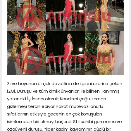
Zirve boyunca birçok davetlinin de ilgisini üzerine çeken
İZGİ, Duruşu ve tüm kimlik ünvanları ile bilinen Tanınmış
yetenekli İş İnsanı olarak; Kendisini çoğu zaman
gizlemeyi tercih ediyor; Fakat mütevazı onurlu
sıfatlarının etkisiyle gecenin en çok konuşulan
isimlerinden biri olmayı başardı. Stil sahibi görünümü ve
özgüvenli duruşu, “lider kadın” kavramının güçlü bir