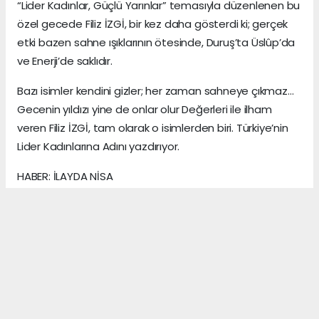
“Lider Kadınlar, Güçlü Yarınlar” temasıyla düzenlenen bu
özel gecede Filiz İZGİ, bir kez daha gösterdi ki; gerçek
etki bazen sahne ışıklarının ötesinde, Duruş’ta Üslûp’da
ve Enerji’de saklıdır.
Bazı isimler kendini gizler; her zaman sahneye çıkmaz…
Gecenin yıldızı yine de onlar olur Değerleri ile ilham
veren Filiz İZGİ, tam olarak o isimlerden biri. Türkiye’nin
Lider Kadınlarına Adını yazdırıyor.
HABER: İLAYDA NİSA
KAYNAK: ANADOLU MEDYA AJANS
Anadolu Ajansı (AA), İhlas Haber Ajansı (İHA),