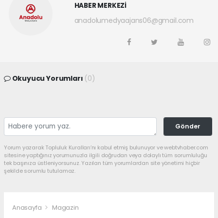
HABER MERKEZİ
anadolumedyaajans06@gmail.com
Okuyucu Yorumları
(0)
Gönder
Yorum yazarak Topluluk Kuralları’nı kabul etmiş bulunuyor ve webtvhaber.com
sitesine yaptığınız yorumunuzla ilgili doğrudan veya dolaylı tüm sorumluluğu
tek başınıza üstleniyorsunuz. Yazılan tüm yorumlardan site yönetimi hiçbir
şekilde sorumlu tutulamaz.
Anasayfa
Magazin