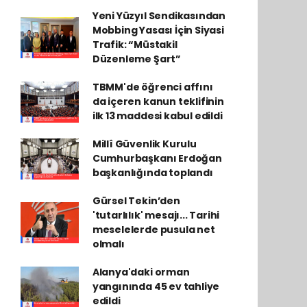
Yeni Yüzyıl Sendikasından
Mobbing Yasası İçin Siyasi
Trafik: “Müstakil
Düzenleme Şart”
TBMM'de öğrenci affını
da içeren kanun teklifinin
ilk 13 maddesi kabul edildi
Millî Güvenlik Kurulu
Cumhurbaşkanı Erdoğan
başkanlığında toplandı
Gürsel Tekin’den
'tutarlılık' mesajı... Tarihi
meselelerde pusula net
olmalı
Alanya'daki orman
yangınında 45 ev tahliye
edildi