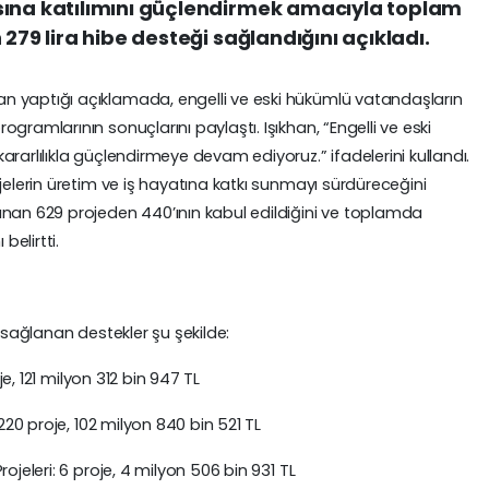
sına katılımını güçlendirmek amacıyla toplam
 279 lira hibe desteği sağlandığını açıkladı.
n yaptığı açıklamada, engelli ve eski hükümlü vatandaşların
gramlarının sonuçlarını paylaştı. Işıkhan, “Engelli ve eski
rarlılıkla güçlendirmeye devam ediyoruz.” ifadelerini kullandı.
jelerin üretim ve iş hayatına katkı sunmayı sürdüreceğini
ınan 629 projeden 440’ının kabul edildiğini ve toplamda
belirtti.
e sağlanan destekler şu şekilde:
oje, 121 milyon 312 bin 947 TL
 220 proje, 102 milyon 840 bin 521 TL
ojeleri: 6 proje, 4 milyon 506 bin 931 TL