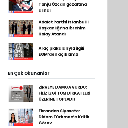
Tanju Özcan gözaltına
alındı
Adalet Partisi İstanbul İl
Başkanlığı’na İbrahim
Kalay Atandı
Araç plakalarıyla ilgili
EGM’den açıklama
En Çok Okunanlar
ZİRVEYE DAMGA VURDU:
FİLİZ İZGİ TÜM DİKKATLERİ
ÜZERİNE TOPLADI!
Ekrandan Siyasete:
Didem Türkmen’e Kritik
Görev