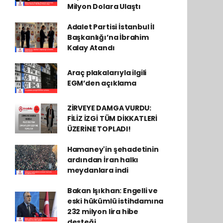
Milyon Dolara Ulaştı
Adalet Partisi İstanbul İl
Başkanlığı’na İbrahim
Kalay Atandı
Araç plakalarıyla ilgili
EGM’den açıklama
ZİRVEYE DAMGA VURDU:
FİLİZ İZGİ TÜM DİKKATLERİ
ÜZERİNE TOPLADI!
Hamaney'in şehadetinin
ardından İran halkı
meydanlara indi
Bakan Işıkhan: Engelli ve
eski hükümlü istihdamına
232 milyon lira hibe
desteği