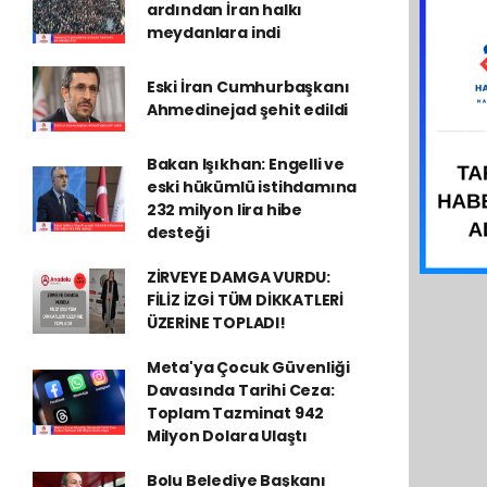
ardından İran halkı
meydanlara indi
Eski İran Cumhurbaşkanı
Ahmedinejad şehit edildi
Bakan Işıkhan: Engelli ve
eski hükümlü istihdamına
232 milyon lira hibe
desteği
ZİRVEYE DAMGA VURDU:
FİLİZ İZGİ TÜM DİKKATLERİ
ÜZERİNE TOPLADI!
Meta'ya Çocuk Güvenliği
Davasında Tarihi Ceza:
Toplam Tazminat 942
Milyon Dolara Ulaştı
Bolu Belediye Başkanı