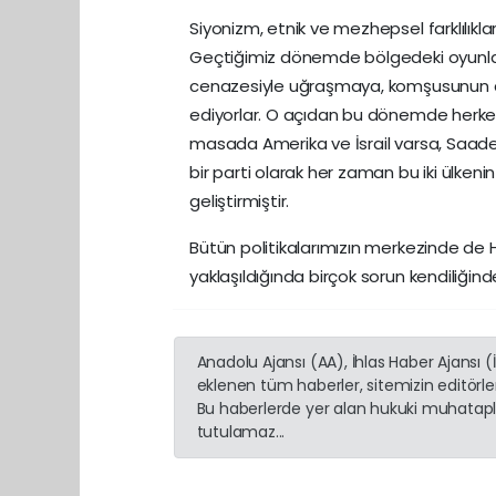
Siyonizm, etnik ve mezhepsel farklılıkla
Geçtiğimiz dönemde bölgedeki oyunlard
cenazesiyle uğraşmaya, komşusunun
ediyorlar. O açıdan bu dönemde herkesi
masada Amerika ve İsrail varsa, Saadet 
bir parti olarak her zaman bu iki ülkenin
geliştirmiştir.
Bütün politikalarımızın merkezinde de Hz.
yaklaşıldığında birçok sorun kendiliğin
Anadolu Ajansı (AA), İhlas Haber Ajansı 
eklenen tüm haberler, sitemizin editörl
Bu haberlerde yer alan hukuki muhatapla
tutulamaz...