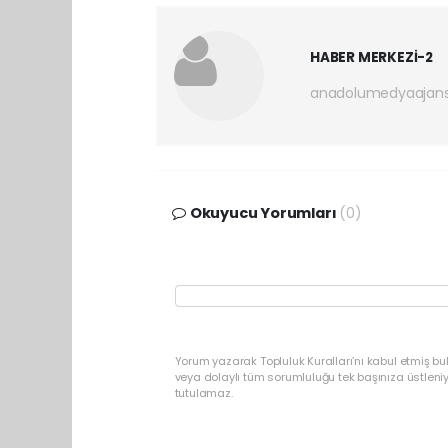
HABER MERKEZİ-2
anadolumedyaajan
Okuyucu Yorumları
(0)
Yorum yazarak Topluluk Kuralları’nı kabul etmiş b
veya dolaylı tüm sorumluluğu tek başınıza üstleni
tutulamaz.