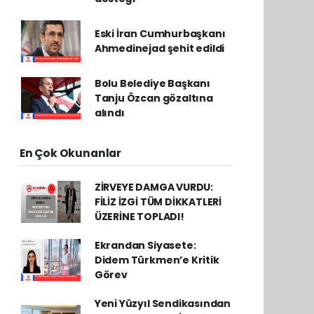
Eski İran Cumhurbaşkanı
Ahmedinejad şehit edildi
Bolu Belediye Başkanı
Tanju Özcan gözaltına
alındı
En Çok Okunanlar
ZİRVEYE DAMGA VURDU:
FİLİZ İZGİ TÜM DİKKATLERİ
ÜZERİNE TOPLADI!
Ekrandan Siyasete:
Didem Türkmen’e Kritik
Görev
Yeni Yüzyıl Sendikasından