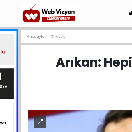
E
Anasayfa
Siyaset
Arıkan: Hep