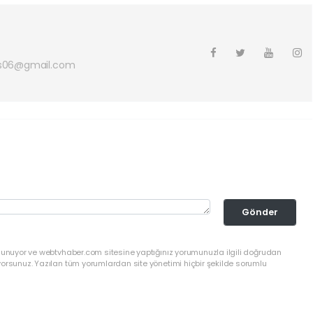
s06@gmail.com
Gönder
ulunuyor ve webtvhaber.com sitesine yaptığınız yorumunuzla ilgili doğrudan
yorsunuz. Yazılan tüm yorumlardan site yönetimi hiçbir şekilde sorumlu