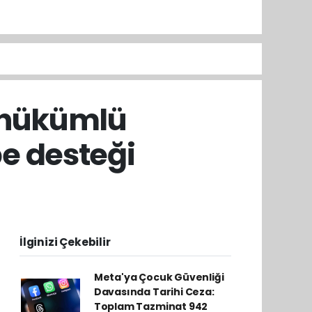
i hükümlü
be desteği
İlginizi Çekebilir
Meta'ya Çocuk Güvenliği
Davasında Tarihi Ceza:
Toplam Tazminat 942