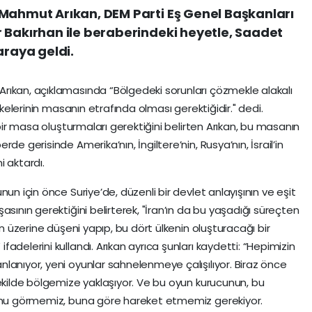
 Mahmut Arıkan, DEM Parti Eş Genel Başkanları
 Bakırhan ile beraberindeki heyetle, Saadet
araya geldi.
rıkan, açıklamasında “Bölgedeki sorunları çözmekle alakalı
lkelerinin masanın etrafında olması gerektiğidir." dedi.
 bir masa oluşturmaları gerektiğini belirten Arıkan, bu masanın
de gerisinde Amerika’nın, İngiltere’nin, Rusya’nın, İsrail’in
 aktardı.
un için önce Suriye’de, düzenli bir devlet anlayışının ve eşit
asının gerektiğini belirterek, "İran’ın da bu yaşadığı süreçten
in üzerine düşeni yapıp, bu dört ülkenin oluşturacağı bir
adelerini kullandı. Arıkan ayrıca şunları kaydetti: “Hepimizin
lanıyor, yeni oyunlar sahnelenmeye çalışılıyor. Biraz önce
şekilde bölgemize yaklaşıyor. Ve bu oyun kurucunun, bu
ğunu görmemiz, buna göre hareket etmemiz gerekiyor.