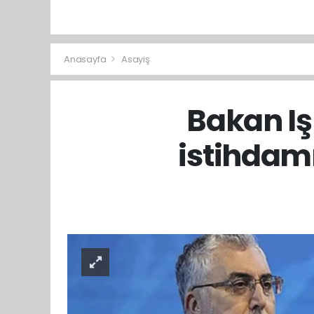
Anasayfa
Asayiş
Bakan Iş
istihdamı