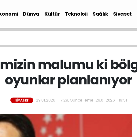
konomi
Dünya
Kültür
Teknoloji
Sağlık
Siyaset
imizin malumu ki böl
oyunlar planlanıyor
29.01.2026 - 17:29, Güncelleme: 29.01.2026 - 19:51
SIYASET