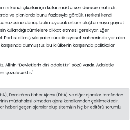
rımızı kendi çıkarları için kullanmakta son derece mahirdir.
a ve planlarda bunu fazlasıyla gördük. Herkesi kendi
 cenazesine dönüp bakmayacak ortam oluşturmaya gayret
n kullandığı cümlelere dikkat etmesi gerekiyor. Eğer
Partisi altmış yıla yakın süredir siyaset sahnesinde yer alan
 karşısında durmuştur, bu iki ülkenin karşısında politikalar
 Ali’nin “Devletlerin dini adalettir” sözü vardır. Adaletle
den çözülecektir."
(İHA), Demirören Haber Ajansı (DHA) ve diğer ajanslar tarafından
erinin müdahalesi olmadan ajans kanallarından çekilmektedir.
r haberi geçen ajanslar olup sitemizin hiç bir editörü sorumlu