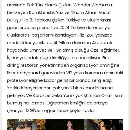
arasında Tek Türk olarak Çizilen ‘Wonder Woman’a
benzeyen Karakteristik Yüz ve “İlham Alınan Vücut
Duruşu” ile 3. Tablosu çizilen Türkiye ve Uluslararası
galerilerde sergilenen ve 2024 Türkiye derecesiyle
uluslararası başarılarını kanıtlayan Filiz İZGİ, yalnızca
modellik kariyeriyle değil; Yıllara dayanan Akademik
hayatında Emniyet ve TSK almış olduğu Özel eğitimler,
İş dünyasındaki güçlü kimliğiyle de öne çıkıyor. Fine
dining restoran yönetiminden organizasyon amirliğine,
lider bodyguard görevinden VIP yakın koruma alanındaki
profesyonelliğine kadar geniş bir alanda sergilediği
Yetkinlik başarılar onu çok yönlü bir rol model haline
getiriyor. Ve Karakter Zeka Yürek yakıştırması Onun İsim
bulmuş hali olması Öğretmen kimliğini de ortaya
çıkarıyor. İZGİ’den öğrenilecek şeyler fazla..