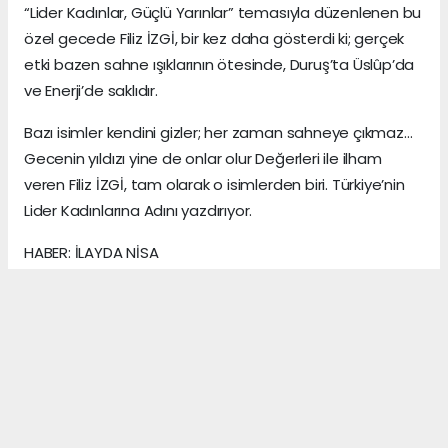
“Lider Kadınlar, Güçlü Yarınlar” temasıyla düzenlenen bu
özel gecede Filiz İZGİ, bir kez daha gösterdi ki; gerçek
etki bazen sahne ışıklarının ötesinde, Duruş’ta Üslûp’da
ve Enerji’de saklıdır.
Bazı isimler kendini gizler; her zaman sahneye çıkmaz…
Gecenin yıldızı yine de onlar olur Değerleri ile ilham
veren Filiz İZGİ, tam olarak o isimlerden biri. Türkiye’nin
Lider Kadınlarına Adını yazdırıyor.
HABER: İLAYDA NİSA
KAYNAK: ANADOLU MEDYA AJANS
Anadolu Ajansı (AA), İhlas Haber Ajansı (İHA),