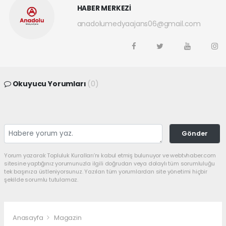
HABER MERKEZİ
anadolumedyaajans06@gmail.com
Okuyucu Yorumları
(0)
Gönder
Yorum yazarak Topluluk Kuralları’nı kabul etmiş bulunuyor ve webtvhaber.com
sitesine yaptığınız yorumunuzla ilgili doğrudan veya dolaylı tüm sorumluluğu
tek başınıza üstleniyorsunuz. Yazılan tüm yorumlardan site yönetimi hiçbir
şekilde sorumlu tutulamaz.
Anasayfa
Magazin