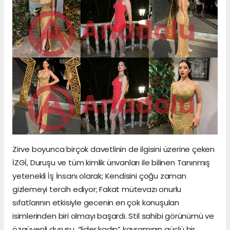
Zirve boyunca birçok davetlinin de ilgisini üzerine çeken
İZGİ, Duruşu ve tüm kimlik ünvanları ile bilinen Tanınmış
yetenekli İş İnsanı olarak; Kendisini çoğu zaman
gizlemeyi tercih ediyor; Fakat mütevazı onurlu
sıfatlarının etkisiyle gecenin en çok konuşulan
isimlerinden biri olmayı başardı. Stil sahibi görünümü ve
özgüvenli duruşu, “lider kadın” kavramının güçlü bir