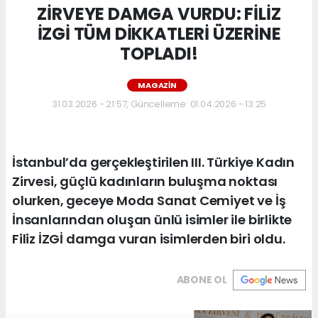
ZİRVEYE DAMGA VURDU: FİLİZ
İZGİ TÜM DİKKATLERİ ÜZERİNE
TOPLADI!
MAGAZIN
31.03.2026 - 21:57, Güncelleme: 01.04.2026 - 13:25
İstanbul’da gerçekleştirilen III. Türkiye Kadın
Zirvesi, güçlü kadınların buluşma noktası
olurken, geceye Moda Sanat Cemiyet ve İş
İnsanlarından oluşan ünlü isimler ile birlikte
Filiz İZGİ damga vuran isimlerden biri oldu.
ABONE OL